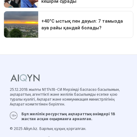
25.12.2018 жылғы №17418-СИ Мерзімді баспасөз басылымын,
ақпараттық агенттікті және желілік басылымды есепке қою
туралы куәлігі, Ақпарат және коммуникация министрлігінің
Ақпарат комитетімен берілген.
Бұл желілік ресурстың ақпараттық өнімдері 18
жастан асқан оқырманға арналған.
© 2025 Aikyn.kz. Барлық құқық қорғалған.