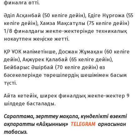
финалға өтті.
Әділ Асқанбай (50 келіге дейін), Едіге Нұрғожа (55
келіге дейін), Хамза Мақсатұлы (75 келіге дейін)
1/8 финалдағы жекпе-жектерінде техникалық
нокаутпен жеңіске жетті.
ҚР ҰОК мәліметінше, Досжан Жұмақан (60 келіге
дейін), Ақжүрек Қалабай (65 келіге дейін),
Бейбарыс Әшірбай (70 келіге дейін) өз
бәсекелерінде төрешілердің шешімімен басым
түсті.
Айта кетейік, ширек финалдық жекпе-жектер 9
шілдеде басталады.
Сараптама, зерттеу мақала, күнделікті өзекті
ақпаратты «Айқынның»
TELEGRAM
арнасынан
табасыз.