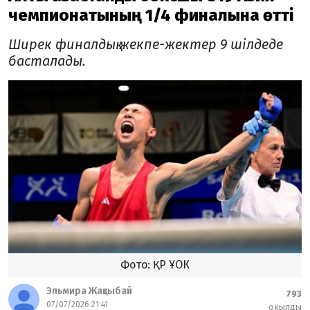
чемпионатының 1/4 финалына өтті
Ширек финалдық жекпе-жектер 9 шілдеде
басталады.
Фото: ҚР ҰОК
Эльмира Жақсыбай
793
07/07/2026 21:41
оқылды