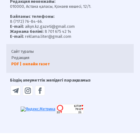
Редакция мекенжайы:
010000, Астана қаласы, Қонаев көшесі, 12/1.
Байланыс телефоны:
8 (7172) 76-84-66.
E-mail:
aikyn.kz.gazeti@gmail.com
Жарнама бөлімі:
8 701 675 42 14
E-mail:
reklama.liter@gmail.com
Сайт туралы
Редакция
PDF | онлайн газет
Біздің әлеуметтік желідегі парақшамыз