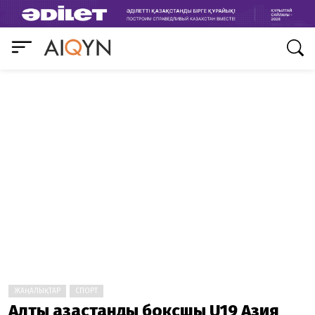
ЖАҢАЛЫҚТАР
СПОРТ
Алты қазақстандық боксшы U19 Азия