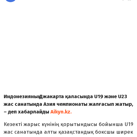
Индонезияның Джакарта қаласында U19 және U23
жас санатында Азия чемпионаты жалғасып жатыр,
– деп хабарлайды
Aikyn.kz.
Кезекті жарыс күнінің қорытындысы бойынша U19
жас санатында алты қазақстандық боксшы ширек