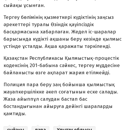
сыйақы ұсынған.
Тергеу бөлімінің қызметкері күдіктінің заңсыз
әрекеттері туралы Өзіндік қауіпсіздік
басқармасына хабарлаған. Жедел іс-шаралар
барысында күдікті ақшаны беру кезінде қылмыс
үстінде ұсталды. Ақша қаражаты тәркіленді.
Қазақстан Республикасы Қылмыстық-процестік
кодексінің 201-бабына сәйкес, тергеу мүддесіне
байланысты өзге ақпарат жария етілмейді.
Полиция пара беру заң бойынша қылмыстық
жауапкершілікке әкеп соғатынын еске салады.
Жаза айыппұл салудан бастап бас
бостандығынан айыруға дейінгі шараларды
қамтиды.
сыйақы
пара
Ұлытау облысы