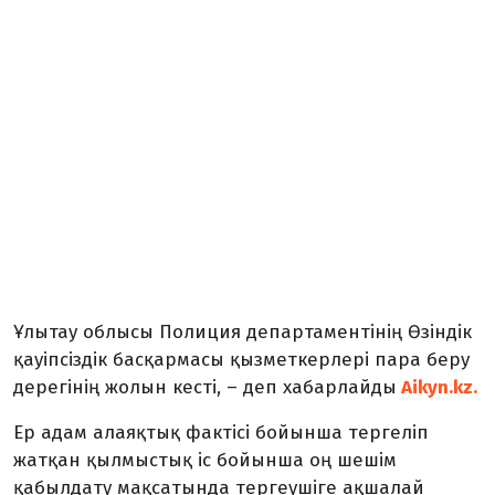
Ұлытау облысы Полиция департаментінің Өзіндік
қауіпсіздік басқармасы қызметкерлері пара беру
дерегінің жолын кесті, – деп хабарлайды
Aikyn.kz.
Ер адам алаяқтық фактісі бойынша тергеліп
жатқан қылмыстық іс бойынша оң шешім
қабылдату мақсатында тергеушіге ақшалай