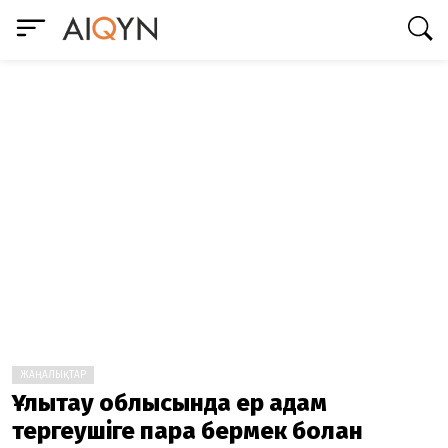
ЖАҢАЛЫҚТАР
Ұлытау облысында ер адам
тергеушіге пара бермек болған