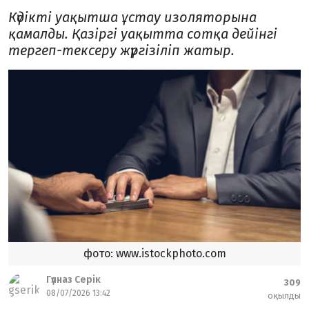
Күдікті уақытша ұстау изоляторына
қамалды. Қазіргі уақытта сотқа дейінгі
тергеп-тексеру жүргізіліп жатыр.
фото: www.istockphoto.com
Гүлназ Серік
309
08/07/2026 13:42
оқылды