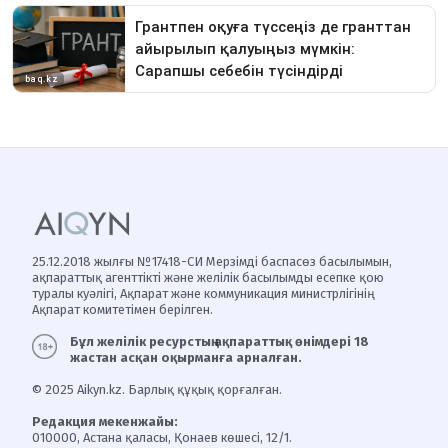
25.12.2018 жылғы №17418-СИ Мерзімді баспасөз басылымын,
ақпараттық агенттікті және желілік басылымды есепке қою
туралы куәлігі, Ақпарат және коммуникация министрлігінің
Ақпарат комитетімен берілген.
Бұл желілік ресурстың ақпараттық өнімдері 18
жастан асқан оқырманға арналған.
© 2025 Aikyn.kz. Барлық құқық қорғалған.
Редакция мекенжайы:
010000, Астана қаласы, Қонаев көшесі, 12/1.