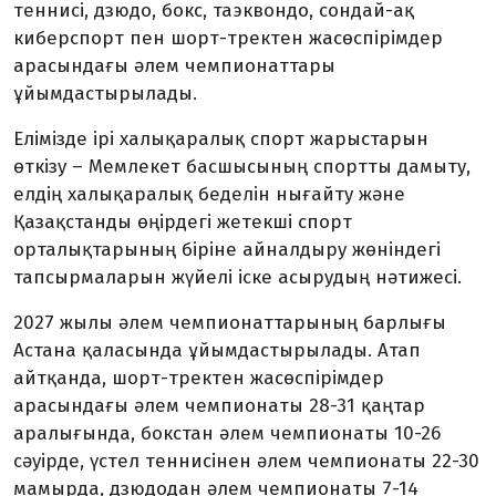
теннисі, дзюдо, бокс, таэквондо, сондай-ақ
киберспорт пен шорт-тректен жасөспірімдер
арасындағы әлем чемпионаттары
ұйымдастырылады.
Елімізде ірі халықаралық спорт жарыстарын
өткізу – Мемлекет басшысының спортты дамыту,
елдің халықаралық беделін нығайту және
Қазақстанды өңірдегі жетекші спорт
орталықтарының біріне айналдыру жөніндегі
тапсырмаларын жүйелі іске асырудың нәтижесі.
2027 жылы әлем чемпионаттарының барлығы
Астана қаласында ұйымдастырылады. Атап
айтқанда, шорт-тректен жасөспірімдер
арасындағы әлем чемпионаты 28-31 қаңтар
аралығында, бокстан әлем чемпионаты 10-26
сәуірде, үстел теннисінен әлем чемпионаты 22-30
мамырда, дзюдодан әлем чемпионаты 7-14