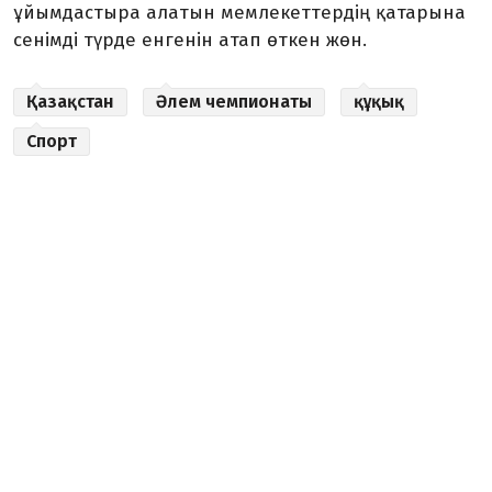
ұйымдастыра алатын мемлекеттердің қатарына
сенімді түрде енгенін атап өткен жөн.
Қазақстан
Әлем чемпионаты
құқық
Спорт