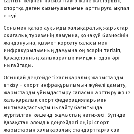
салтын кеңінен насихаттауға және жастардың
спортқа деген қызығушылығын арттыруға ықпал
етеді.
Сонымен қатар ауқымды халықаралық жарыстар
оқиғалық туризмнің дамуына, қонақүй бизнесінің
жандануына, қызмет көрсету саласы мен
инфрақұрылымның дамуына оң әсерін тигізіп,
Қазақстанның халықаралық имиджін одан әрі
нығайтады.
Осындай деңгейдегі халықаралық жарыстарды
өткізу – спорт инфрақұрылымын жүйелі дамыту,
жарыстарды ұйымдастыру сапасын арттыру және
халықаралық спорт федерацияларымен
ынтымақтастықты нығайту бағытында
жүргізілген кешенді жұмыстың нәтижесі. Бүгінде
Қазақстан әлемдік деңгейдегі ең ірі спорт
жарыстарын халықаралық стандарттарға сай