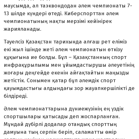
маусымда, ал таэквондодан әлем чемпионаты 7-
13 шілде күндері өтеді. Киберспорттан әлем
чемпионатының нақты мерзімі кейінірек
жарияланады.
Тәуелсіз Қазақстан тарихында алғаш рет еліміз
екі жыл ішінде жеті әлем чемпионатын өткізу
құқығына ие болды. Бұл – Қазақстанның спорт
инфрақұрылымы мен ұйымдастырушы әлеуетінің
жоғары деңгейде екенін айғақтайтын маңызды
жетістік. Сонымен қатар бұл әлемдік спорт
қауымдастығы алдындағы зор жауапкершілікті де
білдіреді.
Әлем чемпионаттарына дүниежүзінің ең үздік
спортшылары қатысады деп жоспарланған.
Мұндай дүбірлі додалар отандық спорттың
дамуына тың серпін беріп, саламатты өмір