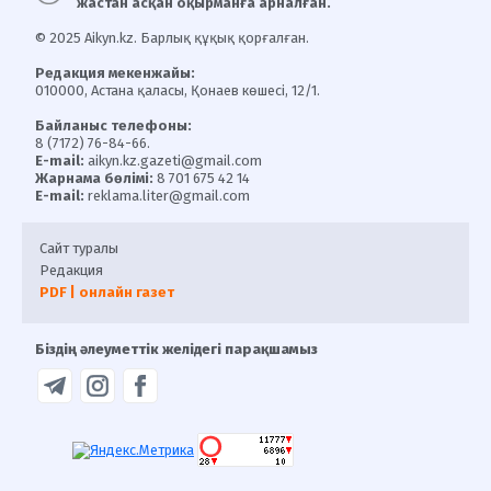
жастан асқан оқырманға арналған.
© 2025 Aikyn.kz. Барлық құқық қорғалған.
Редакция мекенжайы:
010000, Астана қаласы, Қонаев көшесі, 12/1.
Байланыс телефоны:
8 (7172) 76-84-66.
E-mail:
aikyn.kz.gazeti@gmail.com
Жарнама бөлімі:
8 701 675 42 14
E-mail:
reklama.liter@gmail.com
Сайт туралы
Редакция
PDF | онлайн газет
Біздің әлеуметтік желідегі парақшамыз