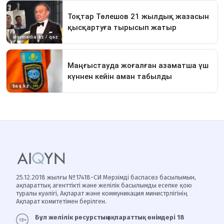
25.12.2018 жылғы №17418-СИ Мерзімді баспасөз басылымын,
ақпараттық агенттікті және желілік басылымды есепке қою
туралы куәлігі, Ақпарат және коммуникация министрлігінің
Ақпарат комитетімен берілген.
Бұл желілік ресурстың ақпараттық өнімдері 18