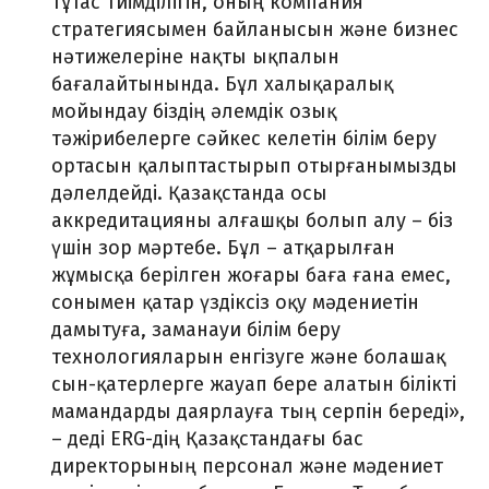
тұтас тиімділігін, оның компания
стратегиясымен байланысын және бизнес
нәтижелеріне нақты ықпалын
бағалайтынында. Бұл халықаралық
мойындау біздің әлемдік озық
тәжірибелерге сәйкес келетін білім беру
ортасын қалыптастырып отырғанымызды
дәлелдейді. Қазақстанда осы
аккредитацияны алғашқы болып алу – біз
үшін зор мәртебе. Бұл – атқарылған
жұмысқа берілген жоғары баға ғана емес,
сонымен қатар үздіксіз оқу мәдениетін
дамытуға, заманауи білім беру
технологияларын енгізуге және болашақ
сын-қатерлерге жауап бере алатын білікті
мамандарды даярлауға тың серпін береді»,
– деді ERG-дің Қазақстандағы бас
директорының персонал және мәдениет