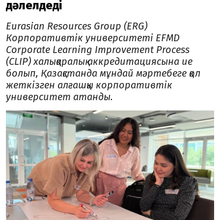
дәлелдеді
Eurasian Resources Group (ERG)
Корпоративтік университеті EFMD
Corporate Learning Improvement Process
(CLIP) халықаралық аккредитациясына ие
болып, Қазақстанда мұндай мәртебеге қол
жеткізген алғашқы корпоративтік
университет атанды.