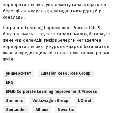
корпоративтік оқытуды дамыту саласындағы ең
беделді халықаралық қауымдастықтардың бірі
саналады.
Corporate Learning Improvement Process (CLIP)
бағдарламасы – тәуелсіз сараптамалық бағалауға
және үздік әлемдік тәжірибелерге негізделген,
корпоративтік оқыту құрылымдарын бағалайтын
және аккредитациялайтын жетекші халықаралық
жүйе.
университет
Eurasian Resources Group
ERG
EFMD Corporate Learning Improvement Process
Siemens
Volkswagen Group
L'Oréal
Santander
Allianz
Novartis