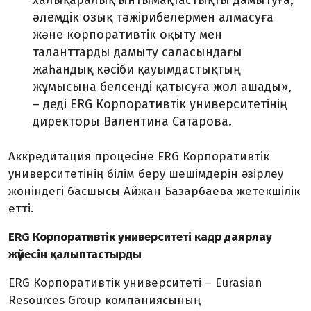
әлемдік озық тәжірибелермен алмасуға
және корпоративтік оқыту мен
таланттарды дамыту саласындағы
жаһандық кәсіби қауымдастықтың
жұмысына белсенді қатысуға жол ашады»,
– деді ERG Корпоративтік университетінің
директоры Валентина Сатарова.
Аккредитация процесіне ERG Корпоративтік
университетінің білім беру шешімдерін әзірлеу
жөніндегі басшысы Айжан Базарбаева жетекшілік
етті.
ERG Корпоративтік университеті кадр даярлау
жүйесін қалыптастырды
ERG Корпоративтік университеті – Eurasian
Resources Group компаниясының