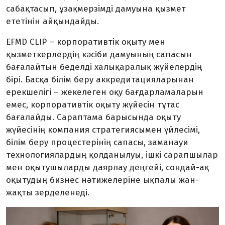
сабақтасып, ұзақмерзімді дамуына қызмет
ететінін айқындайды.
EFMD CLIP – корпоративтік оқыту мен
қызметкерлердің кәсіби дамуының сапасын
бағалайтын беделді халықаралық жүйелердің
бірі. Басқа білім беру аккредитацияларынан
ерекшелігі – жекелеген оқу бағдарламаларын
емес, корпоративтік оқыту жүйесін тұтас
бағалайды. Сараптама барысында оқыту
жүйесінің компания стратегиясымен үйлесімі,
білім беру процестерінің сапасы, заманауи
технологиялардың қолданылуы, ішкі сарапшылар
мен оқытушыларды даярлау деңгейі, сондай-ақ
оқытудың бизнес нәтижелеріне ықпалы жан-
жақты зерделенеді.