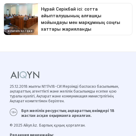
25.12.2018 жылғы №17418-СИ Мерзімді баспасөз басылымын,
ақпараттық агенттікті және желілік басылымды есепке қою
туралы куәлігі, Ақпарат және коммуникация министрлігінің
Ақпарат комитетімен берілген.
Бұл желілік ресурстың ақпараттық өнімдері 18
жастан асқан оқырманға арналған.
© 2025 Aikyn.kz. Барлық құқық қорғалған.
Редакция мекенжайы: