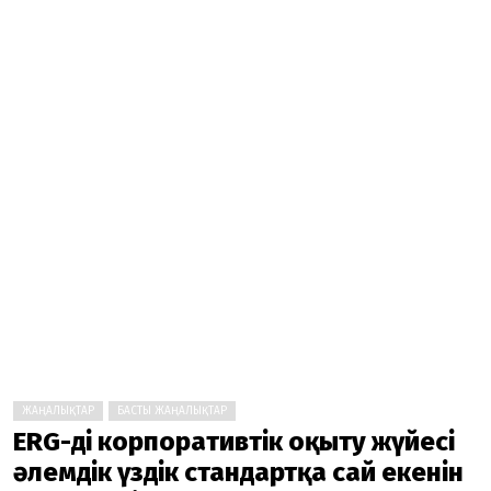
ЖАҢАЛЫҚТАР
БАСТЫ ЖАҢАЛЫҚТАР
ERG-дің корпоративтік оқыту жүйесі
әлемдік үздік стандартқа сай екенін