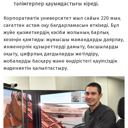
тәлімгерлер қауымдастығы кіреді.
Корпоративтік университет жыл сайын 220 мың
сағаттан астам оқу бағдарламасын өткізеді. Бұл
жүйе қызметкердің кәсіби жолының барлық
кезеңін қамтиды: жұмысшы мамандарды даярлау,
инженерлік құзыреттерді дамыту, басшыларды
оқыту, цифрлық дағдыларды жетілдіру,
жобаларды басқару және өндірістегі қауіпсіздік
мәдениетін қалыптастыру.