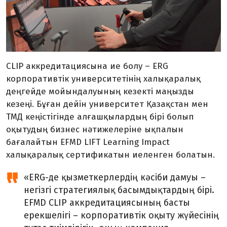
CLIP аккредитациясына ие болу – ERG
корпоративтік университетінің халықаралық
деңгейде мойындалуының кезекті маңызды
кезеңі. Бұған дейін университет Қазақстан мен
ТМД кеңістігінде алғашқылардың бірі болып
оқытудың бизнес нәтижелеріне ықпалын
бағалайтын EFMD LIFT Learning Impact
халықаралық сертификатын иеленген болатын.
«ERG-де қызметкерлердің кәсіби дамуы –
негізгі стратегиялық басымдықтардың бірі.
EFMD CLIP аккредитациясының басты
ерекшелігі – корпоративтік оқыту жүйесінің