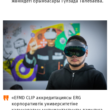
жөніндегі орынбасары Гүлзада Төлебаева.
«EFMD CLIP аккредитациясы ERG
корпоративтік университетіне
халықаралық ынтымақтастықты дамытуға,