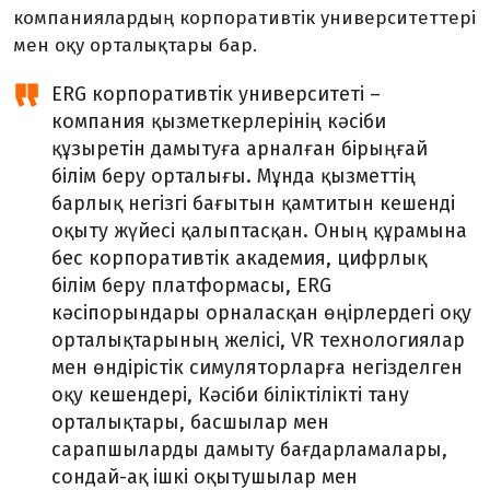
компаниялардың корпоративтік университеттері
мен оқу орталықтары бар.
ERG корпоративтік университеті –
компания қызметкерлерінің кәсіби
құзыретін дамытуға арналған бірыңғай
білім беру орталығы. Мұнда қызметтің
барлық негізгі бағытын қамтитын кешенді
оқыту жүйесі қалыптасқан. Оның құрамына
бес корпоративтік академия, цифрлық
білім беру платформасы, ERG
кәсіпорындары орналасқан өңірлердегі оқу
орталықтарының желісі, VR технологиялар
мен өндірістік симуляторларға негізделген
оқу кешендері, Кәсіби біліктілікті тану
орталықтары, басшылар мен
сарапшыларды дамыту бағдарламалары,
сондай-ақ ішкі оқытушылар мен