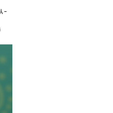
, –
і