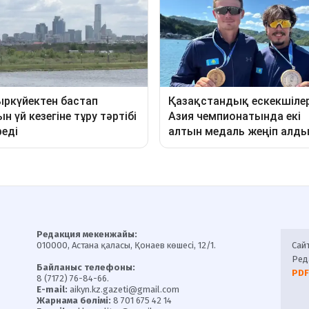
Редакция мекенжайы:
010000, Астана қаласы, Қонаев көшесі, 12/1.
Сай
Ред
Байланыс телефоны:
PDF
8 (7172) 76-84-66.
E-mail:
aikyn.kz.gazeti@gmail.com
Жарнама бөлімі:
8 701 675 42 14