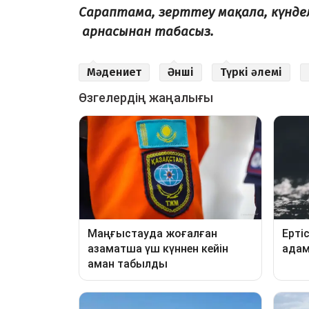
Сараптама, зерттеу мақала, күнд
арнасынан табасыз.
Мәдениет
Әнші
Түркі әлемі