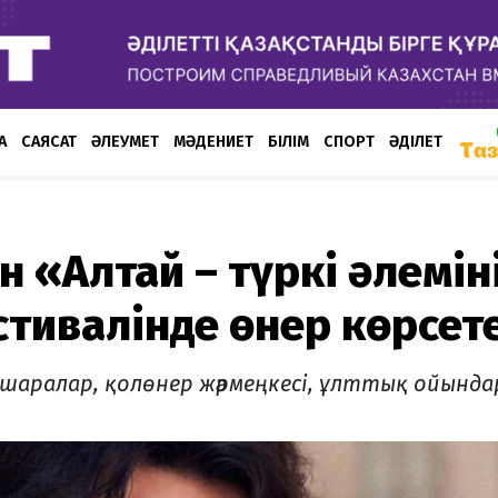
А
САЯСАТ
ӘЛЕУМЕТ
МӘДЕНИЕТ
БІЛІМ
СПОРТ
ӘДІЛЕТ
н «Алтай – түркі әлемін
стивалінде өнер көрсет
-шаралар, қолөнер жәрмеңкесі, ұлттық ойында