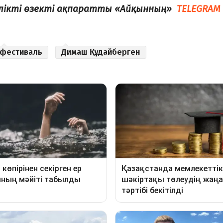
елікті өзекті ақпаратты «Айқынның»
TELEGRAM
фестиваль
Димаш Құдайберген