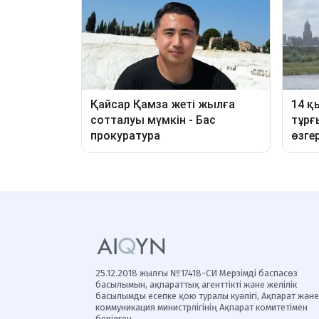
25.12.2018 жылғы №17418-СИ Мерзімді баспасөз
басылымын, ақпараттық агенттікті және желілік
басылымды есепке қою туралы куәлігі, Ақпарат және
коммуникация министрлігінің Ақпарат комитетімен
берілген.