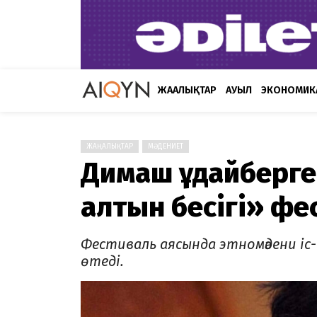
ЖАҢАЛЫҚТАР
АУЫЛ
ЭКОНОМИК
ЖАҢАЛЫҚТАР
МӘДЕНИЕТ
Димаш Құдайберге
алтын бесігі» фе
Фестиваль аясында этномәдени іс
өтеді.