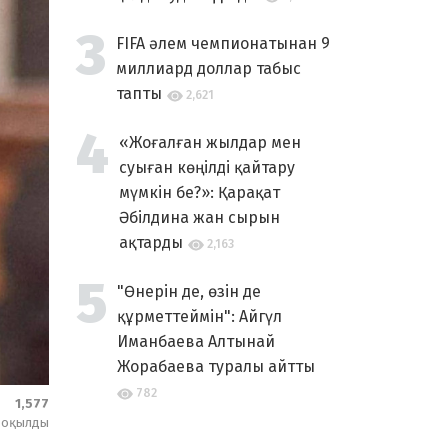
FIFA әлем чемпионатынан 9
миллиард доллар табыс
тапты
2,621
«Жоғалған жылдар мен
суыған көңілді қайтару
мүмкін бе?»: Қарақат
Әбілдина жан сырын
ақтарды
2,163
"Өнерін де, өзін де
құрметтеймін": Айгүл
Иманбаева Алтынай
Жорабаева туралы айтты
782
1,577
оқылды