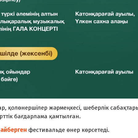
р, қолөнершілер жәрмеңкесі, шеберлік сабақтар
рттік бағдарлама қамтылған.
дайберген
фестивальде өнер көрсетеді.