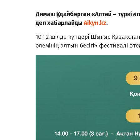
Димаш Құдайберген «Алтай – түркі әл
деп хабарлайды
Aikyn.kz
.
10-12 шілде күндері Шығыс Қазақста
әлемінің алтын бесігі» фестивалі өте