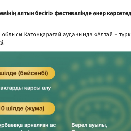
емінің алтын бесігі» фестивалінде өнер көрсетеді
н облысы Катонқарағай ауданында «Алтай – түрк
ді.