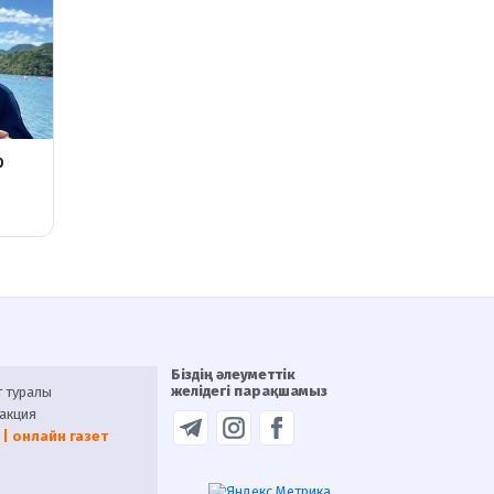
Біздің әлеуметтік
желідегі парақшамыз
т туралы
акция
 | онлайн газет