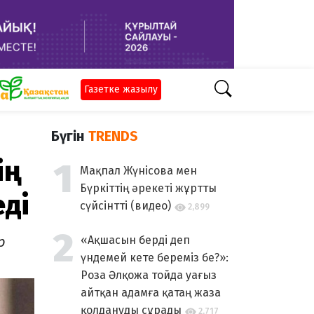
Газетке жазылу
Бүгін
TRENDS
ің
Мақпал Жүнісова мен
Бүркіттің әрекеті жұртты
еді
сүйсінтті (видео)
2,899
р
«Ақшасын берді деп
үндемей кете береміз бе?»:
Роза Әлқожа тойда уағыз
айтқан адамға қатаң жаза
қолдануды сұрады
2,717