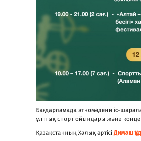
Бағдарламада этномәдени іс-шарала
ұлттық спорт ойындары және конце
Қазақстанның Халық әртісі
Димаш Құ