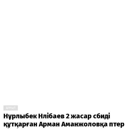
ШҰҒЫЛ
Нұрлыбек Нәлібаев 2 жасар сәбиді
құтқарған Арман Аманжоловқа пәтер