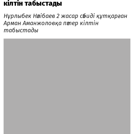
кілтін табыстады
Нұрлыбек Нәлібаев 2 жасар сәбиді құтқарған
Арман Аманжоловқа пәтер кілтін
табыстады