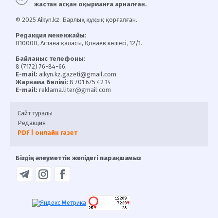
жастан асқан оқырманға арналған.
© 2025 Aikyn.kz. Барлық құқық қорғалған.
Редакция мекенжайы:
010000, Астана қаласы, Қонаев көшесі, 12/1.
Байланыс телефоны:
8 (7172) 76-84-66.
E-mail:
aikyn.kz.gazeti@gmail.com
Жарнама бөлімі:
8 701 675 42 14
E-mail:
reklama.liter@gmail.com
Сайт туралы
Редакция
PDF | онлайн газет
Біздің әлеуметтік желідегі парақшамыз