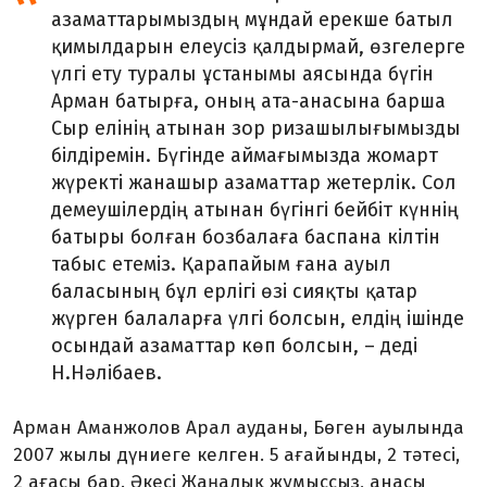
азаматтарымыздың мұндай ерекше батыл
қимылдарын елеусіз қалдырмай, өзгелерге
үлгі ету туралы ұстанымы аясында бүгін
Арман батырға, оның ата-анасына барша
Сыр елінің атынан зор ризашылығымызды
білдіремін. Бүгінде аймағымызда жомарт
жүректі жанашыр азаматтар жетерлік. Сол
демеушілердің атынан бүгінгі бейбіт күннің
батыры болған бозбалаға баспана кілтін
табыс етеміз. Қарапайым ғана ауыл
баласының бұл ерлігі өзі сияқты қатар
жүрген балаларға үлгі болсын, елдің ішінде
осындай азаматтар көп болсын, – деді
Н.Нәлібаев.
Арман Аманжолов Арал ауданы, Бөген ауылында
2007 жылы дүниеге келген. 5 ағайынды, 2 тәтесі,
2 ағасы бар. Әкесі Жаңалық жұмыссыз, анасы