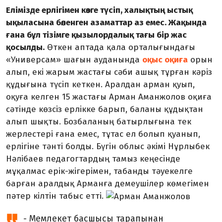
Елімізде ерлігімен көзге түсіп, халықтың ыстық
ықыласына бөленген азаматтар аз емес. Жақында
ғана бұл тізімге қызылордалық тағы бір жас
қосылды.
Өткен аптада қала орталығындағы
«Универсам» шағын ауданында
оқыс оқиға
орын
алып, екі жарым жастағы сәби ашық тұрған кәріз
құдығына түсіп кеткен. Аралдан арман қуып,
оқуға келген 15 жастағы Арман Аманжолов оқиға
сәтінде көзсіз ерлікке барып, баланы құдықтан
алып шықты. Бозбаланың батырлығына тек
жерлестері ғана емес, тұтас ел болып қуанып,
ерлігіне тәнті болды. Бүгін облыс әкімі Нұрлыбек
Нәлібаев педагогтардың тамыз кеңесінде
мұқалмас ерік-жігерімен, табанды тәуекелге
барған аралдық Арманға демеушілер көмегімен
пәтер кілтін табыс етті.
- Мемлекет басшысы тарапынан