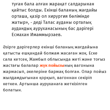
туған бала алған жарақат салдарынан
қайтыс болды. Екінші баланың жағдайы
орташа, қазір ол хирургия бөлімінде
жатыр», - деді Талас ауданы орталық
аудандық ауруханасының бас дәрігері
Есмахан Имаммырзаев.
Әзірге дәрігерлер екінші баланың жағдайына
қатысты ешқандай болжам жасаған жоқ. Еске
сала кетсек, Жамбыл облысында жеті және тоғыз
жастағы балалар
жүк пойызы
ның вагонына
жармасып, әкелеріне бармақ болған. Олар пойыз
жылдамдығынан қорқып, вагоннан секіріп
кеткен. Артынша ауруханаға жеткізілген
болатын.