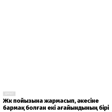
ШҰҒЫЛ
Жүк пойызына жармасып, әкесіне
бармақ болған екі ағайындының бірі