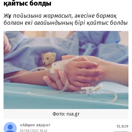
қайтыс болды
Жүк пойызына жармасып, әкесіне бармақ
болған екі ағайындының бірі қайтыс болды
Фото: rua.gr
«Айқын» ақпарат
13,829
30/08/2022 10:42
оқылды