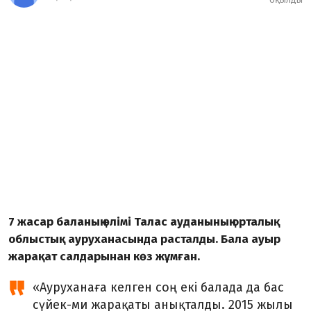
7 жасар баланың өлімі Талас ауданының орталық
облыстық ауруханасында расталды. Бала ауыр
жарақат салдарынан көз жұмған.
«Ауруханаға келген соң екі балада да бас
сүйек-ми жарақаты анықталды. 2015 жылы