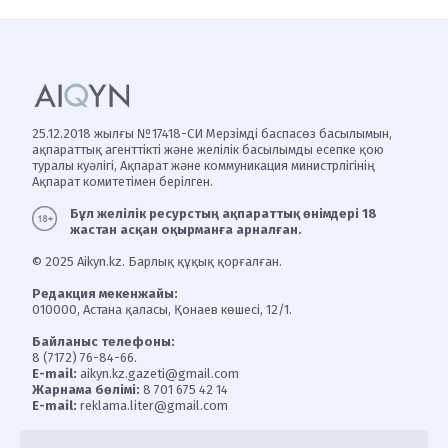
25.12.2018 жылғы №17418-СИ Мерзімді баспасөз басылымын,
ақпараттық агенттікті және желілік басылымды есепке қою
туралы куәлігі, Ақпарат және коммуникация министрлігінің
Ақпарат комитетімен берілген.
Бұл желілік ресурстың ақпараттық өнімдері 18
жастан асқан оқырманға арналған.
© 2025 Aikyn.kz. Барлық құқық қорғалған.
Редакция мекенжайы:
010000, Астана қаласы, Қонаев көшесі, 12/1.
Байланыс телефоны:
8 (7172) 76-84-66.
E-mail:
aikyn.kz.gazeti@gmail.com
Жарнама бөлімі:
8 701 675 42 14
E-mail:
reklama.liter@gmail.com