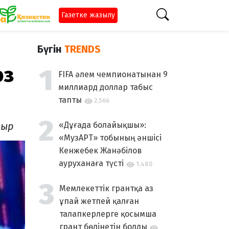
Газетке жазылу
Бүгін
TRENDS
өз
FIFA әлем чемпионатынан 9
миллиард доллар табыс
тапты
2,566
тыр
«Дұғада болайықшы»:
«МузАРТ» тобының әншісі
Кенжебек Жанәбілов
ауруханаға түсті
1,480
Мемлекеттік грантқа аз
ұпай жетпей қалған
талапкерлерге қосымша
грант бөлінетін болды