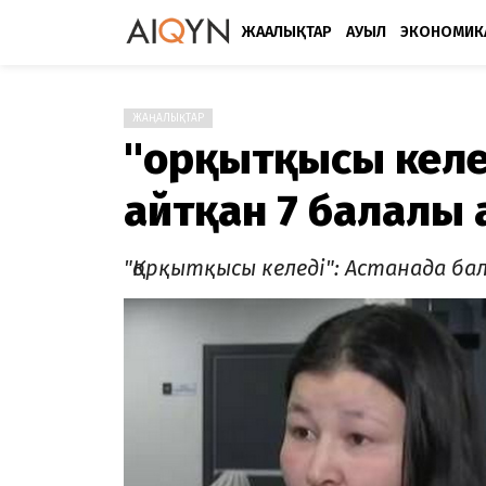
ЖАҢАЛЫҚТАР
АУЫЛ
ЭКОНОМИК
ЖАҢАЛЫҚТАР
"Қорқытқысы келе
айтқан 7 балалы
"Қорқытқысы келеді": Астанада б