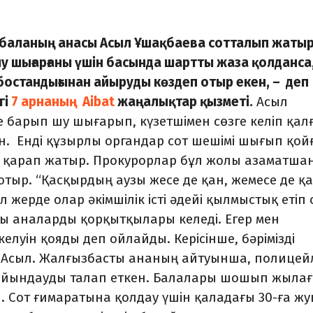
 7 баланың анасы Асыл Ұшақбаева сотталып жатыр
шу шығарғаны үшін басында шартты жаза қолданса,
остандығынан айыруды көздеп отыр екен, – деп
гі
7 арнаның Aibat
жаңалықтар қызметі.
Асыл
е барып шу шығарып, күзетшімен сөзге келіп қал
ан. Енді құзырлы органдар сот шешімі шығып қой
йта қарап жатыр. Прокурорлар бұл жолы азаматша
тыр. “Қасқырдың аузы жесе де қан, жемесе де қа
л жерде олар әкімшілік істі әдейі қылмыстық етіп 
ы аналарды қорқытқылары келеді. Егер мен
елуін қояды деп ойлайды. Керісінше, бәрімізді
 Асыл. Жалғызбасты ананың айтуынша, полицей
н мойындауды талап еткен. Балалары шошып жыла
н. Сот ғимаратына қолдау үшін қаладағы 30-ға ж