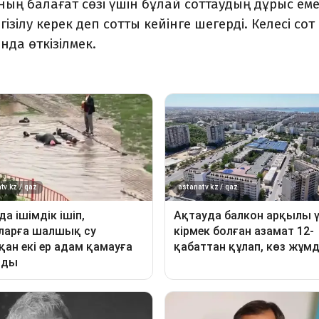
ың балағат сөзі үшін бұлай соттаудың дұрыс ем
гізілу керек деп сотты кейінге шегерді. Келесі сот
нда өткізілмек.