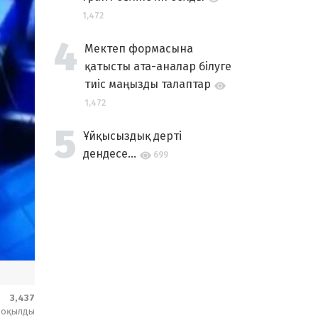
1,472
Мектеп формасына
қатысты ата-аналар білуге
тиіс маңызды талаптар
1,472
Ұйқысыздық дерті
дендесе...
699
3,437
оқылды