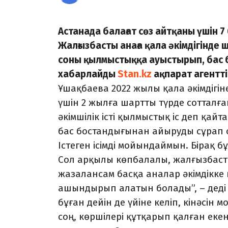
Астанада балағат сөз айтқаны үшін
Жалғызбасты анаға қала әкімдігінде 
соны қылмыстыққа ауыстырып, бас б
хабарлайды
Stan.kz
ақпарат агентті
Ұшақбаева 2022 жылы қала әкімдігін
үшін 2 жылға шартты түрде сотталғ
әкімшілік істі қылмыстық іс деп қа
бас бостандығынан айыруды сұрап о
Істеген ісімді мойындаймын. Бірақ бұ
Сол арқылы көпбалалы, жалғызбаст
жазалансам басқа аналар әкімдікке к
ашындырып алатын болады”, – деді
бұған дейін де үйіне келіп, кінәсі
соң, көршілері құтқарып қалған еке