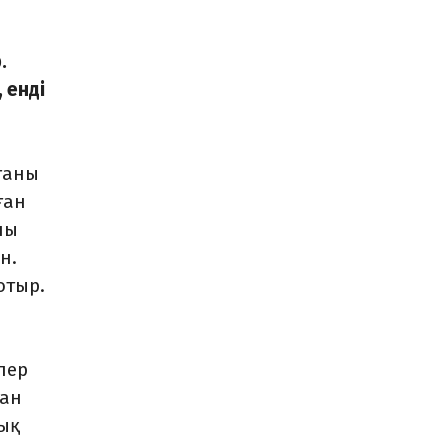
.
 енді
ғаны
ған
ны
н.
отыр.
лер
ған
уық