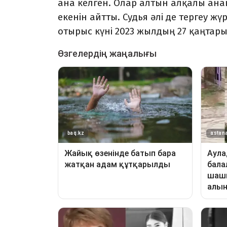
ана келген. Олар алтын алқалы анан
екенін айтты. Судья әлі де тергеу жүр
отырыс күні 2023 жылдың 27 қаңтары