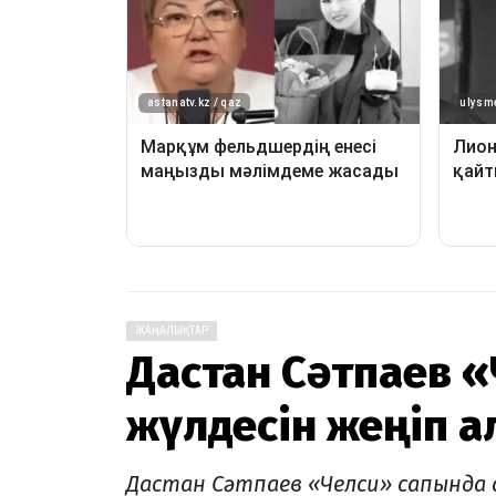
ЖАҢАЛЫҚТАР
Дастан Сәтпаев 
жүлдесін жеңіп 
Дастан Сәтпаев «Челси» сапында 