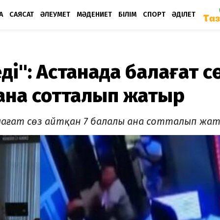
А
САЯСАТ
ӘЛЕУМЕТ
МӘДЕНИЕТ
БІЛІМ
СПОРТ
ӘДІЛЕТ
ді": Астанада балағат с
 ана сотталып жатыр
алағат сөз айтқан 7 балалы ана сотталып жа