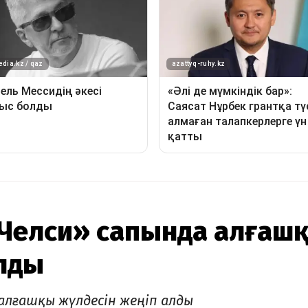
«Челси» сапында алғаш
алды
алғашқы жүлдесін жеңіп алды