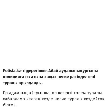
Polisia.kz-тің дерегінше, Абай ауданының тұрғыны
полицияға өз атына заңсыз несие рәсімделгені
туралы арызданды.
Ер адамның айтуынша, ол кезекті төлем туралы
хабарлама келген кезде несие туралы кездейсоқ
білген.