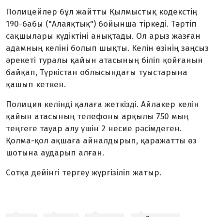
Полицейлер бұл жайтты Қылмыстық кодекстің
190-бабы ("Алаяқтық") бойынша тіркеді. Тәртіп
сақшылары күдіктіні анықтады. Ол арыз жазған
адамның келіні болып шықты. Келін өзінің заңсыз
әрекеті туралы қайын атасының біліп қойғанын
байқап, Түркістан облысындағы туыстарына
қашып кеткен.
Полиция келінді қалаға жеткізді. Айлакер келін
қайын атасының телефоны арқылы 750 мың
теңгеге тауар алу үшін 2 несие рәсімдеген.
Қолма-қол ақшаға айналдырып, қаражатты өз
шотына аударып алған.
Сотқа дейінгі тергеу жүргізіліп жатыр.