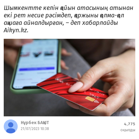
Шымкентте келін қайын атасының атынан
екі рет несие рәсімдеп, қаржыны қолма-қол
ақшаға айналдырған, – деп хабарлайды
Aikyn.kz.
Нұрбек БАҚЫТ
4,775
21/07/2023 10:38
оқылды