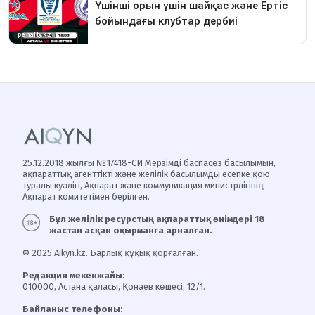
25.12.2018 жылғы №17418-СИ Мерзімді баспасөз басылымын,
ақпараттық агенттікті және желілік басылымды есепке қою
туралы куәлігі, Ақпарат және коммуникация министрлігінің
Ақпарат комитетімен берілген.
Бұл желілік ресурстың ақпараттық өнімдері 18
жастан асқан оқырманға арналған.
© 2025 Aikyn.kz. Барлық құқық қорғалған.
Редакция мекенжайы:
010000, Астана қаласы, Қонаев көшесі, 12/1.
Байланыс телефоны: