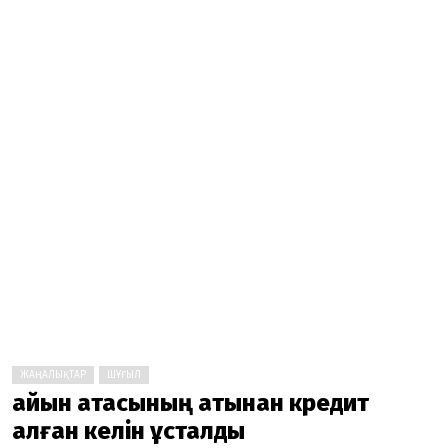
ЖАҢАЛЫҚТАР
ШҰҒЫЛ
Қайын атасының атынан кредит
алған келін ұсталды