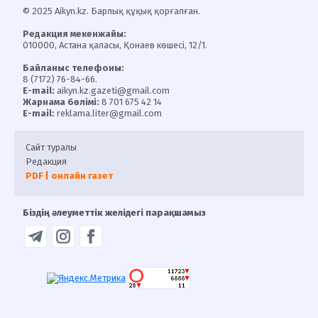
© 2025 Aikyn.kz. Барлық құқық қорғалған.
Редакция мекенжайы:
010000, Астана қаласы, Қонаев көшесі, 12/1.
Байланыс телефоны:
8 (7172) 76-84-66.
E-mail:
aikyn.kz.gazeti@gmail.com
Жарнама бөлімі:
8 701 675 42 14
E-mail:
reklama.liter@gmail.com
Сайт туралы
Редакция
PDF | онлайн газет
Біздің әлеуметтік желідегі парақшамыз