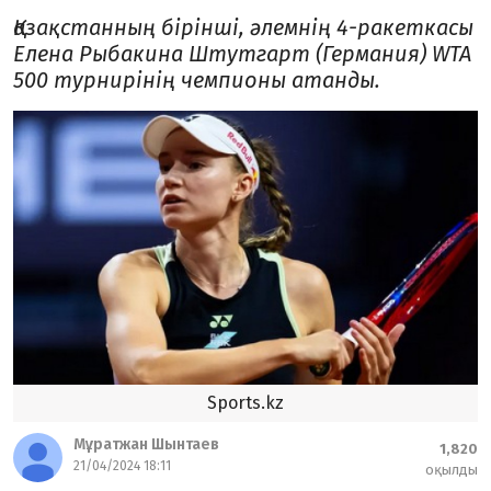
Қазақстанның бірінші, әлемнің 4-ракеткасы
Елена Рыбакина Штутгарт (Германия) WTA
500 турнирінің чемпионы атанды.
Sports.kz
Мұратжан Шынтаев
1,820
21/04/2024 18:11
оқылды