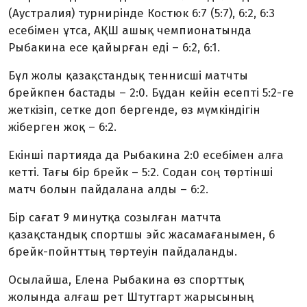
(Аустралия) турнирінде Костюк 6:7 (5:7), 6:2, 6:3
есебімен ұтса, АҚШ ашық чемпионатында
Рыбакина есе қайырған еді – 6:2, 6:1.
Бұл жолы қазақстандық теннисші матчты
брейкпен бастады – 2:0. Бұдан кейін есепті 5:2-ге
жеткізіп, сетке доп бергенде, өз мүмкіндігін
жіберген жоқ – 6:2.
Екінші партияда да Рыбакина 2:0 есебімен алға
кетті. Тағы бір брейк – 5:2. Содан соң төртінші
матч болын пайдалана алды – 6:2.
Бір сағат 9 минутқа созылған матчта
қазақстандық спортшы эйс жасамағанымен, 6
брейк-пойнттың төртеуін пайдаланды.
Осылайша, Елена Рыбакина өз спорттық
жолында алғаш рет Штутгарт жарысының