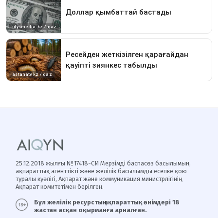
25.12.2018 жылғы №17418-СИ Мерзімді баспасөз басылымын,
ақпараттық агенттікті және желілік басылымды есепке қою
туралы куәлігі, Ақпарат және коммуникация министрлігінің
Ақпарат комитетімен берілген.
Бұл желілік ресурстың ақпараттық өнімдері 18
жастан асқан оқырманға арналған.