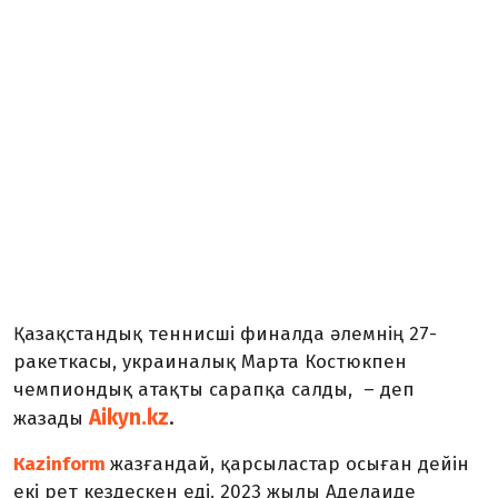
Қазақстандық теннисші финалда әлемнің 27-
ракеткасы, украиналық Марта Костюкпен
чемпиондық атақты сарапқа салды, – деп
Aikyn.kz
.
жазады
Кazinform
жазғандай, қарсыластар осыған дейін
екі рет кездескен еді. 2023 жылы Аделаиде