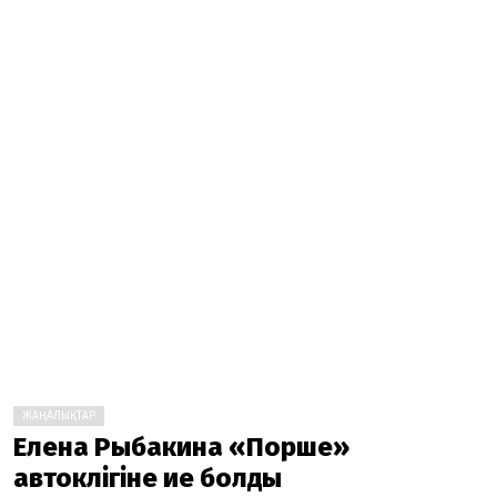
ЖАҢАЛЫҚТАР
Елена Рыбакина «Порше»
автокөлігіне ие болды