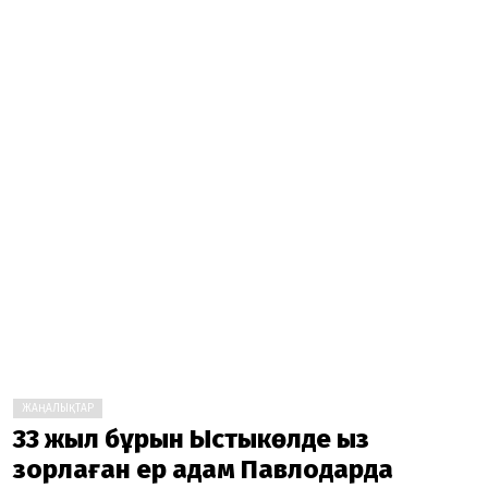
ЖАҢАЛЫҚТАР
33 жыл бұрын Ыстықкөлде қыз
зорлаған ер адам Павлодарда