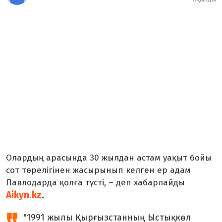
Олардың арасында 30 жылдан астам уақыт бойы
сот төрелігінен жасырынып келген ер адам
Павлодарда қолға түсті, – деп хабарлайды
Aikyn.kz
.
"1991 жылы Қырғызстанның Ыстықкөл