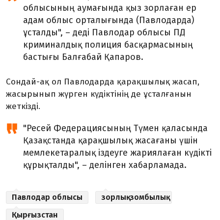
облысының аумағында қыз зорлаған ер
адам облыс орталығында (Павлодарда)
ұсталды", – деді Павлодар облысы ПД
криминалдық полиция басқармасының
бастығы Балғабай Қапаров.
Сондай-ақ ол Павлодарда қарақшылық жасап,
жасырынып жүрген күдіктінің де ұсталғанын
жеткізді.
"Ресей Федерациясының Түмен қаласында
Қазақстанда қарақшылық жасағаны үшін
мемлекетаралық іздеуге жариялаған күдікті
құрықталды", – делінген хабарламада.
Павлодар облысы
зорлық-зомбылық
Қырғызстан