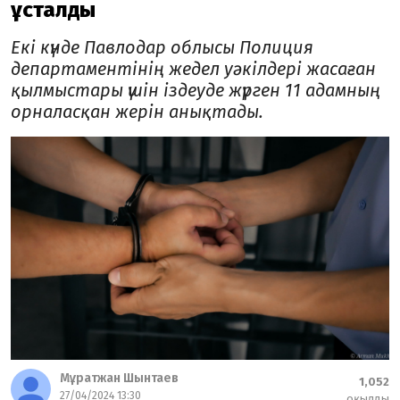
ұсталды
Екі күнде Павлодар облысы Полиция
департаментінің жедел уәкілдері жасаған
қылмыстары үшін іздеуде жүрген 11 адамның
орналасқан жерін анықтады.
Мұратжан Шынтаев
1,052
27/04/2024 13:30
оқылды