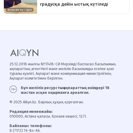
25.12.2018 жылғы №17418-СИ Мерзімді баспасөз басылымын,
ақпараттық агенттікті және желілік басылымды есепке қою
туралы куәлігі, Ақпарат және коммуникация министрлігінің
Ақпарат комитетімен берілген.
Бұл желілік ресурстың ақпараттық өнімдері 18
жастан асқан оқырманға арналған.
© 2025 Aikyn.kz. Барлық құқық қорғалған.
Редакция мекенжайы:
010000, Астана қаласы, Қонаев көшесі, 12/1.
Байланыс телефоны:
8 (7172) 76-84-66.