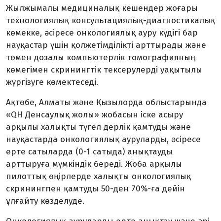
Жылжымалы медициналық ке­шендер жоғары
техно­ло­гия­лық консультациялық-диагностикалық
көмекке, әсіресе онкологиялық ауру күдігі бар
науқастар үшін қолжетімділікті арттырады және
төмен дозалы компью­терлік томографияның
көмегімен скринингтік тексерулерді уақытылы
жүргізуге көмектеседі.
Ақтөбе, Алматы және Қызылорда облыстарында
«QH Денсаулық жо­лы» жобасын іске асыру
арқылы ха­­­лықты түгел дерлік қамтуды және
науқастарда онкологиялық ауру­лар­ды, әсіресе
ерте сатыларда (0-1 са­­­тыда) анықтауды
арттыруға мүм­кіндік береді. Жоба арқылы
пилоттық өңірлерде халықты онкологиялық
скринингпен қамтуды 50-ден 70%-ға дейін
ұлғайту көзделуде.