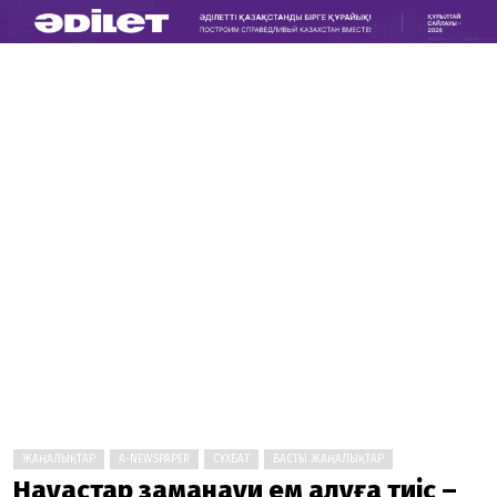
ЖАҢАЛЫҚТАР
A-NEWSPAPER
СҰХБАТ
БАСТЫ ЖАҢАЛЫҚТАР
Науқастар заманауи ем алуға тиіс –