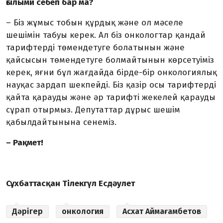
ғылыми себеп бар ма?
– Біз жұмыс тобын құрдық және ол мәселе
шешімін табуы керек. Ал біз онкологтар қандай
тарифтерді төмен­детуге болатынын және
қайсысын төмен­детуге болмайтынын көрсетуіміз
керек, яғни бұл жағдайда бірде-бір онкологиялық
науқас зардап шекпейді. Біз қазір осы тарифтерді
қайта қарауды және әр тарифті жекелей қарауды
сұрап отырмыз. Депутаттар дұрыс шешім
қабылдайтынына сенеміз.
– Рақмет!
Сұхбаттасқан Тілекгүл Есдәулет
Дәрігер
онкология
Асхат Аймағамбетов