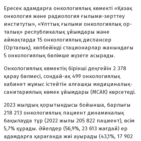
Ересек адамдарға онкологиялық көмекті «Қазақ
онкология және ра­диология ғылыми-зерттеу
институты», «Ұлттық ғылыми онкологиялық ор­
талық» республикалық ұйымдары және
аймақтарда 15 онкологиялық диспансер
(Орталық), көпбейінді стационарлар жанындағы
5 онкологиялық бөлімше жүзеге асырады.
Онкологиялық көмектің бірінші деңгейін 2 378
қарау бөлмесі, сондай-ақ 499 онкологиялық
кабинет жұмыс істейтін алғашқы медициналық-
сани­тариялық көмек ұйымдары (МСАК) көрсетеді.
2023 жылдың қорытындысы бо­йынша, барлығы
218 213 онколо­гиялық пациент динамикалық
бақылауда тұр (2022 жылы 205 822 пациент), өсім
5,7% құрады. Әйелдер (56,9%, 23 613 жағдай) ер
адамдарға қарағанда жиі ауырады (43,1%, 17 902