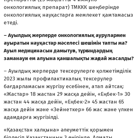
онкологиялық препарат) ТМККК шеңберінде
онко­логиялық науқастарға мемлекет қам­тамасыз
етеді.
– Ауылдық жерлерде онкологиялық аурулармен
ауыратын науқастар мәселесі шешімін тапты ма?
Ауыл медицинасын дамытуға, тұрғындардың
заманауи ем алуына қаншалықты жағдай жасалды?
– Ауылдық жерлерде тексерулерге қолжетімділік
2023 жылы профи­лак­тикалық тексерулер
бағдарламасын жүргізу есебінен, атап айтсақ:
«Жастар» 18 жастан 29 жасқа дейін, «Еңбек-1» 30
жастан 44 жасқа дейін, «Еңбек-2» 45 жастан 65
жасқа дейін және «Зей­неткер» 66 жас және үлкен
адамдарға жүргізілді.
«Қазақстан халқына» әлеуметтік қорымен
бірлесіп Қазақстанның 3 өңірінде, Алматы,