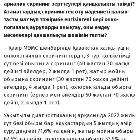
арналған скрининг зерт­теулері қаншалықты тиімді?
Аза­мат­тар­дың скринингтен өту мәдениеті қалып­
тас­ты ма? Бұл тәжірибе енгізілгелі бері он­ко­­
логиялық ауруларды анықтау, оны емдеу
мәселелері қаншалықты шешімін тапты?
– Қазір МӘМС шеңберінде Қазақстан халқы үшін
онкологиялық скринингтердің 3 түрі қолжетімді:
сүт безі обырына скрининг (40 жастан 70 жасқа
дейінгі әйелдер, 2 жылда 1 рет), жатыр мойны
обырына скрининг (30 жастан 70 жасқа дейінгі
әйелдер, 4 жыл­да 1 рет), колоректальды обырға
скрининг (ерлер мен әйелдер 50 жастан 70 жасқа
дейін, 2 жылда 1 рет).
Уақытылы диагностиканың арқа­сында 2022 жылы
сүт безі обыры бар науқастардың 5 жылдық өмір
сүру деңгейі 71,6%-ға дейін, жатыр мойны обыры
67,5%-ға дейін, колоректальды обыры 52,9%-ға