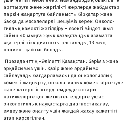
үшін негізгі мәселелер: мамандардың біліктілігін
арттыруға және жергілікті жерлерде жабдықтар
паркін жаңартуға байланысты бірқатар және
басқа да мәселелерді шешуіміз керек. Онко­ло­
гиялық көмекті жетілдіру – өзекті мін­дет: жыл
сайын 40 мыңға жуық қазақ­стандық азаматта
«қатерлі ісік» диагнозы расталады, 13 мың
пациент қайтыс болады.
Президенттің «Әділетті Қазақстан: бәріміз және
әрқайсымыз үшін. Қазір және әрдайым»
сайлауалды бағдарла­­масында онкологиялық
көмекті жаң­­ғырту, онкологиялық көмек көрсетуде
және қатерлі ісіктерді емдеуде жоғары
нәтижелерге қол жеткізген елдерге ұқсас
онкологиялық науқастарға диагнос­тикалау,
емдеу және оңалту үшін жағдай жасау қажеттігі
атап көрсетілген.