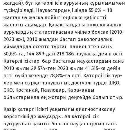
жағдай), бұл қатерлі ісік ауруының құрылымымен
түсіндіріледі. Науқастардың ішінде 55,6% – 18
жастан 64 жасқа дейінгі еңбекке қабілетті
жастағы адамдар. Қазақстандағы онко­логиялық
аурулардың статистикасына үңілер болсақ (2010-
2023 жж), 2010 жылдан бастап онкологиялық
ұйым­дарда есепте тұрған пациенттер саны
50,6%-ға, 144 899-дан 218 186 науқасқа дейін өсті.
Қатерлі ісіктері бар бастапқы науқастардың саны
2010 жылы 29 574-тен 2023 жылы 41 515-ке дейін
өсті, бүкіл кезеңде 28,8%-ға өсті. Қатерлі ісік түр­
лерімен сырқаттанушылық дәстүрлі түрде ШҚО,
СҚО, Қостанай, Павлодар, Қарағанды
облыстарында ең жоғары деңгейде болып отыр.
Қазір қатерлі ісікті уақытылы диаг­ностикалау
көрсеткіші де жақсарды. Ал қатерлі ісік
ауыруынан қайтыс болған науқастардың саны