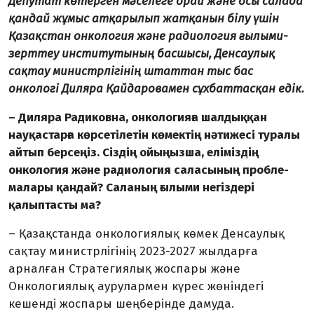
Депутат көтерген мәселеге орай және осы салада
қандай жұмыс атқарылып жатқанын білу үшін
Қазақстан онкология және радиология ғылыми-
зерттеу институтының басшысы, Денсаулық
сақтау министрлігінің штаттан тыс бас
онкологі Диляра Қайдаровамен сұхбаттасқан едік.
– Диляра Радиковна, онкологияға шалдыққан
науқастарға көрсетілетін көмектің нәтижесі туралы
айтып берсеңіз. Сіздің ойыңызша, еліміздің
онкология және радиология саласының проб­ле­
малары қандай? Саланың ғылыми не­гіздері
қалыптасты ма?
– Қазақстанда онкологиялық көмек Денсаулық
сақтау министрлігінің 2023-2027 жылдарға
арналған Стратегиялық жоспары және
Онкологиялық ауру­лармен күрес жөніндегі
кешенді жос­пары шеңберінде дамуда.