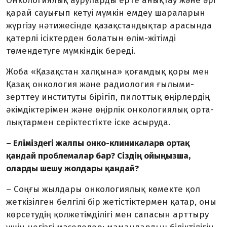
Онкологиялық ауруларды ерте анық­тау және әрі
қарай сауығып кетуі мүмкін емдеу шараларын
жүргізу нәтижесінде қазақстандықтар арасында
қатерлі ісіктерден болатын өлім-жітімді
төмендетуге мүмкіндік береді.
Жоба «Қазақстан халқына» қоғамдық қоры мен
Қазақ онкология және радио­логия ғылыми-
зерттеу институты бірі­гіп, пилоттық өңірлердің
әкім­­діктерімен және өңірлік онкологиялық орта­
лық­тармен серіктестікте іске асыруда.
– Еліміздегі жалпы онко-клиникаларға ортақ
қандай проблемалар бар? Сіздің ойыңызша,
оларды шешу жолдары қан­дай?
– Соңғы жылдары онкологиялық көмекте қол
жеткізілген белгілі бір же­тістіктермен қатар, оны
көрсетудің қол­жетімділігі мен сапасын арттыру