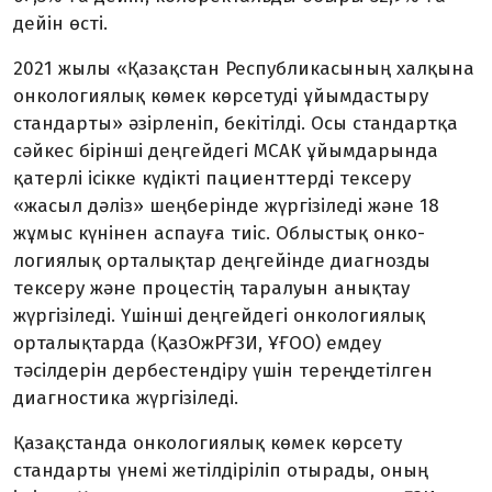
дейін өсті.
2021 жылы «Қазақстан Рес­пуб­ликасының халқына
онкологиялық кө­мек көрсетуді ұйымдастыру
стан­дарты» әзірленіп, бекітілді. Осы стан­дартқа
сәйкес бірінші деңгейдегі МСАК ұйымдарында
қатерлі ісікке күдікті пациент­терді тексеру
«жасыл дәліз» шең­­берінде жүргізіледі және 18
жұмыс күнінен аспауға тиіс. Облыстық онко­
логиялық орталықтар деңгейінде диаг­нозды
тексеру және процестің таралуын анықтау
жүргізіледі. Үшінші деңгейдегі онкологиялық
орталықтарда (ҚазОжРҒЗИ, ҰҒОО) емдеу
тәсілдерін дербестендіру үшін тереңдетілген
диагностика жүргізіледі.
Қазақстанда онкологиялық көмек көрсету
стандарты үнемі же­тілдіріліп отырады, оның