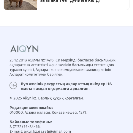
25.12.2018 жылғы №17418-СИ Мерзімді баспасөз басылымын,
ақпараттық агенттікті және желілік басылымды есепке қою
туралы куәлігі, Ақпарат және коммуникация министрлігінің
Ақпарат комитетімен берілген.
Бұл желілік ресурстың ақпараттық өнімдері 18
жастан асқан оқырманға арналған.
© 2025 Aikyn.kz. Барлық құқық қорғалған.
Редакция мекенжайы:
010000, Астана қаласы, Қонаев көшесі, 12/1.
Байланыс телефоны:
8 (7172) 76-84-66.
E-mail:
aikyn.kz.gazeti@gmail.com