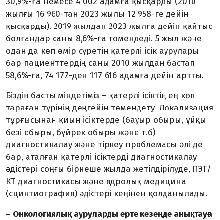
30,9%-ға немесе 4 002 адамға қысқарды (2010
жылғы 16 960-тан 2023 жылы 12 958-ге дейін
қысқарды). 2019 жылдан 2023 жылға дейін қайтыс
болғандар саны 8,6%-ға төмендеді. 5 жыл және
одан да көп өмір сүретін қатерлі ісік аурулары
бар па­циенттердің саны 2010 жылдан бастап
58,6%-ға, 74 177-ден 117 616 адамға дейін артты.
Біздің басты міндетіміз – қатерлі ісіктің ең көп
тараған түрінің деңгейін төмендету. Локализация
тұр­ғысынан қиын ісіктерде (бауыр обыры, ұйқы
безі обыры, бүйрек обыры және т.б)
диагностикалау және тіркеу проб­лемасы әлі де
бар, аталған қатерлі ісіктерді диагностикалау
әдістері соңғы бірнеше жылда жетілдірілуде, ПЭТ/
КТ диагностикасы және ядролық медицина
(сцинтиография) әдістері кеңінен қол­данылады.
– Онкологиялық ауруларды ерте ке­зеңде анықтауға