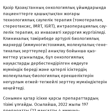
Қазір Қазақстанның онколо­гия­лық ұйымдарында
пациенттерге қашық­тықтан жоғары
технологиялық сәу­лелік терапия (томотерапия,
сте­реотаксис, IMRT, IGRT), ин­тра­операциялық сәу­
лелік терапия, аз инвазивті хирургия жүргізіледі.
Кли­никалық тәжірибеде әртүрлі био­логиялық
маркерді (имму­но­гис­то­химия, молекулалық-гене­
тикалық зерттеулер) анықтау бойынша қыз­­
меттер ұсынылады, бұл онко­ло­гия­лық
науқастарды дербестендірілген ем­деуге
мүмкіндік береді және қатерлі ісіктердің
молекулалық-биологиялық ерекше­ліктерін
неғұрлым егжей-тег­жейлі зерт­теу мүмкіндіктерін
кеңей­теді.
Сонымен қатар ісікке қарсы пре­параттардың
тізімі ұлғайды. Осылайша, 2022 жылы 197
препаратты (23 мақсатты 4 иммуно-