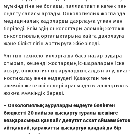
мүмкіндігіне ие бо­лады, паллиативтік көмек пен
оңалту сапасы артады. Онкологиялық жоспарда
медициналық кадрларды даярлауға үлкен мән
беріледі. Еліміздің онко­логтары әлемнің жетекші
онколо­гиялық орталықтарына қайта даярлауға
және біліктілігін арттыруға жіберіледі.
Ұлттық технологияларға да баса назар аудара
отырып, кешенді жос­пардың іс-шараларын іске
асыру, он­кологиялық арулардың алдын алу, диаг­
ностикалау және емдеудегі Қазақстан мен
әлемнің жетекші елдері арасындағы алшақтықты
жоюға мүмкіндік береді.
– Онкологиялық ауруларды емдеуге бөлінген
бюджетті 20 пайызға қысқарту туралы шешімге
көзқарасыңыз қандай? Депутат Асхат Аймағамбетов
айтқандай, қаражатты қысқартуға қандай да бір