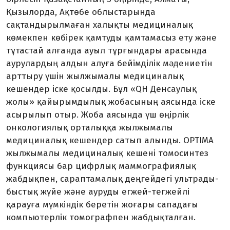
Қызылорда, Ақтөбе облыстарында
сақтандырылмаған ха­лықты медициналық
көмекпен көбі­рек қамтуды қамтамасыз ету және
тұтастай алғанда ауыл тұрғындары ара­сында
аурулардың алдын алуға бейім­ділік мәдениетін
арттыру үшін жылжымалы медициналық
кешендер іске қосылды. Бұл «QH Денсаулық
жолы» қайырым­дылық жобасының аясында іске
асы­рылып отыр. Жоба аясында үш өңірлік
онкологиялық орталыққа жылжымалы
медициналық кешендер сатып алынды. OPTIMA
жылжымалы медициналық ке­шені томосинтез
функциясы бар цифрлық маммографиялық
жабдықпен, сараптамалық деңгейдегі ультра­ды­
быс­тық жүйе және ауруды егжей-тегжейлі
қарауға мүмкіндік беретін жоғары сападағы
компьютерлік томографпен жабдықталған.