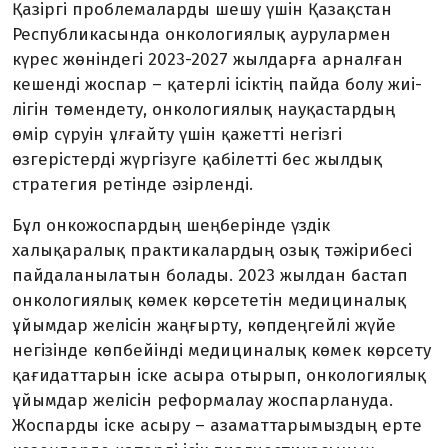
Қазіргі проблемаларды шешу үшін Қазақстан
Республикасында онколо­гиялық аурулармен
күрес жөніндегі 2023-2027 жылдарға арналған
кешенді жоспар – қатерлі ісіктің пайда болу жиі­
лігін төмендету, онкологиялық науқас­тардың
өмір сүруін ұлғайту үшін қажетті негізгі
өзгерістерді жүргізуге қабілетті бес жылдық
стратегия ретінде әзірленді.
Бұл онкожоспардың шеңберінде үздік
халықаралық практи­ка­лар­дың озық тәжірибесі
пайдаланылатын болады. 2023 жылдан бастап
онколо­гиялық көмек көрсететін медициналық
ұйымдар желісін жаңғырту, көпдеңгейлі жүйе
негізінде көпбейінді медициналық көмек көрсету
қағидаттарын іске асыра отырып, онкологиялық
ұйымдар желісін реформалау жоспарлануда.
Жоспарды іске асыру – азаматтарымыздың ерте