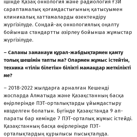
ішінде Қазақ онкология және радиология ҒЗИ
сарап­тамалық қоғамдастығының қатысуымен
клиникалық хаттамаларды өзектендіру
жүргізілуде. Сондай-ақ онкологиялық оңалту
бойынша стандартты әзірлеу бойынша жұмыстар
жүргізілуде.
– Саланы заманауи құрал-жабдық­тармен қамту
толық шешімін тапты ма? Олармен жұмыс істейтін,
техника «тілін білетін» білікті мамандар жеткілікті
ме?
– 2018-2022 жылдарға арналған Кешенді
жоспарда Алматыда және Қазақстанның басқа
өңірлерінде ПЭТ-орталықтарды ұйымдастыру
көзделген болатын. Бүгінде Қазақстанда 9 ап­­­
параты бар кемінде 7 ПЭТ-орталық жұмыс істейді.
Қазақстанның басқа өңірлерінде ПЭТ-
орталықтардың құрылысы пысықталуда.