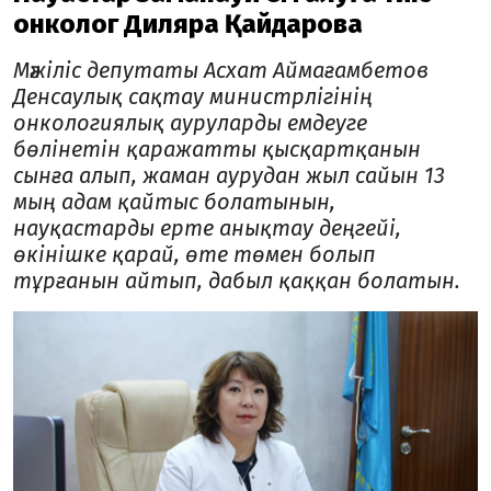
онколог Диляра Қайдарова
Мәжіліс депутаты Асхат Аймағамбетов
Денсаулық сақтау министрлігінің
онкологиялық ауруларды емдеуге
бөлінетін қаражатты қысқартқанын
сынға алып, жаман аурудан жыл сайын 13
мың адам қайтыс болатынын,
науқастарды ерте анықтау деңгейі,
өкінішке қарай, өте төмен болып
тұрғанын айтып, дабыл қаққан болатын.