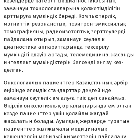
кезеңдерде қатерлі ісік диагнос­тика­сының
заманауи технологияларына қолжетімділігін
арттыруға мүмкіндік береді. Компьютерлік,
магниттік-резонанстық, позитрон-эмиссиялық
томографияны, радиоизотоптық зерт­теулерді
пайдалана отырып, заманауи сәулелік
диагностика аппарат­тарында тексерілу
мүмкіндігі едәуір артады, телемедицина, жасанды
интеллект мүмкіндіктерін белсенді енгізу көз­
делген.
Онкологиялық пациенттер Қазақ­станның әрбір
өңірінде әлемдік стан­дарттар деңгейінде
заманауи сәулелік ем алуға тиіс деп санаймыз.
Өңірлік онко­логиялық орталықтарында ем алған
кез­­де пациенттер үшін қолайлы жағдай
жасалатын болады. Ауылдық жерлерде тұратын
пациенттер жылжымалы меди­циналық
кешендердің мобильді қыз­меттерін пайдалану