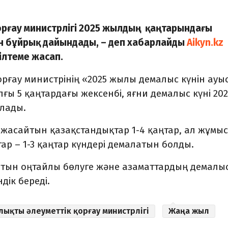
қорғау министрлігі 2025 жылдың қаңтарындағы
ін бұйрық дайындады, – деп хабарлайды
Aikyn.kz
ілтеме жасап.
орғау министрінің «2025 жылы демалыс күнін ауы
ғы 5 қаңтардағы жексенбі, яғни демалыс күні 202
ылады.
жасайтын қазақстандықтар 1-4 қаңтар, ал жұмыс
ар – 1-3 қаңтар күндері демалатын болды.
ытын оңтайлы бөлуге және азаматтардың демалы
дік береді.
лықты әлеуметтік қорғау министрлігі
Жаңа жыл