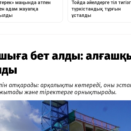
сшыға бет алды: алғашқ
лды
ін атқарады: арқалықты көтереді, оны эста
жытады және тіректерге орнықтырады.