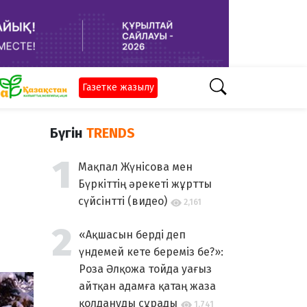
Газетке жазылу
Бүгін
TRENDS
Мақпал Жүнісова мен
Бүркіттің әрекеті жұртты
сүйсінтті (видео)
2,161
«Ақшасын берді деп
үндемей кете береміз бе?»:
Роза Әлқожа тойда уағыз
айтқан адамға қатаң жаза
қолдануды сұрады
1,741