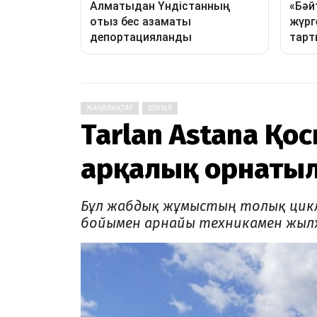
ЖАҢАЛЫҚТАР
ШҰҒЫЛ
Tarlan Astana Қо
арқалық орнаты
Бұл жабдық жұмыстың толық цикл
бойымен арнайы техникамен жыл