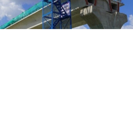
баспасөз қызметінен алынды