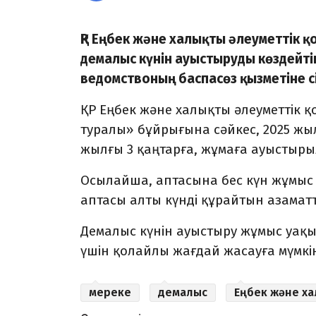
ҚР Еңбек және халықты әлеуметтік 
демалыс күнін ауыстыруды көздейт
ведомствоның баспасөз қызметіне с
ҚР Еңбек және халықты әлеуметтік қ
туралы» бұйрығына сәйкес, 2025 жыл
жылғы 3 қаңтарға, жұмаға ауыстыр
Осылайша, аптасына бес күн жұмыс 
аптасы алты күнді құрайтын азаматт
Демалыс күнін ауыстыру жұмыс уақ
үшін қолайлы жағдай жасауға мүмкін
мереке
демалыс
Еңбек және ха