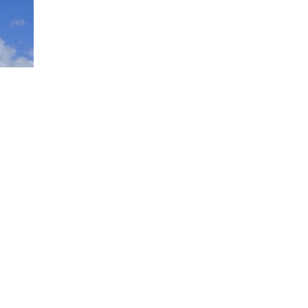
92
оқылды