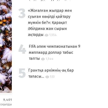
«Жоғалған жылдар мен
суыған көңілді қайтару
мүмкін бе?»: Қарақат
Әбілдина жан сырын
ақтарды
1,554
FIFA әлем чемпионатынан 9
миллиард доллар табыс
тапты
1,544
Грантқа әркімнің-ақ бар
таласы...
533
9,401
оқылды