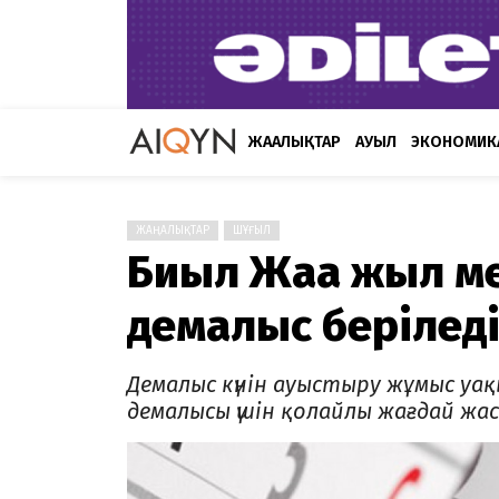
ЖАҢАЛЫҚТАР
АУЫЛ
ЭКОНОМИК
ЖАҢАЛЫҚТАР
ШҰҒЫЛ
Биыл Жаңа жыл м
демалыс берілед
Демалыс күнін ауыстыру жұмыс у
демалысы үшін қолайлы жағдай жаса