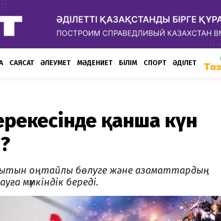
А
САЯСАТ
ӘЛЕУМЕТ
МӘДЕНИЕТ
БІЛІМ
СПОРТ
ӘДІЛЕТ
ерекесінде қанша күн
і?
ақытын оңтайлы бөлуге және азаматтардың
уға мүмкіндік береді.