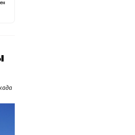
ы
када