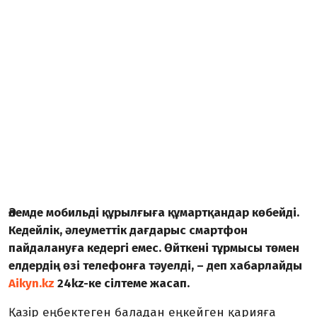
Әлемде мобильді құрылғыға құмартқандар көбейді.
Кедейлік, әлеуметтік дағдарыс смартфон
пайдалануға кедергі емес. Өйткені тұрмысы төмен
елдердің өзі телефонға тәуелді, – деп хабарлайды
Aikyn.kz
24kz-ке сілтеме жасап.
Қазір еңбектеген баладан еңкейген қарияға