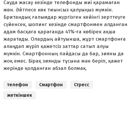
Сауда жасау кезінде телефонды жиі қарамаған
жөн. Әйтпесе көк тиынсыз қалуыңыз мүмкін.
Британдық ғалымдар жүргізген кейінгі зерттеуге
сүйенсек, шопинг кезінде смартфонмен алданған
адам басқаға қарағанда 41%-ға көбірек ақша
жаратады. Олардың айтуынша, жұрт смартфонға
алаңдап жүріп қажетсіз заттар сатып алуы
мүмкін. Смартфонның пайдасы да бар, зияны да
жоқ емес. Бірақ зиянды тұсына мән беріп, қажет
жерінде қолданған абзал болмақ.
телефон
Смартфон
Стресс
жеткіншек