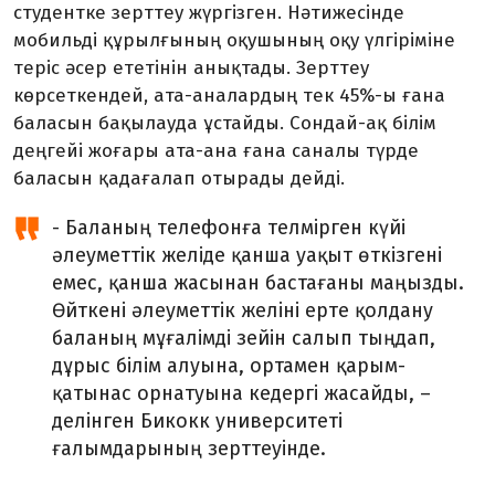
студентке зерттеу жүргізген. Нәтижесінде
мобильді құрылғының оқушының оқу үлгіріміне
теріс әсер ететінін анықтады. Зерттеу
көрсеткендей, ата-аналардың тек 45%-ы ғана
баласын бақылауда ұстайды. Сондай-ақ білім
деңгейі жоғары ата-ана ғана саналы түрде
баласын қадағалап отырады дейді.
- Баланың телефонға телмірген күйі
әлеуметтік желіде қанша уақыт өткізгені
емес, қанша жасынан бастағаны маңызды.
Өйткені әлеуметтік желіні ерте қолдану
баланың мұғалімді зейін салып тыңдап,
дұрыс білім алуына, ортамен қарым-
қатынас орнатуына кедергі жасайды, –
делінген Бикокк университеті
ғалымдарының зерттеуінде.