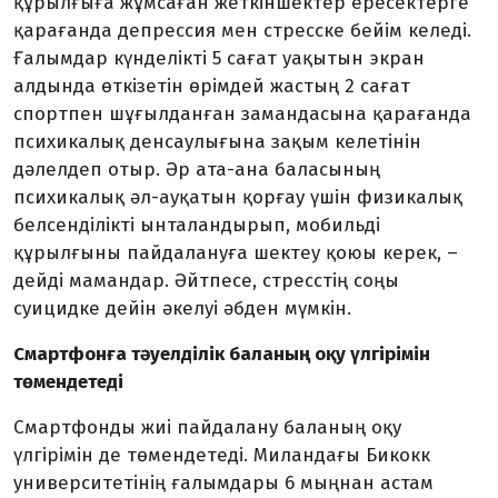
құрылғыға жұмсаған жеткіншектер ересектерге
қарағанда депрессия мен стресске бейім келеді.
Ғалымдар күнделікті 5 сағат уақытын экран
алдында өткізетін өрімдей жастың 2 сағат
спортпен шұғылданған замандасына қарағанда
психикалық денсаулығына зақым келетінін
дәлелдеп отыр. Әр ата-ана баласының
психикалық әл-ауқатын қорғау үшін физикалық
белсенділікті ынталандырып, мобильді
құрылғыны пайдалануға шектеу қоюы керек, –
дейді мамандар. Әйтпесе, стресстің соңы
суицидке дейін әкелуі әбден мүмкін.
Смартфонға тәуелділік баланың оқу үлгірімін
төмендетеді
Смартфонды жиі пайдалану баланың оқу
үлгірімін де төмендетеді. Миландағы Бикокк
университетінің ғалымдары 6 мыңнан астам