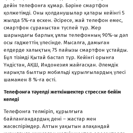
дейін телефонға құмар. Бәріне смартфон
қолжетімді. Оны қолданушылар қатары кейінгі 5
жылда 5%-ға өскен. Әсіресе, жай телефон емес,
смартфон сұраныстан түспей тұр. Жер
шарындағы барлық ұялы телефонның 90%-ы дәл
осы гаджеттің үлесінде. Мысалға, дамыған
елдерде халықтың 75 пайызы смартфон ұстайды.
Бұл тізімді Қытай бастап тұр. Кейінгі орынға
Үндістан, АҚШ, Индонезия жайғасқан. Әлемдік
нарықта былтыр мобильді құрылғылардың үлесі
шамамен 8 %-ға өсті.
Телефонға тәуелді жеткіншектер стресске бейім
келеді
Телефонға телміріп, құрылғыға
байланғандардың дені – жастар мен
жасөспірімдер. Алтын уақытын алақандай