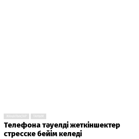
ЖАҢАЛЫҚТАР
ТАНЫМ
Телефонға тәуелді жеткіншектер
стресске бейім келеді