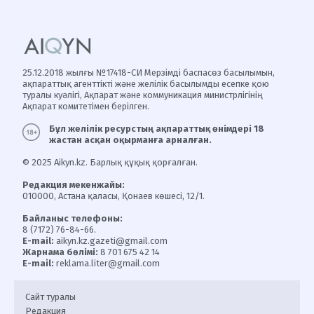
25.12.2018 жылғы №17418-СИ Мерзімді баспасөз басылымын,
ақпараттық агенттікті және желілік басылымды есепке қою
туралы куәлігі, Ақпарат және коммуникация министрлігінің
Ақпарат комитетімен берілген.
Бұл желілік ресурстың ақпараттық өнімдері 18
жастан асқан оқырманға арналған.
© 2025 Aikyn.kz. Барлық құқық қорғалған.
Редакция мекенжайы:
010000, Астана қаласы, Қонаев көшесі, 12/1.
Байланыс телефоны:
8 (7172) 76-84-66.
E-mail:
aikyn.kz.gazeti@gmail.com
Жарнама бөлімі:
8 701 675 42 14
E-mail:
reklama.liter@gmail.com
Сайт туралы
Редакция