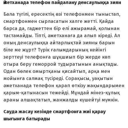
Әжетханада телефон пайдалану денсаулыққа зиян
Бала түгілі, ересектің өзі телефонмен тыныстап,
смартфонмен сырласатын халге жетті. Қайда
барса да, гаджеттен бір елі ажырамай, қолынан
тастамайды. Тіпті, әжетханаға да алып кіреді. Ал
оның денсаулыққа айтарлықтай зияны барын
біле ме жұрт? Түрік ғалымдарының кейінгі
зерттеуі телефонға шұқшиып бір жерде көп
отыра беру геморрой тудыратынын анықтады.
Одан бөлек омыртқаны қисайтып, арқа мен
мойынға салмақ түсіреді. Сорақысы, уақытын
әжетханада телефон қарап өткізу жақындарымен
қарым-қатынасын тежейді. Мұндай мінез-құлық
араны алшақтатып, жанжалды күшейтуі мүмкін.
Сауда жасау кезінде смартфонға жиі қарау
шығынға батырады