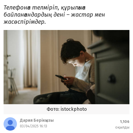
Телефонға телміріп, құрылғыға
байланғандардың дені – жастар мен
жасөспірімдер.
Фото: istockphoto
Дария Берікқызы
1,106
03/04/2025 16:13
оқылды