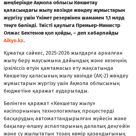
шеңберінде Ақмола облысы Көкшетау
қаласындағы жылу көзінде жөндеу жұмыстарын
жүргізу үшін Үкімет резервінен шамамен 1,1 млрд
теңге бөлінді. Тиісті қаулыға Премьер-Министр
Олжас Бектенов қол қойды, – деп хабарлайды
Aikyn.kz
.
Құжатқа сәйкес, 2025-2026 жылдарға арналған
жылу беру маусымына дайындық және кезеңнің
іркіліссіз өтуін қамтамасыз ету мақсатында
Көкшетау қаласының жылу көзінде (АҚ-2) жөндеу
жұмыстарын жүргізу үшін Ақмола облысының
бюджетіне қаражат аударылады.
Бөлінген қаражат «Көкшетау жылу»
кәсіпорнының технологиялық процестерді
басқарудың автоматтандырылған жүйесін және
бақылау-өлшеу аспаптарының далалық деңгейін
және су жылытатын тозаң көмір қазандығының