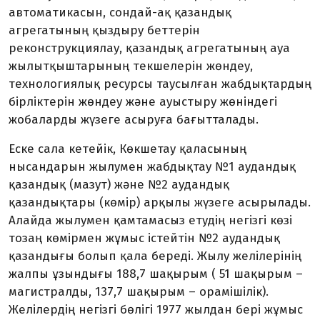
автоматикасын, сондай-ақ қазандық
агрегатының қыздыру беттерін
реконструкциялау, қазандық агрегатының ауа
жылытқыштарының текшелерін жөндеу,
технологиялық ресурсы таусылған жабдықтардың
бірліктерін жөндеу және ауыстыру жөніндегі
жобаларды жүзеге асыруға бағытталады.
Еске сала кетейік, Көкшетау қаласының
нысандарын жылумен жабдықтау №1 аудандық
қазандық (мазут) және №2 аудандық
қазандықтары (көмір) арқылы жүзеге асырылады.
Алайда жылумен қамтамасыз етудің негізгі көзі
тозаң көмірмен жұмыс істейтін №2 аудандық
қазандығы болып қала береді. Жылу желілерінің
жалпы ұзындығы 188,7 шақырым ( 51 шақырым –
магистралды, 137,7 шақырым – орамішілік).
Желілердің негізгі бөлігі 1977 жылдан бері жұмыс