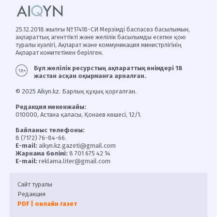
25.12.2018 жылғы №17418-СИ Мерзімді баспасөз басылымын,
ақпараттық агенттікті және желілік басылымды есепке қою
туралы куәлігі, Ақпарат және коммуникация министрлігінің
Ақпарат комитетімен берілген.
Бұл желілік ресурстың ақпараттық өнімдері 18
жастан асқан оқырманға арналған.
© 2025 Aikyn.kz. Барлық құқық қорғалған.
Редакция мекенжайы:
010000, Астана қаласы, Қонаев көшесі, 12/1.
Байланыс телефоны:
8 (7172) 76-84-66.
E-mail:
aikyn.kz.gazeti@gmail.com
Жарнама бөлімі:
8 701 675 42 14
E-mail:
reklama.liter@gmail.com
Сайт туралы
Редакция
PDF | онлайн газет