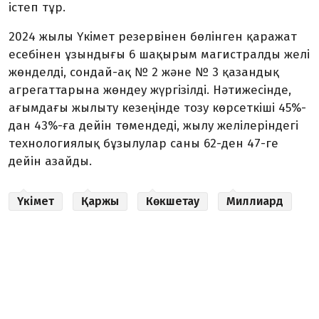
істеп тұр.
2024 жылы Үкімет резервінен бөлінген қаражат
есебінен ұзындығы 6 шақырым магистралды желі
жөнделді, сондай-ақ № 2 және № 3 қазандық
агрегаттарына жөндеу жүргізілді. Нәтижесінде,
ағымдағы жылыту кезеңінде тозу көрсеткіші 45%-
дан 43%-ға дейін төмендеді, жылу желілеріндегі
технологиялық бұзылулар саны 62-ден 47-ге
дейін азайды.
Үкімет
Қаржы
Көкшетау
Миллиард