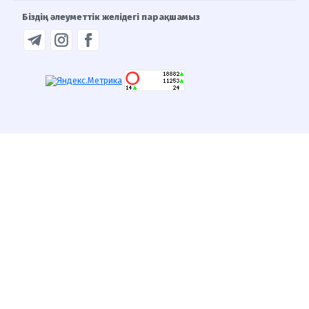
Біздің әлеуметтік желідегі парақшамыз