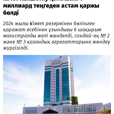
миллиард теңгеден астам қаржы
бөлді
2024 жылы Үкімет резервінен бөлінген
қаражат есебінен ұзындығы 6 шақырым
магистралды желі жөнделді, сондай-ақ № 2
және № 3 қазандық агрегаттарына жөндеу
жүргізілді.