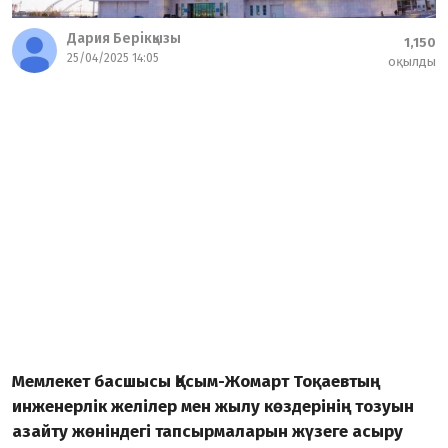
Дария Берікқызы
1,150
25/04/2025 14:05
оқылды
Мемлекет басшысы Қасым-Жомарт Тоқаевтың
инженерлік желілер мен жылу көздерінің тозуын
азайту жөніндегі тапсырмаларын жүзеге асыру