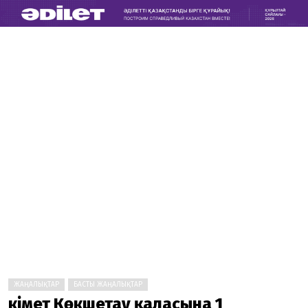
ЖАҢАЛЫҚТАР
БАСТЫ ЖАҢАЛЫҚТАР
Үкімет Көкшетау қаласына 1