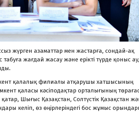
сыз жүрген азаматтар мен жастарға, сондай-ақ
с табуға жағдай жасау және ерікті түрде қоныс а
лды.
кент қалалық филиалы атқарушы хатшысының
кент қаласы кәсіподақтар орталығының төраға
қатар, Шығыс Қазақстан, Солтүстік Қазақстан жә
ары келіп, өз өңірлеріндегі бос жұмыс орында