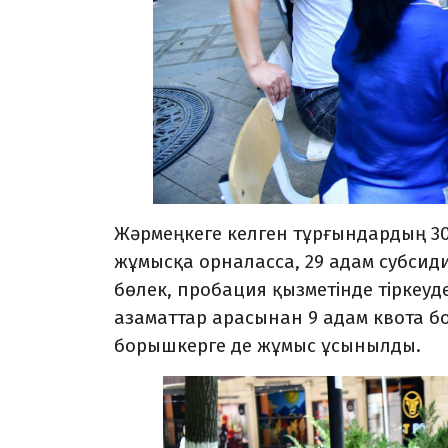
Жәрмеңкеге келген тұрғындардың 300
жұмысқа орналасса, 29 адам субси
бөлек, пробация қызметінде тіркеуде
азаматтар арасынан 9 адам квота б
борышкерге де жұмыс ұсынылды.