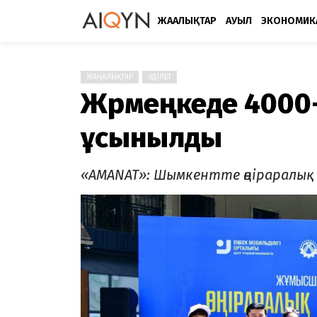
ЖАҢАЛЫҚТАР
АУЫЛ
ЭКОНОМИК
ЖАҢАЛЫҚТАР
ӘДІЛЕТ
Жәрмеңкеде 4000
ұсынылды
«AMANAT»: Шымкентте өңіраралық 