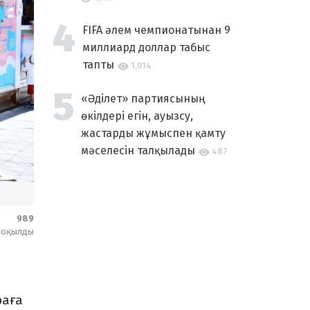
FIFA әлем чемпионатынан 9
миллиард доллар табыс
тапты
1,014
«Әділет» партиясының
өкілдері егін, ауызсу,
жастарды жұмыспен қамту
мәселесін талқылады
487
989
оқылды
раға