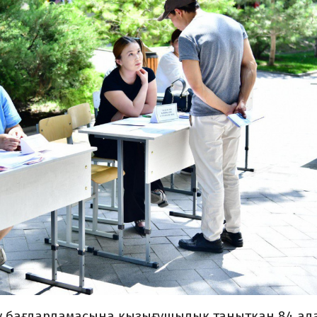
дару бағдарламасына қызығушылық танытқан 84 ад