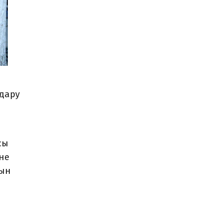
удару
сы
не
рын