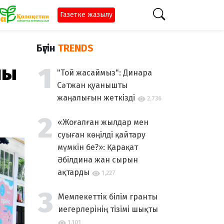
Газетке жазылу
Бүгін
TRENDS
ны
"Той жасаймыз": Динара
Сәтжан қуанышты
жаңалығын жеткізді
2,736
«Жоғалған жылдар мен
суыған көңілді қайтару
мүмкін бе?»: Қарақат
Әбілдина жан сырын
ақтарды
1,227
Мемлекеттік білім гранты
иегерлерінің тізімі шықты
1,101