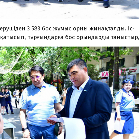
ерушіден 3 583 бос жұмыс орны жинақталды. Іс-
 қатысып, тұрғындарға бос орындарды таныстыр