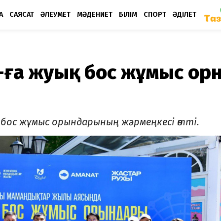
А
САЯСАТ
ӘЛЕУМЕТ
МӘДЕНИЕТ
БІЛІМ
СПОРТ
ӘДІЛЕТ
-ға жуық бос жұмыс ор
бос жұмыс орындарының жәрмеңкесі өтті.