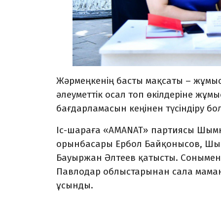
Жәрмеңкенің басты мақсаты – жұмыс
әлеуметтік осал топ өкілдеріне жұмы
бағдарламасын кеңінен түсіндіру бо
Іс-шараға «AMANAT» партиясы Шым
орынбасары Ербол Байқонысов, Шым
Бауыржан Әлтеев қатысты. Сонымен 
Павлодар облыстарынан сала маманд
ұсынды.