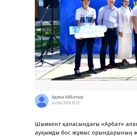
Адина Айбатыр
24/06/2025 12:27
Шымкент қаласындағы «Арбат» ал
ауқымды бос жұмыс орындарының жә