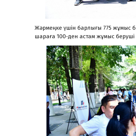
Жәрмеңке үшін барлығы 775 жұмыс б
шараға 100-ден астам жұмыс беруші