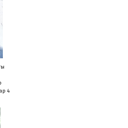
ты
р
ар 4