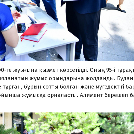
-ге жуығына қызмет көрсетілді. Оның 95-і тұрақ
дияланатын жұмыс орындарына жолданды. Бұдан
 тұрған, бұрын сотты болған және мүгедектігі ба
ойынша жұмысқа орналасты. Алимент берешегі б