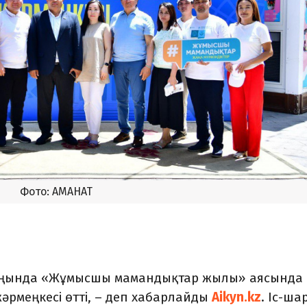
Фото: АМАНАТ
аңында «Жұмысшы мамандықтар жылы» аясында
рмеңкесі өтті, – деп хабарлайды
Aikyn.kz
. Іс-ша