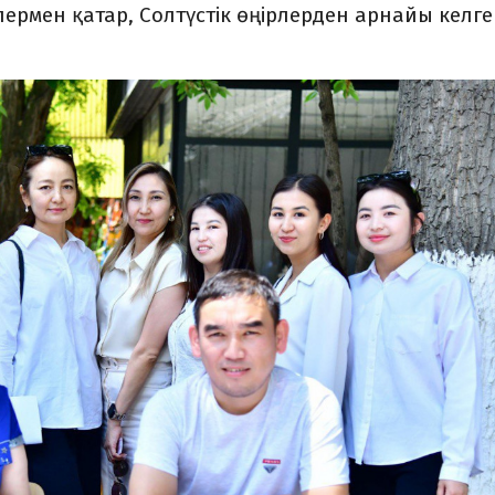
ермен қатар, Солтүстік өңірлерден арнайы келг