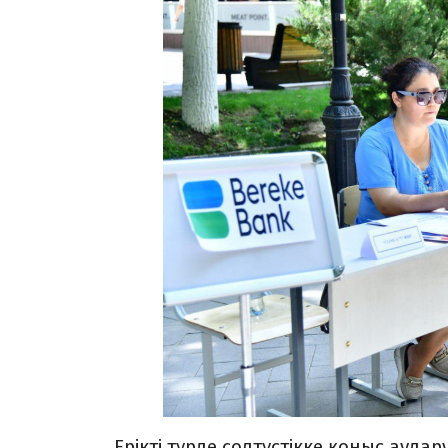
Ерікті түрде солтүстікке қоныс ау