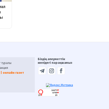
Біздің әлеуметтік
желідегі парақшамыз
т туралы
акция
 | онлайн газет