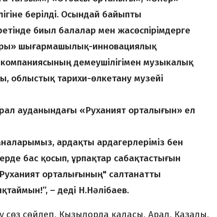
лігіне берілді. Осындай байыпты
етінде биыл балалар мен жасөспірімдерге
ары» шығармашылық-инновациялық
 компаниясының демеушілігімен музыкалық
ы, облыстық тарихи-өлкетану музейі
 Арал ауданындағы «Руханият орталығын» ел
наларымыз, ардақты ардагерлеріміз бен
ерде бас қосып, ұрпақтар сабақтастығын
Руханият орталығының" салтанатты
таймын!”, – деді Н.Нәлібаев.
 сөз сөйлеп, Қызылорда қаласы, Арал, Қазалы,