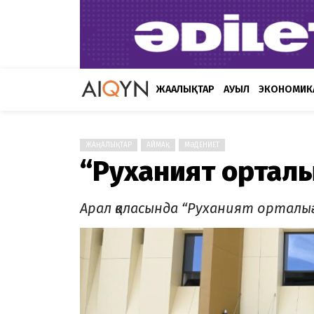
ЖАҢАЛЫҚТАР
АУЫЛ
ЭКОНОМИК
ЖАҢАЛЫҚТАР
АЙМАҚ
МӘДЕНИЕТ
“Руханият ортал
Арал қаласында “Руханият орталы