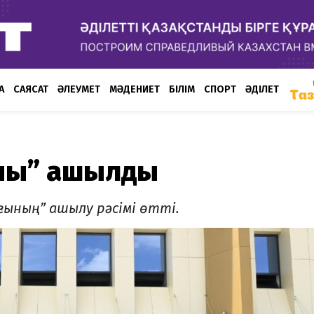
А
САЯСАТ
ӘЛЕУМЕТ
МӘДЕНИЕТ
БІЛІМ
СПОРТ
ӘДІЛЕТ
ығы” ашылды
ғының” ашылу рәсімі өтті.