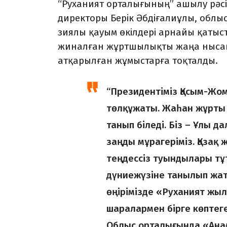
“Руханият орталығының” ашылу рәсім
директоры Берік Әбдіғалиұлы, облыс
зиялы қауым өкілдері арнайы қатыс
жиналған жұртшылықты жаңа нысан
атқарылған жұмыстарға тоқталды.
“Президентіміз Қасым-Жо
төлқұжаты. Жаһан жұрты е
танып біледі. Біз – Ұлы 
заңды мұрагеріміз. Қазақ
теңдессіз туындылары тұт
дүниежүзіне танылып жат
өңірімізде «Руханият жы
шаралармен бірге көптег
Облыс орталығында «Анағ