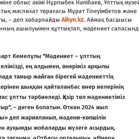
іне облыс әкімі Нұрлыбек Нәлібаев, Ұлттық музе
тық мәслихат төрағасы Мұрат Тілеуімбетов және
ты, – деп хабарлайды
Aikyn.kz
. Аймақ басшысы
ның ашылуымен құттықтап, мәдениет саласынд
март Кемелұлы "Мәдениет – ұлттың
лімізді, ең алдымен, өнеріміз арқылы
далада тамыр жайған бірегей мәдениеттің
 жерінен шыққан қайталанбас өнер иелерінің
ас ұлтты тәрбиеледі. Қазір төл мәдениетіміз
ыр", – деген болатын. Өткен 2024 жыл
лы» деп жарияланып, мәдени-көпшілік
ен ауқымды жобаларды жүзеге асырдық.
а тағзым», «Отбасы орталығы», «Өнер»