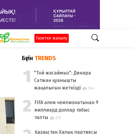
Газетке жазылу
Бүгін
TRENDS
"Той жасаймыз": Динара
Сәтжан қуанышты
жаңалығын жеткізді
564
FIFA әлем чемпионатынан 9
миллиард доллар табыс
тапты
212
Қазақстан Халық партиясы