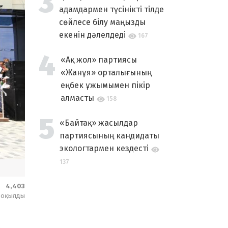
адамдармен түсінікті тілде
сөйлесе білу маңызды
екенін дәлелдеді
167
«Ақ жол» партиясы
«Жанұя» орталығының
еңбек ұжымымен пікір
алмасты
158
«Байтақ» жасылдар
партиясының кандидаты
экологтармен кездесті
137
4,403
оқылды