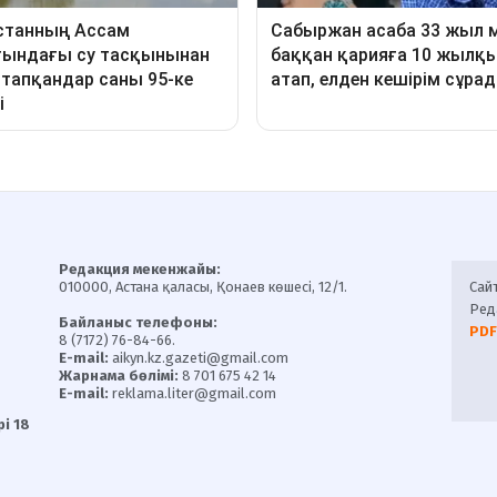
Редакция мекенжайы:
010000, Астана қаласы, Қонаев көшесі, 12/1.
Сай
Ред
Байланыс телефоны:
PDF
8 (7172) 76-84-66.
E-mail:
aikyn.kz.gazeti@gmail.com
Жарнама бөлімі:
8 701 675 42 14
E-mail:
reklama.liter@gmail.com
і 18