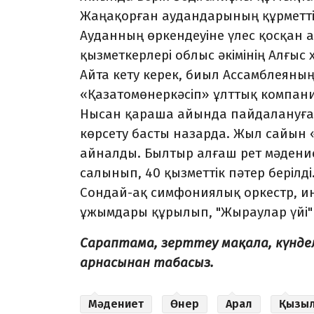
Жаңақорған аудандарының құрметті
Ауданның өркендеуіне үлес қосқан 
қызметкерлері облыс әкімінің Алғыс
Айта кету керек, биыл Ассамблеян
«Қазатомөнеркәсіп» ұлттық компан
Нысан қараша айында пайдалануға б
көрсету басты назарда. Жыл сайын 
айналды. Былтыр алғаш рет мәдение
салынып, 40 қызметтік пәтер берілді
Сондай-ақ симфониялық оркестр, ин
ұжымдары құрылып, "Жыраулар үйі
Сараптама, зерттеу мақала, күнд
арнасынан табасыз.
Мәдениет
Өнер
Арал
Қызы