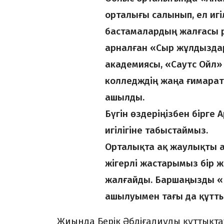
орталығы салынып, ел игі
бастамалардың жалғасы р
арналған «Сыр жұлдызд
академиясы, «Саутс Ойл»
колледждің жаңа ғимарат
ашылды.
Бүгін өздеріңізбен бірге
игілігіне табыстаймыз.
Орталықта ақ жаулықты а
жігерлі жастарымыз бір ж
жалғайды. Баршаңызды «
ашылуымен тағы да құттық
Жиында Берік Әбдіғалиұлы құттықтау