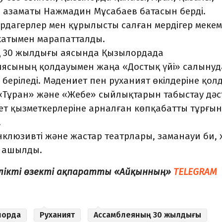
 азаматы Нажмадин Мұсабаев батасын берді.
ардагерлер мен құрылысты салған мердігер меке
 хатымен марапатталды.
ың 30 жылдығы аясында Қызылордада
иясының қолдауымен жаңа «Достық үйі» салынуд
еріледі. Мәдениет пен руханият өкілдеріне қол
«Тұран» және «Жебе» сыйлықтарын табыстау дәс
т қызметкерлеріне арналған көпқабатты тұрғын
.
клюзивті және жастар театрлары, заманауи би, 
" ашылды.
елікті өзекті ақпаратты «Айқынның»
TELEGRAM
лорда
Руханият
Ассамблеяның 30 жылдығы