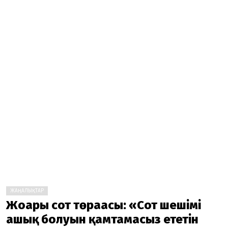
ЖАҢАЛЫҚТАР
Жоғарғы сот төрағасы: «Сот шешімі
ашық болуын қамтамасыз ететін