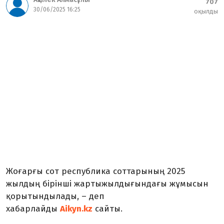
707
30/06/2025 16:25
оқылды
Жоғарғы сот республика соттарының 2025
жылдың бірінші жартыжылдығындағы жұмысын
қорытындылады,
– деп
хабарлайды
Aikyn.kz
сайты.