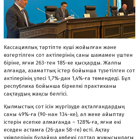
Кассациялық тәртіпте күші жойылған және
өзгертілген сот актілерінің саны шамамен үштен
біріне, яғни 263-тен 185-ке қысқарды. Жалпы
алғанда, азаматтық істер бойынша түзетілген сот
актілерінің үлесі 1,7%-дан 1,4%-ға төмендеді. Бұл
республика бойынша біркелкі практиканы
сақтаудың жақсы белгісі.
Қылмыстық сот ісін жүргізуде ақталғандардың
саны 49%-ға (90-нан 134-ке), ал жеке айыптау
істерін есепке алмағанда – 128%-ға, яғни екі
еседен астамға (26-дан 58-ге) өсті. Ақтау
үкімдерінің бұлайша көбеюі соттар жұмысындағы