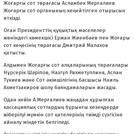
Жоғарғы сот төрағасы Асламбек Мерғалиев
Жоғарғы сот органының кеңейтілген отырысын
өткізді.
Оған Президенттің құқықтық мәселелер
жөніндегі көмекшісі Ержан Жиенбаев пен Жоғары
сот кеңесінің төрағасы Дмитрий Малахов
қатысты.
Алдымен Жоғарғы сот алқаларының төрағалары
Нұрсерік Шәріпов, Назгүл Рахметуллина, Аслан
Түкиев және Сот әкімшілігінің басшысы Наиль
Ахметзакиров шолу баяндамаларын жасады.
Одан кейін А.Мерғалиев жаңадан құрылған
кассациялық соттардың бұрынғы кезеңдерде
жіберілуі мүмкін сот қателерінің тиімді сүзгісіне
айналу міндетін белгіледі.