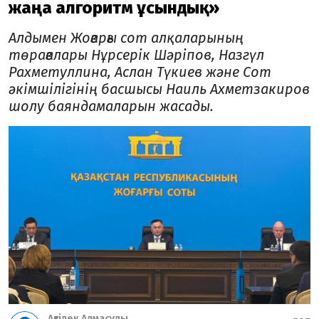
жаңа алгоритм ұсындық»
Алдымен Жоғарғы сот алқаларының
төрағалары Нұрсерік Шәріпов, Назгүл
Рахметуллина, Аслан Түкиев және Сот
әкімшілігінің басшысы Наиль Ахметзакиров
шолу баяндамаларын жасады.
Ақтілек Алмасұлы