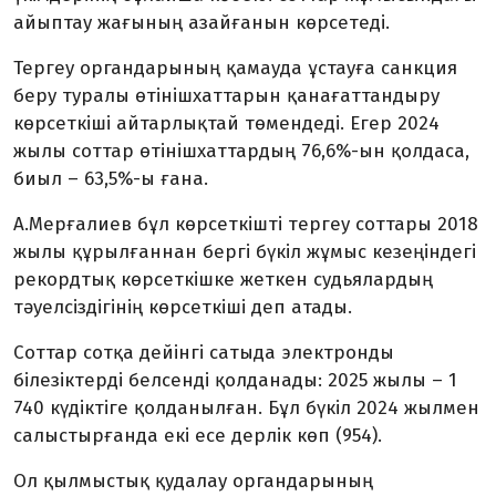
айыптау жағының азайғанын көрсетеді.
Тергеу органдарының қамауда ұстауға санкция
беру туралы өтінішхаттарын қанағаттандыру
көрсеткіші айтарлықтай төмендеді. Егер 2024
жылы соттар өтінішхаттардың 76,6%-ын қолдаса,
биыл – 63,5%-ы ғана.
А.Мерғалиев бұл көрсеткішті тергеу соттары 2018
жылы құрылғаннан бергі бүкіл жұмыс кезеңіндегі
рекордтық көрсеткішке жеткен судьялардың
тәуелсіздігінің көрсеткіші деп атады.
Соттар сотқа дейінгі сатыда электронды
білезіктерді белсенді қолданады: 2025 жылы – 1
740 күдіктіге қолданылған. Бұл бүкіл 2024 жылмен
салыстырғанда екі есе дерлік көп (954).
Ол қылмыстық қудалау органдарының