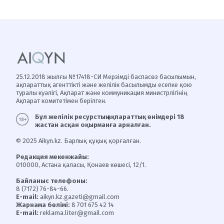
25.12.2018 жылғы №17418-СИ Мерзімді баспасөз басылымын,
ақпараттық агенттікті және желілік басылымды есепке қою
туралы куәлігі, Ақпарат және коммуникация министрлігінің
Ақпарат комитетімен берілген.
Бұл желілік ресурстың ақпараттық өнімдері 18
жастан асқан оқырманға арналған.
© 2025 Aikyn.kz. Барлық құқық қорғалған.
Редакция мекенжайы:
010000, Астана қаласы, Қонаев көшесі, 12/1.
Байланыс телефоны:
8 (7172) 76-84-66.
E-mail:
aikyn.kz.gazeti@gmail.com
Жарнама бөлімі:
8 701 675 42 14
E-mail:
reklama.liter@gmail.com