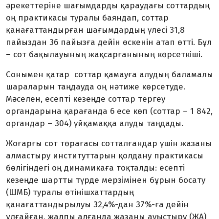
әрекеттеріне шағымдарды қараудағы соттардың
оң практикасы туралы баяндап, соттар
қанағаттандырған шағымдардың үлесі 31,8
пайыздан 36 пайызға дейін өскенін атап өтті. Бұл
– сот бақылауының жақсарғанының көрсеткіші.
Сонымен қатар соттар қамауға алудың баламалы
шараларын таңдауда оң нәтиже көрсетуде.
Мәселен, есепті кезеңде соттар тергеу
органдарына қарағанда 6 есе көп (соттар – 1 842,
органдар – 304) үйқамаққа алуды таңдады.
Жоғарғы сот төрағасы сотталғандар үшін жазаны
алмастыру институттарын қолдану практикасы
бөлігіндегі оң динамикаға тоқталды: есепті
кезеңде шартты түрде мерзімінен бұрын босату
(ШМБ) туралы өтінішхаттардың
қанағаттандырылуы 32,4%-дан 37%-ға дейін
ұлғайған, жалпы алғанда жазаны ауыстыру (ЖА)