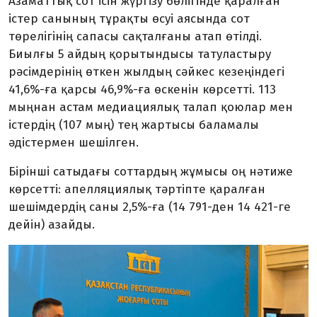
Азаматтық сот ісін жүргізу бөлігінде қаралған
істер санының тұрақты өсуі аясында сот
төрелігінің сапасы сақталғаны атап өтілді.
Биылғы 5 айдың қорытындысы татуластыру
рәсімдерінің өткен жылдың сәйкес кезеңіндегі
41,6%-ға қарсы 46,9%-ға өскенін көрсетті. 113
мыңнан астам медиациялық талап қоюлар мен
істердің (107 мың) тең жартысы баламалы
әдістермен шешілген.
Бірінші сатыдағы соттардың жұмысы оң нәтиже
көрсетті: апелляциялық тәртіпте қаралған
шешімдердің саны 2,5%-ға (14 791-ден 14 421-ге
дейін) азайды.