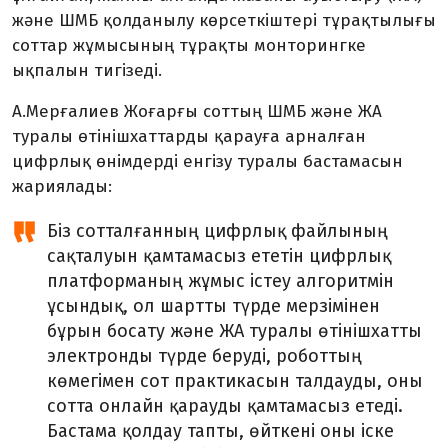
және ШМБ қолданылу көрсеткіштері тұрақтылығы
соттар жұмысының тұрақты монторингке
ықпалын тигізеді.
А.Мерғалиев Жоғарғы соттың ШМБ және ЖА
туралы өтінішхаттарды қарауға арналған
цифрлық өнімдерді енгізу туралы бастамасын
жариялады:
Біз сотталғанның цифрлық файлының
сақталуын қамтамасыз ететін цифрлық
платформаның жұмыс істеу алгоритмін
ұсындық, ол шартты түрде мерзімінен
бұрын босату және ЖА туралы өтінішхатты
электронды түрде беруді, роботтың
көмегімен сот практикасын талдауды, оны
сотта онлайн қарауды қамтамасыз етеді.
Бастама қолдау тапты, өйткені оны іске