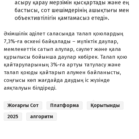
асыру қарау мерзімін қысқартады және ең
бастысы, сот шешімдерінің ашықтығы мен
объективтілігін қамтамасыз етеді».
Әкімшілік әділет саласында талап қоюлардың
7,3%-ға өскені байқалады – мүліктік даулар,
мемлекеттік сатып алулар, сәулет және қала
құрылысы бойынша даулар көбірек. Талап қою
қайтаруларының 3%-ға артуы татуласу және
талап қоюды қайтарып алумен байланысты,
соңғысы көп жағдайда даудың іс жүзінде
аяқталуын білдіреді.
Жоғарғы Сот
Платформа
Қорытынды
2025
алгоритм