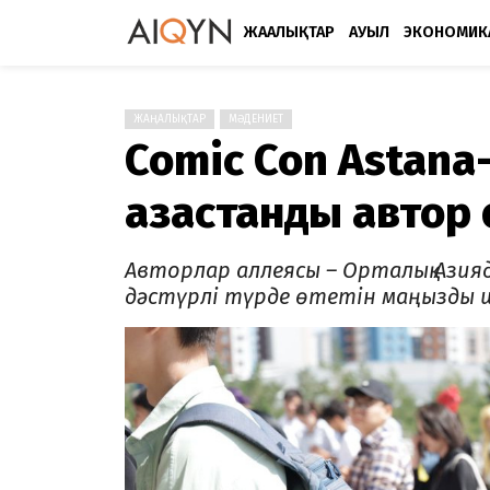
ЖАҢАЛЫҚТАР
АУЫЛ
ЭКОНОМИК
ЖАҢАЛЫҚТАР
МӘДЕНИЕТ
Comic Con Astana-
қазақстандық авт
Авторлар аллеясы – Орталық Азияд
дәстүрлі түрде өтетін маңызды