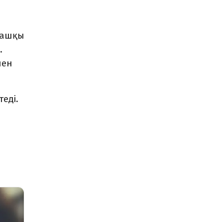
ғашқы
.
пен
еді.