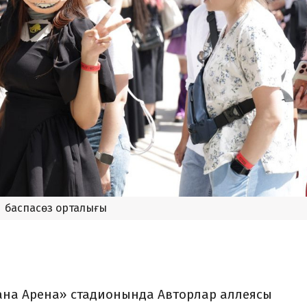
баспасөз орталығы
тана Арена» стадионында Авторлар аллеясы