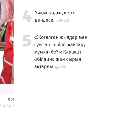
Ұйқысыздық дерті
дендесе...
232
«Жоғалған жылдар мен
суыған көңілді қайтару
мүмкін бе?»: Қарақат
Әбілдина жан сырын
ақтарды
200
851
оқылды