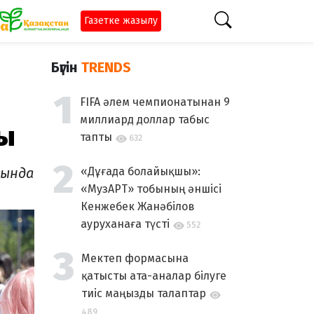
Газетке жазылу
Бүгін
TRENDS
FIFA әлем чемпионатынан 9
миллиард доллар табыс
ды
тапты
632
сында
«Дұғада болайықшы»:
«МузАРТ» тобының әншісі
Кенжебек Жанәбілов
ауруханаға түсті
552
Мектеп формасына
қатысты ата-аналар білуге
тиіс маңызды талаптар
489