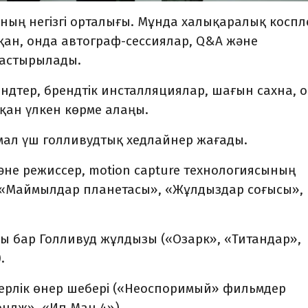
ның негізгі орталығы. Мұнда халықаралық коспл
сқан, онда автограф-сессиялар, Q&A және
дастырылады.
ендтер, брендтік инсталляциялар, шағын сахна, 
қан үлкен көрме алаңы.
ал үш голливудтық хедлайнер жағады.
әне режиссер, motion capture технологиясының
, «Маймылдар планетасы», «Жұлдыздар соғысы»,
ы бар Голливуд жұлдызы («Озарк», «Титандар»,
.
герлік өнер шебері («Неоспоримый» фильмдер
эндж», «Ип Ман 4»).