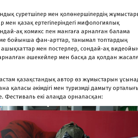
андық суретшілер мен қолөнершілердің жұмыста
р мен қазақ ертегілеріндегі мифологиялық
ндай-ақ комикс пен мангаға арналған балама
име бойынша фан-арттар, танымал топтардың
, ашықхаттар мен постерлер, сондай-ақ видеойы
 арналған әшекейлер мен басқа да қолдан жасал
астам қазақстандық автор өз жұмыстарын ұсына
тана қаласы әкімдігі мен туризмді дамыту орталы
е. Фестиваль екі алаңда орналасқан: