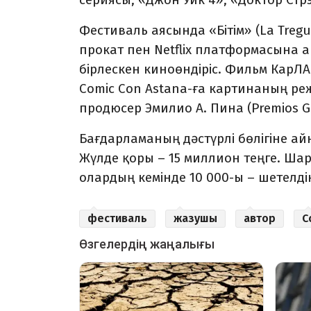
Фестиваль аясында «Бітім» (La Tregu
прокат пен Netflix платформасына
бірлескен киноөндіріс. Фильм КарЛ
Comic Con Astana-ға картинаның ре
продюсер Эмилио А. Пина (Premios G
Бағдарламаның дәстүрлі бөлігіне а
Жүлде қоры
–
15 миллион теңге. Шара
олардың кемінде 10 000-ы – шетелдік
фестиваль
жазушы
автор
C