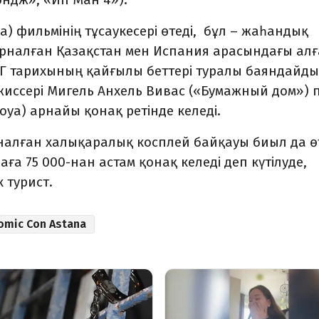
a) фильмінің тұсаукесері өтеді, бұл
–
жаһандық
 арналған Қазақстан мен Испания арасындағы ал
АГ тарихының қайғылы беттері туралы баяндайды
жиссері Мигель Анхель Вивас («Бумажный дом») 
oya) арнайы қонақ ретінде келеді.
йналған халықаралық косплей байқауы биыл да өт
ға 75 000-нан астам қонақ келеді деп күтілуде,
 турист.
omic Con Astana