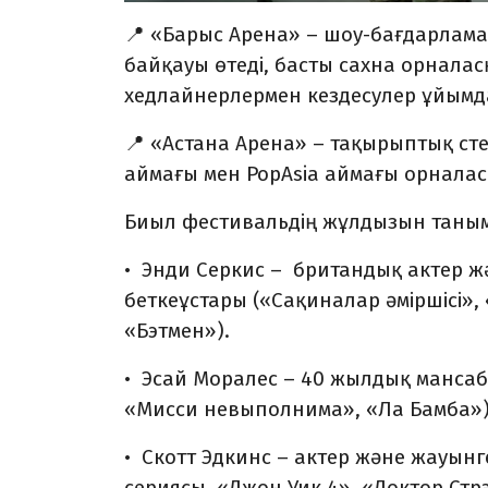
📍 «Барыс Арена» – шоу-бағдарлама
байқауы өтеді, басты сахна орнала
хедлайнерлермен кездесулер ұйым
📍 «Астана Арена» – тақырыптық ст
аймағы мен PopAsia аймағы орналас
Биыл фестивальдің жұлдызын таным
• Энди Серкис – британдық актер ж
беткеұстары («Сақиналар әміршісі»
«Бэтмен»).
• Эсай Моралес – 40 жылдық мансаб
«Мисси невыполнима», «Ла Бамба»)
• Скотт Эдкинс – актер және жауын
сериясы, «Джон Уик 4», «Доктор Стр