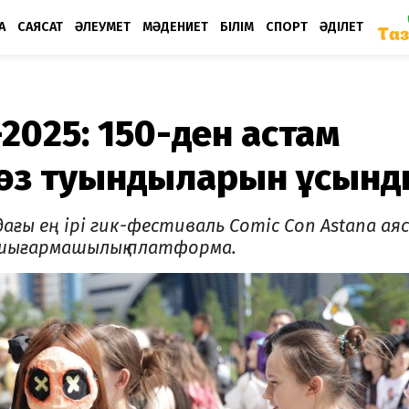
А
САЯСАТ
ӘЛЕУМЕТ
МӘДЕНИЕТ
БІЛІМ
СПОРТ
ӘДІЛЕТ
2025: 150-ден астам
ор өз туындыларын ұсын
ағы ең ірі гик-фестиваль Comic Con Astana ая
 шығармашылық платформа.