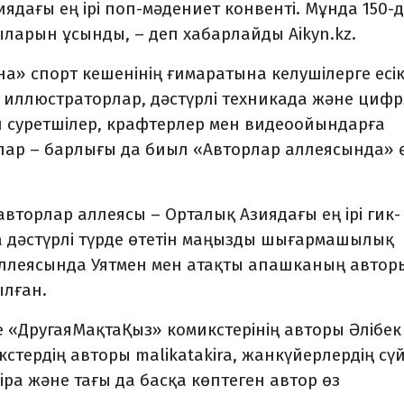
дағы ең ірі поп-мәдениет конвенті. Мұнда 150-
дыларын ұсынды,
–
деп хабарлайды Aikyn.kz.
а» спорт кешенінің ғимаратына келушілерге есі
 иллюстраторлар, дәстүрлі техникада және циф
н суретшілер, крафтерлер мен видеоойындарға
ар – барлығы да биыл «Авторлар аллеясында» 
орлар аллеясы – Орталық Азиядағы ең ірі гик-
а дәстүрлі түрде өтетін маңызды шығармашылық
аллеясында Уятмен мен атақты апашканың автор
лған.
 «ДругаяМақтаҚыз» комикстерінің авторы Әлібек
тердің авторы malikatakira, жанкүйерлердің сүйі
sipa және тағы да басқа көптеген автор өз