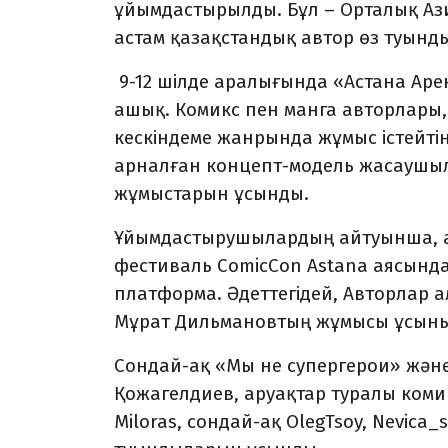
ұйымдастырылды. Бұл – Орталық Азия
астам қазақстандық автор өз туын
9-12 шілде аралығында «Астана Арен
ашық. Комикс пен манга авторлары,
кескіндеме жанрында жұмыс істейті
арналған концепт-модель жасаушыл
жұмыстарын ұсынды.
Ұйымдастырушылардың айтуынша, авт
фестиваль ComicCon Astana аясынд
платформа. Әдеттегідей, Авторлар 
Мұрат Дильмановтың жұмысы ұсыны
Сондай-ақ «Мы не супергерои» және
Қожагелдиев, аруақтар туралы комикс
Miloras, сондай-ақ OlegTsoy, Nevica_