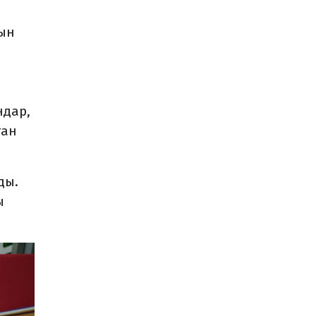
рын
ндар,
ған
ды.
ғы