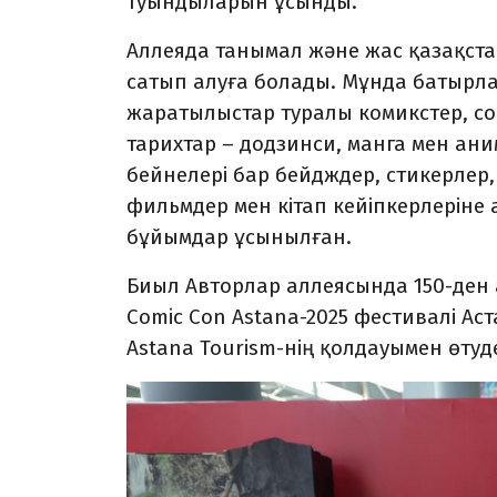
туындыларын ұсынды.
Аллеяда танымал және жас қазақст
сатып алуға болады. Мұнда батырла
жаратылыстар туралы комикстер, со
тарихтар – додзинси, манга мен ан
бейнелері бар бейдждер, стикерлер
фильмдер мен кітап кейіпкерлеріне
бұйымдар ұсынылған.
Биыл Авторлар аллеясында 150-ден 
Comic Con Astana-2025 фестивалі Ас
Astana Tourism-нің қолдауымен өтуд