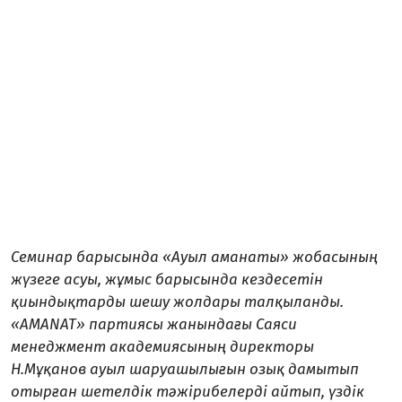
Семинар барысында «Ауыл аманаты» жобасының
жүзеге асуы, жұмыс барысында кездесетін
қиындықтарды шешу жолдары талқыланды.
«AMANAT» партиясы жанындағы Саяси
менеджмент академиясының директоры
Н.Мұқанов ауыл шаруашылығын озық дамытып
отырған шетелдік тәжірибелерді айтып, үздік