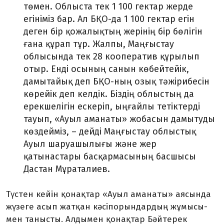
төмен. Облыста тек 1 100 гектар жерде
егініміз бар. Ал БҚО-да 1 100 гектар егін
деген бір қожа­лық­­тың жерінің бір бөлігін
ғана құрап тұр. Жалпы, Маңғыстау
облысын­да тек 28 кооператив құ­ры­лып
отыр. Енді осының санын көбей­тейік,
дамытайық деп БҚО-ның озық тәжірибесін
көрейік деп кел­дік. Біздің облыстың да
ерек­ше­лігін ескеріп, ыңғайлы тетік­тер­ді
тауып, «Ауыл аманаты» жоба­сын дамытуды
көздейміз, – дейді Маң­ғыс­тау облыстық
Ауыл шаруашы­лы­ғы және жер
қатынастары бас­қар­масының басшысы
Дастан Мұраталиев.
Түстен кейін қонақтар «Ауыл аманаты» аясында
жүзеге асып жатқан кәсіпорындардың жұмы­сы­
мен танысты. Алдымен қонақ­тар Бәйтерек