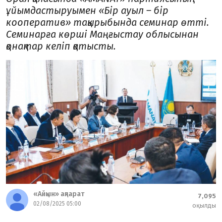
ұйымдастыруы­мен «Бір ауыл – бір
кооператив» тақырыбында семинар өтті.
Семинарға көрші Маңғыстау облысынан
қонақтар келіп қатысты.
«Айқын» ақпарат
7,095
02/08/2025 05:00
оқылды