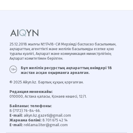
25.12.2018 жылғы №17418-СИ Мерзімді баспасөз басылымын,
ақпараттық агенттікті және желілік басылымды есепке қою
туралы куәлігі, Ақпарат және коммуникация министрлігінің
Ақпарат комитетімен берілген.
Бұл желілік ресурстың ақпараттық өнімдері 18
жастан асқан оқырманға арналған.
© 2025 Aikyn.kz. Барлық құқық қорғалған.
Редакция мекенжайы:
010000, Астана қаласы, Қонаев көшесі, 12/1.
Байланыс телефоны:
8 (7172) 76-84-66.
E-mail:
aikyn.kz.gazeti@gmail.com
Жарнама бөлімі:
8 701 675 42 14
E-mail:
reklama.liter@gmail.com