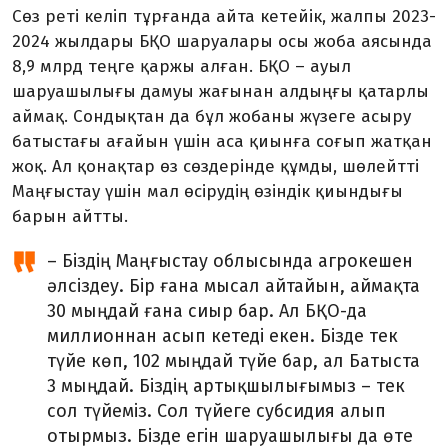
Сөз реті келіп тұрғанда айта ке­тейік, жалпы 2023-
2024 жыл­дары БҚО шаруалары осы жоба аясында
8,9 млрд теңге қаржы алған. БҚО – ауыл
шаруашылығы дамуы жағынан алдыңғы қатарлы
аймақ. Сондықтан да бұл жобаны жүзеге асыру
батыстағы ағайын үшін аса қиынға соғып жатқан
жоқ. Ал қонақтар өз сөздерінде құмды, шөлейтті
Маңғыстау үшін мал өсірудің өзіндік қиындығы
барын айтты.
– Біздің Маңғыстау облысында агрокешен
әлсіздеу. Бір ғана мысал айтайын, аймақта
30 мыңдай ғана сиыр бар. Ал БҚО-да
миллионнан асып кетеді екен. Бізде тек
түйе көп, 102 мыңдай түйе бар, ал Ба­тыста
3 мыңдай. Біздің артықшы­лығымыз – тек
сол түйеміз. Сол түйе­ге субсидия алып
отырмыз. Біз­де егін шаруашылығы да өте