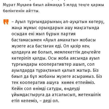
Мұрат Мұқаев биыл аймаққа 5 млрд теңге қаржы
бөлінгенін айтты.
– Ауыл тұрғындарының әл-ау­қатын көтеру,
жаңа жұмыс орын­дарын ашу мақсатында
осыдан екі жыл бұрын партия
бастамасымен «Ауыл аманаты» жобасы
жүзеге аса бастаған еді. Ол қазір кең
қолдауға ие болып, мемлекеттік деңгейге
көтері­ліп қалды. Осы жоба аясын­да ауыл
тұрғындары кооперативтер ашып, сол
ауылдарда тұрақтанып қалып жатыр. Біз
биыл да бұл жоба­ны жүзеге асырамыз. Біз
тек кооператив ашуға көмек етпейміз.
Кейін сол өнімді сатуды, өңдеуді
ұйымдастыруға да атсалысып, жетекшілік
етіп келеміз, – деді ол.