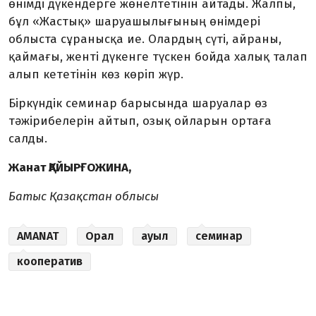
өнімді дүкендерге жөн­ел­тетінін айтады. Жалпы,
бұл «Жастық» шаруашылығының өнім­дері
облыста сұранысқа ие. Олар­дың сүті, айраны,
қаймағы, женті дүкенге түскен бойда халық талап
алып кететінін көз көріп жүр.
Біркүндік семинар барысында шаруалар өз
тәжірибелерін айтып, озық ойларын ортаға
салды.
Жанат ҚАЙЫРҒОЖИНА,
Батыс Қазақстан облысы
AMANAT
Орал
ауыл
семинар
кооператив