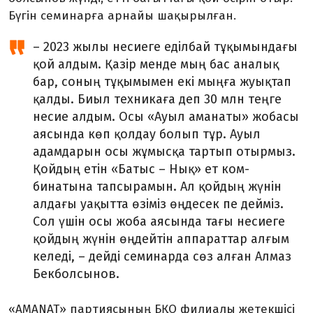
Бүгін семинарға арнайы шақырылған.
– 2023 жылы несиеге еділбай тұқымындағы
қой алдым. Қазір менде мың бас ана­лық
бар, соның тұқымымен екі мың­ға жуықтап
қалды. Биыл тех­никаға деп 30 млн теңге
несие ал­дым. Осы «Ауыл аманаты» жоба­сы
аясында көп қолдау болып тұр. Ауыл
адамдарын осы жұмысқа тар­тып отырмыз.
Қойдың етін «Батыс – Нық» ет ком­­
бинатына тап­сыра­мын. Ал қойдың жүнін
алдағы уақытта өзіміз өңде­сек пе дейміз.
Сол үшін осы жоба аясында тағы несиеге
қойдың жү­н­ін өңдейтін ап­па­рат­тар алғым
келеді, – дейді семинар­да сөз алған Алмаз
Бек­болсынов.
«AMANAT» партиясының БҚО филиалы жетекшісі