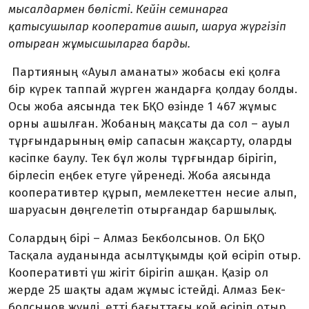
мысалдармен бөлісті. Кейін семинарға
қатысушылар кооператив ашып, шаруа жүргізіп
отырған жұмысшыларға барды.
Партияның «Ауыл аманаты» жобасы екі қолға
бір күрек таппай жүрген жандарға қолдау болды.
Осы жоба аясында тек БҚО өзінде 1 467 жұмыс
орны ашылған. Жоба­ның мақсаты да сол – ауыл
тұр­ғын­дарының өмір сапасын жақ­сарту, оларды
кәсіпке баулу. Тек бұл жолы тұрғындар бірігіп,
бірле­сіп еңбек етуге үйренеді. Жоба аясында
кооперативтер құрып, мем­лекеттен несие алып,
шаруа­сын дөңгелетіп отырғандар бар­шы­лық.
Солардың бірі – Алмаз Бек­бол­сынов. Ол БҚО
Тасқала аудан­ында асылтұқымды қой өсіріп отыр.
Кооперативті үш жігіт бірі­гіп ашқан. Қазір ол
жерде 25 шақ­ты адам жұмыс істейді. Алмаз Бек­­
болсынов жүнді, етті бағыттағы қой өсіріп отыр.