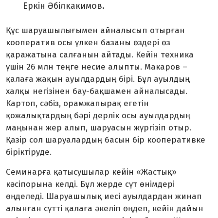
Еркін Әбілкакимов.
Құс шаруашылығымен айна­лы­сып отырған
кооператив осы үлкен базаны өздері өз
қаражатына салғанын айтады. Кейін техника
үшін 26 млн теңге несие алыпты. Макаров –
қалаға жақын ауылдар­дың бірі. Бұл ауылдың
халқы не­гіз­інен бау-бақшамен айналысады.
Картоп, сәбіз, орамжапырақ еге­тін
қожалықтардың бәрі дерлік осы ауылдардың
маңынан жер алып, шаруасын жүргізіп отыр.
Қазір сол шаруалардың басын бір коопера­тивке
біріктіруде.
Семинарға қатысушылар кейін «Жастық»
кәсіпорына келді. Бұл жерде сүт өнімдері
өңделеді. Ша­руа­шылық иесі ауылдардан жинап
алынған сүтті қалаға әкеліп өңдеп, кейін дайын