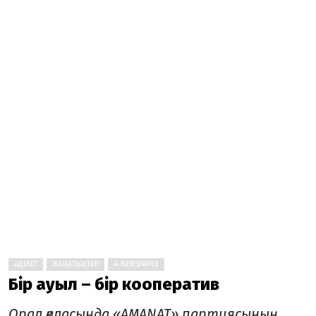
ӘДІЛЕТ
ЖАҢАЛЫҚТАР
A-NEWSPAPER
Бір ауыл – бір кооператив
Орал қаласында «AMANAT» партиясының