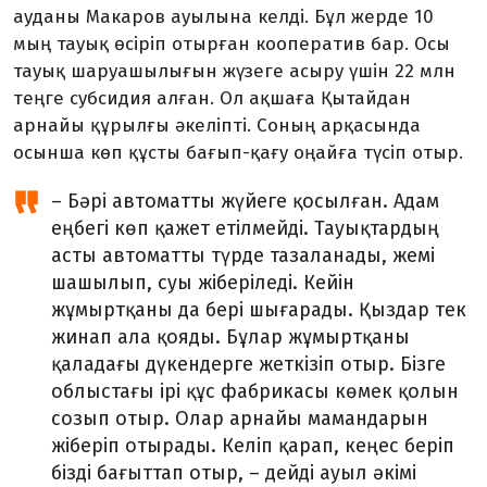
ауданы Макаров ауыл­ына келді. Бұл жерде 10
мың тауық өсіріп отырған кооператив бар. Осы
тауық шаруашылығын жүзеге асыру үшін 22 млн
теңге субсидия алған. Ол ақшаға Қы­тайдан
арнайы құрылғы әкеліпті. Соның арқасында
осынша көп құсты бағып-қағу оңайға түсіп отыр.
– Бәрі автоматты жүйеге қос­ылған. Адам
еңбегі көп қажет етілмейді. Тауықтардың
асты авто­матты түрде тазаланады, жемі
шашы­лып, суы жіберіледі. Кейін
жұмыртқаны да бері шығарады. Қыздар тек
жинап ала қояды. Бұ­лар жұмыртқаны
қаладағы дүкен­дерге жеткізіп отыр. Бізге
облыс­тағы ірі құс фабрикасы көмек қол­ын
созып отыр. Олар арнайы мамандарын
жіберіп отырады. Келіп қарап, кеңес беріп
бізді бағыттап отыр, – дейді ауыл әкімі