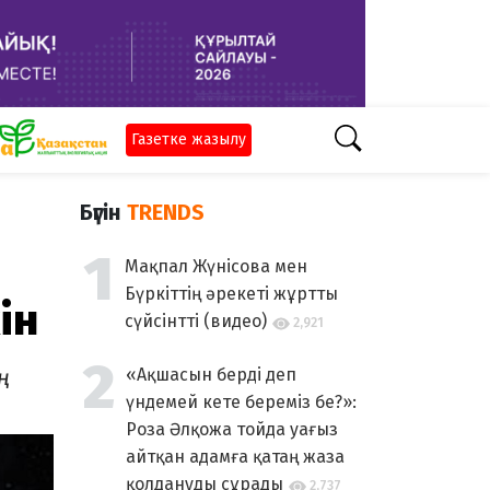
Газетке жазылу
Бүгін
TRENDS
Мақпал Жүнісова мен
Бүркіттің әрекеті жұртты
ін
сүйсінтті (видео)
2,921
«Ақшасын берді деп
үндемей кете береміз бе?»:
Роза Әлқожа тойда уағыз
айтқан адамға қатаң жаза
қолдануды сұрады
2,737