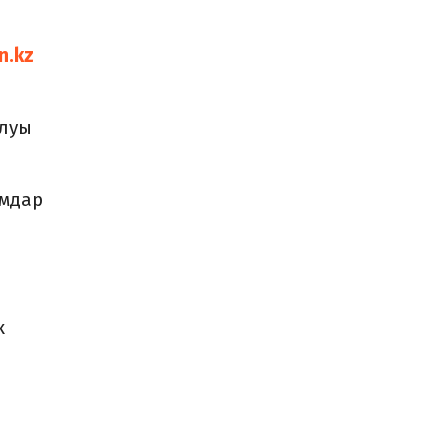
n.kz
ылуы
амдар
к