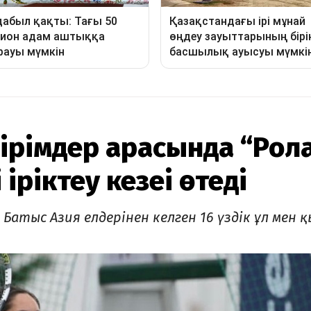
ірімдер арасында “Рол
 іріктеу кезеңі өтеді
атыс Азия елдерінен келген 16 үздік ұл мен қ