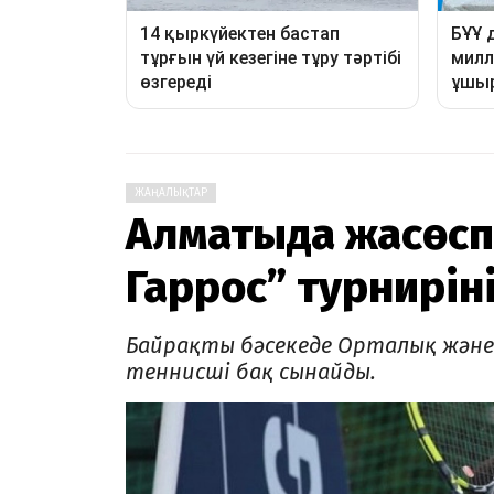
ЖАҢАЛЫҚТАР
Алматыда жасөсп
Гаррос” турнирінің
Байрақты бәсекеде Орталық және Б
теннисші бақ сынайды.