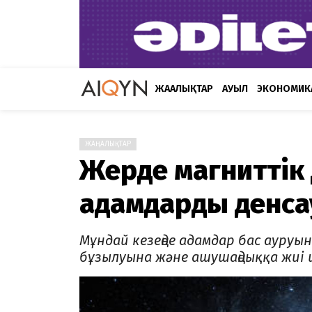
ЖАҢАЛЫҚТАР
АУЫЛ
ЭКОНОМИК
ЖАҢАЛЫҚТАР
Жерде магниттік
адамдардың денса
Мұндай кезеңде адамдар бас ауруына
бұзылуына және ашушаңдыққа жиі