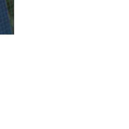
195
оқылды