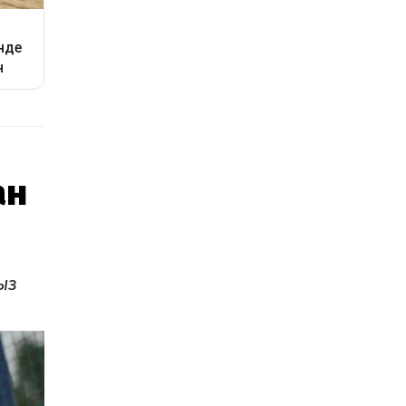
ан
ыз