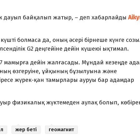
тік дауыл байқалып жатыр, – деп хабарлайды
Aiky
үшті болмаса да, оның әсері бірнеше күнге соз
елсенділік G2 деңгейіне дейін күшеюі ықтимал.
7 мамырға дейін жалғасады. Мұндай кезеңде ад
мының өзгеруіне, ұйқының бұзылуына және
ресе жүрек-қан тамырлары ауруы бар адамдар
 ауыр физикалық жүктемеден аулақ болып, көбіре
ыл
жер беті
геомагнит