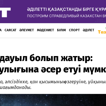
А
САЯСАТ
ӘЛЕУМЕТ
МӘДЕНИЕТ
БІЛІМ
СПОРТ
ӘДІЛЕТ
 дауыл болып жатыр:
улығына әсер етуі мүмк
, әлсіздікке, қан қысымының өзгеруіне, ұйқының
 шағымданады.