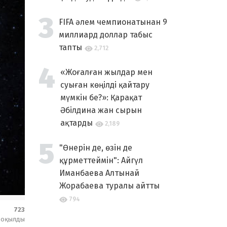
FIFA әлем чемпионатынан 9
миллиард доллар табыс
тапты
2,712
«Жоғалған жылдар мен
суыған көңілді қайтару
мүмкін бе?»: Қарақат
Әбілдина жан сырын
ақтарды
2,189
"Өнерін де, өзін де
құрметтеймін": Айгүл
Иманбаева Алтынай
Жорабаева туралы айтты
794
723
оқылды