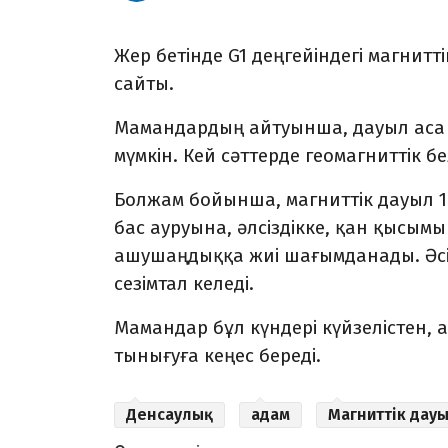
Жер бетінде G1 деңгейіндегі магнит
сайты.
Мамандардың айтуынша, дауыл аса к
мүмкін. Кей сәттерде геомагниттік б
Болжам бойынша, магниттік дауыл 1
бас ауруына, әлсіздікке, қан қысы
ашушаңдыққа жиі шағымданады. Әсі
сезімтал келеді.
Мамандар бұл күндері күйзелістен,
тынығуға кеңес береді.
Денсаулық
адам
Магниттік дау