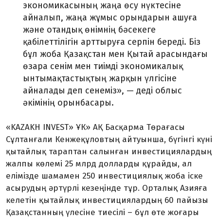
экономикасының жаңа өсу нүктесіне
айналып, жаңа жұмыс орындарын ашуға
және отандық өнімнің бәсекеге
қабілеттілігін арттыруға серпін береді. Біз
бұл жоба Қазақстан мен Қытай арасындағы
өзара сенім мен тиімді экономикалық
ынтымақтастықтың жарқын үлгісіне
айналады деп сенеміз», — деді облыс
әкімінің орынбасары.
«KAZAKH INVEST» ҰК» АҚ Басқарма Төрағасы
Сұлтанғали Кенжеқұловтың айтуынша, бүгінгі күні
қытайлық тараптан салынған инвестициялардың
жалпы көлемі 25 млрд долларды құрайды, ал
елімізде шамамен 250 инвестициялық жоба іске
асырудың әртүрлі кезеңінде тұр. Орталық Азияға
келетін қытайлық инвестициялардың 60 пайызы
Қазақстанның үлесіне тиесілі – бұл өте жоғары