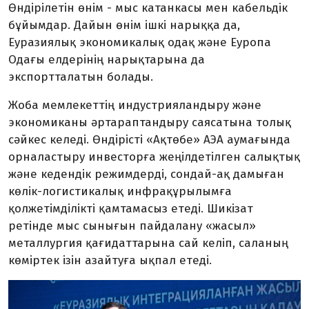
Өндірілетін өнім - мыс катанкасы мен кабельдік
бұйымдар. Дайын өнім ішкі нарыққа да,
Еуразиялық экономикалық одақ және Еуропа
Одағы елдерінің нарықтарына да
экспортталатын болады.
Жоба мемлекеттің индустрияландыру және
экономиканы әртараптандыру саясатына толық
сәйкес келеді. Өндірісті «Ақтөбе» АЭА аумағында
орналастыру инвесторға жеңілдетілген салықтық
және кедендік режимдерді, сондай-ақ дамыған
көлік-логистикалық инфрақұрылымға
қолжетімділікті қамтамасыз етеді. Шикізат
ретінде мыс сынығын пайдалану «жасыл»
металлургия қағидаттарына сай келіп, саланың
көміртек ізін азайтуға ықпал етеді.