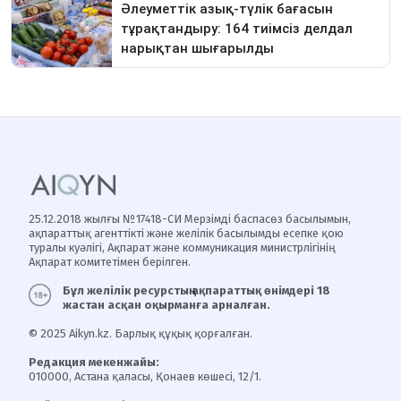
25.12.2018 жылғы №17418-СИ Мерзімді баспасөз басылымын,
ақпараттық агенттікті және желілік басылымды есепке қою
туралы куәлігі, Ақпарат және коммуникация министрлігінің
Ақпарат комитетімен берілген.
Бұл желілік ресурстың ақпараттық өнімдері 18
жастан асқан оқырманға арналған.
© 2025 Aikyn.kz. Барлық құқық қорғалған.
Редакция мекенжайы:
010000, Астана қаласы, Қонаев көшесі, 12/1.