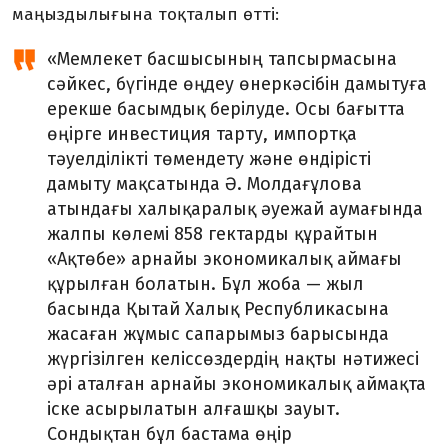
маңыздылығына тоқталып өтті:
«Мемлекет басшысының тапсырмасына
сәйкес, бүгінде өңдеу өнеркәсібін дамытуға
ерекше басымдық берілуде. Осы бағытта
өңірге инвестиция тарту, импортқа
тәуелділікті төмендету және өндірісті
дамыту мақсатында Ә. Молдағұлова
атындағы халықаралық әуежай аумағында
жалпы көлемі 858 гектарды құрайтын
«Ақтөбе» арнайы экономикалық аймағы
құрылған болатын. Бұл жоба — жыл
басында Қытай Халық Республикасына
жасаған жұмыс сапарымыз барысында
жүргізілген келіссөздердің нақты нәтижесі
әрі аталған арнайы экономикалық аймақта
іске асырылатын алғашқы зауыт.
Сондықтан бұл бастама өңір