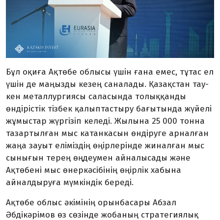
Бұл оқиға Ақтөбе облысы үшін ғана емес, тұтас ел
үшін де маңызды кезең саналады. Қазақстан тау-
кен металлургиясы саласында толыққанды
өндірістік тізбек қалыптастыру бағытында жүйелі
жұмыстар жүргізіп келеді. Жылына 25 000 тонна
тазартылған мыс катанкасын өндіруге арналған
жаңа зауыт еліміздің өңірлерінде жиналған мыс
сынығын терең өңдеумен айналысады және
Ақтөбені мыс өнеркәсібінің өңірлік хабына
айналдыруға мүмкіндік береді.
Ақтөбе облыс әкімінің орынбасары Абзал
Әбдікәрімов өз сөзінде жобаның стратегиялық