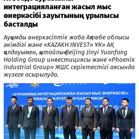
интеграцияланған жасыл мыс
өнеркәсібі зауытының құрылысы
басталды
Ауқымды өнеркәсіптік жоба Ақтөбе облысы
әкімдігі және «KAZAKH INVEST» ҰК» АҚ
қолдауымен, қытайлық Beijing Jinyi Yuanfang
Holding Group инвестициясы және «Phoenix
Industrial Group» ЖШС серіктестігі аясында
жүзеге асырылуда.