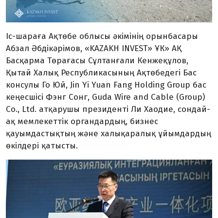
Іс-шараға Ақтөбе облысы әкімінің орынбасары
Абзал Әбдікәрімов, «KAZAKH INVEST» ҰК» АҚ
Басқарма Төрағасы Сұлтанғали Кенжеқұлов,
Қытай Халық Республикасының Ақтөбедегі Бас
консулы Го Юй, Jin Yi Yuan Fang Holding Group бас
кеңесшісі Фэнг Сонг, Guda Wire and Cable (Group)
Co., Ltd. атқарушы президенті Ли Хаодие, сондай-
ақ мемлекеттік органдардың, бизнес
қауымдастықтың және халықаралық ұйымдардың
өкілдері қатысты.