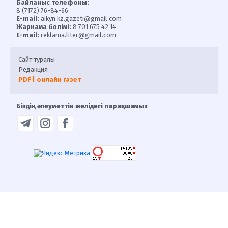
Байланыс телефоны:
8 (7172) 76-84-66.
E-mail:
aikyn.kz.gazeti@gmail.com
Жарнама бөлімі:
8 701 675 42 14
E-mail:
reklama.liter@gmail.com
Сайт туралы
Редакция
PDF | онлайн газет
Біздің әлеуметтік желідегі парақшамыз