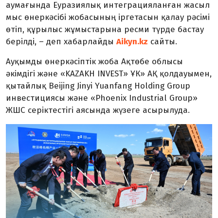
аумағында Еуразиялық интеграцияланған жасыл
мыс өнеркәсібі жобасының іргетасын қалау рәсімі
өтіп, құрылыс жұмыстарына ресми түрде бастау
берілді, – деп хабарлайды
Aikyn.kz
сайты.
Ауқымды өнеркәсіптік жоба Ақтөбе облысы
әкімдігі және «KAZAKH INVEST» ҰК» АҚ қолдауымен,
қытайлық Beijing Jinyi Yuanfang Holding Group
инвестициясы және «Phoenix Industrial Group»
ЖШС серіктестігі аясында жүзеге асырылуда.