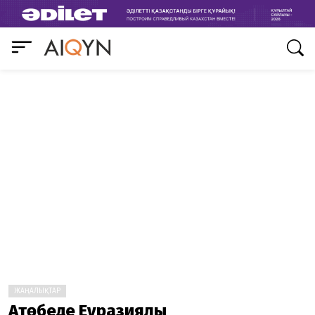
ЖАҢАЛЫҚТАР
Ақтөбеде Еуразиялық