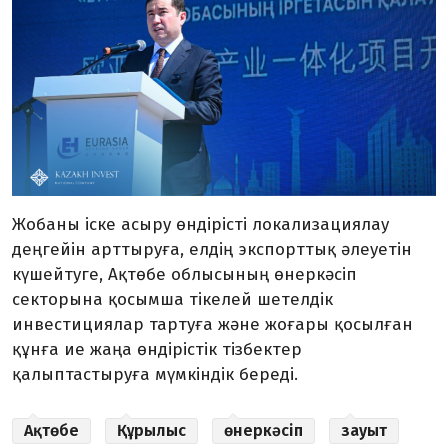
Жобаны іске асыру өндірісті локализациялау
деңгейін арттыруға, елдің экспорттық әлеуетін
күшейтуге, Ақтөбе облысының өнеркәсіп
секторына қосымша тікелей шетелдік
инвестициялар тартуға және жоғары қосылған
құнға ие жаңа өндірістік тізбектер
қалыптастыруға мүмкіндік береді.
Ақтөбе
Құрылыс
өнеркәсіп
зауыт