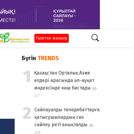
Газетке жазылу
Бүгін
TRENDS
Қазақстан Орталық Азия
елдері арасында әл-ауқат
индексінде көш бастады
327
Сайлауалды теледебаттарға
қатысушылардың сөз
сөйлеу реті анықталды
308