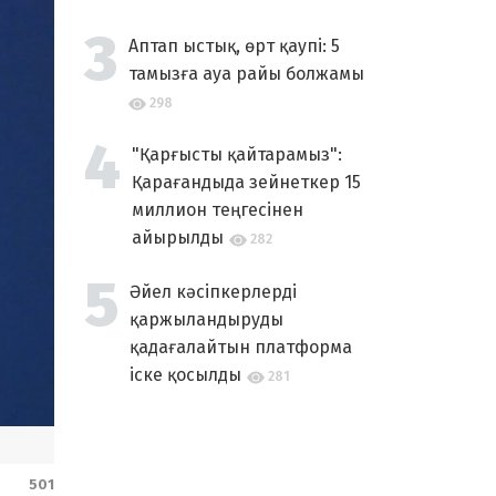
Аптап ыстық, өрт қаупі: 5
тамызға ауа райы болжамы
298
"Қарғысты қайтарамыз":
Қарағандыда зейнеткер 15
миллион теңгесінен
айырылды
282
Әйел кәсіпкерлерді
қаржыландыруды
қадағалайтын платформа
іске қосылды
281
501