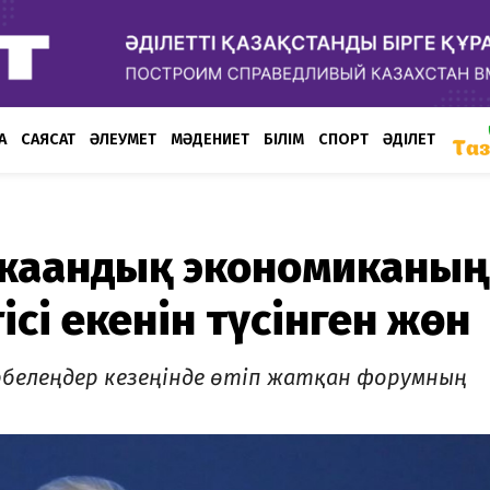
А
САЯСАТ
ӘЛЕУМЕТ
МӘДЕНИЕТ
БІЛІМ
СПОРТ
ӘДІЛЕТ
 жаһандық экономиканың
сі екенін түсінген жөн
үрбелеңдер кезеңінде өтіп жатқан форумның