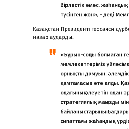
бірлестік емес, жаһандық
түсінген жөн», - деді Ме
Қазақстан Президенті геосаяси дүрб
назар аударды.
«Бұрын-соңды болмаған ге
мемлекеттеріміз үйлесім
орнықты дамуын, әлемдік 
қамтамасыз ете алды. Қаз
одағының әлеуетін одан 
стратегиялық маңызды мі
байланыстарының бағдары 
сипаттағы жаһандық үрдіс