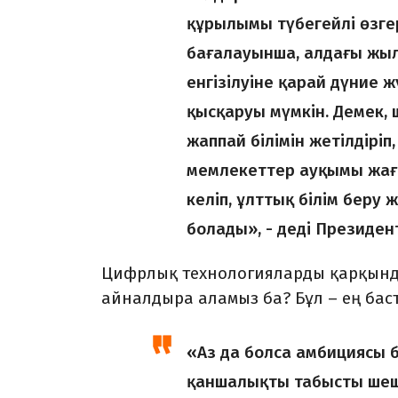
құрылымы түбегейлі өзге
бағалауынша, алдағы жы
енгізілуіне қарай дүние 
қысқаруы мүмкін. Демек,
жаппай білімін жетілдіріп,
мемлекеттер ауқымы жағы
келіп, ұлттық білім беру 
болады», - деді Президен
Цифрлық технологияларды қарқынды
айналдыра аламыз ба? Бұл – ең бас
«Аз да болса амбициясы б
қаншалықты табысты шешу