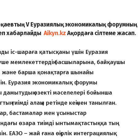
оқаевтың V Еуразиялық экономикалық форумның
деп хабарлайды
Aikyn.kz
Ақордаға сілтеме жасап
ызды іс-шараға қатысқаны үшін Еуразия
үше мемлекеттердің басшыларына, байқаушы
а және барша қонақтарға шынайы
ін. Еуразия экономикалық форумы
 дамытудың өзекті мәселелері бойынша
тың тиімді алаңы ретінде кеңінен танылған.
лар, бастамалар мен ұсыныстар
ндағы өзара тиімді ынтымақтастыққа тың
мін. ЕАЭО – жай ғана өңірлік интеграциялық