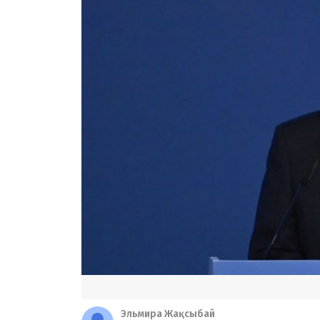
Эльмира Жақсыбай