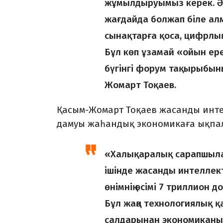
жұмылдыруымыз керек. Әле
жағдайда болжап біле ал
сынақтарға қоса, цифрлы
Бұл көп ұзамай «ойын ер
бүгінгі форум тақырыбының
Жомарт Тоқаев.
Қасым-Жомарт Тоқаев жасанды инте
дамуы жаһандық экономикаға ықпал е
«Халықаралық сарапшылар
ішінде жасанды интеллект
өнімнің өсімі 7 триллион
Бұл жаңа технологиялық қа
салдарынан экономиканың