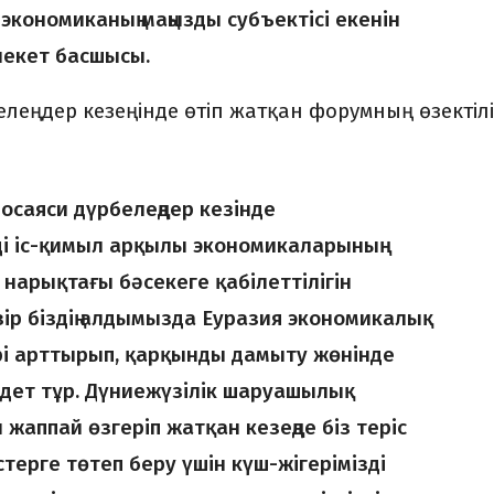
 экономиканың маңызды субъектісі екенін
млекет басшысы.
елеңдер кезеңінде өтіп жатқан форумның өзектілі
осаяси дүрбелеңдер кезінде
ді іс-қимыл арқылы экономикаларының
нарықтағы бәсекеге қабілеттілігін
ір біздің алдымызда Еуразия экономикалық
әрі арттырып, қарқынды дамыту жөнінде
ндет тұр. Дүниежүзілік шаруашылық
жаппай өзгеріп жатқан кезеңде біз теріс
терге төтеп беру үшін күш-жігерімізді