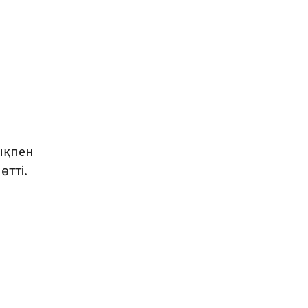
ықпен
өтті.