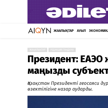
ЖАҢАЛЫҚТАР
АУЫЛ
ЭКОНОМИК
ЖАҢАЛЫҚТАР
РЕДАКЦИЯ ТАҢДАУЫ
Президент: ЕАЭО
маңызды субъекті
Қазақстан Президенті геосаяси д
өзектілігіне назар аударды.