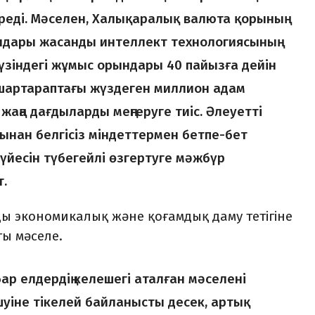
реді. Мәселен, Халықаралық валюта қорының
лдары жасанды интеллект технологиясының
жүзіндегі жұмыс орындары 40 пайызға дейін
 шартараптағы жүздеген миллион адам
 жаңа дағдыларды меңгеруге тиіс. Әлеуетті
нан белгісіз міндеттермен бетпе-бет
жүйесін түбегейлі өзгертуге мәжбүр
т.
 экономикалық және қоғамдық даму тетігіне
ты мәселе.
ар елдердің келешегі аталған мәселені
іне тікелей байланысты десек, артық