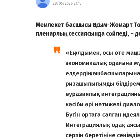
28/05/2026 21:15
Мемлекет басшысы Қасым-Жомарт Т
пленарлық сессиясында сөйледі, – 
«Ең алдымен, осы өте маң
экономикалық одағына м
елдердің көшбасшыларын
ризашылығымды білдірем
еуразиялық интеграцияны
кәсіби әрі нәтижелі диалог
Бүгін ортаға салған идея
Интеграциялық одақ аясы
серпін беретініне сенімді