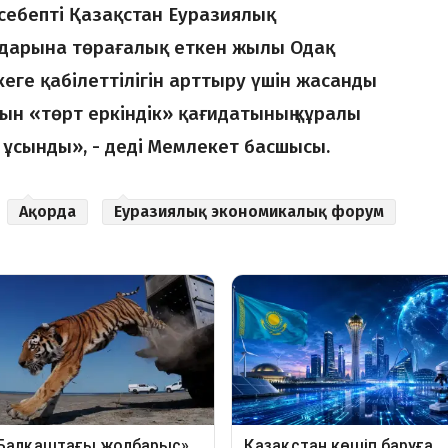
себепті Қазақстан Еуразиялық
ндарына төрағалық еткен жылы Одақ
кеге қабілеттілігін арттыру үшін жасанды
ын «төрт еркіндік» қағидатының құралы
 ұсынды», - деді Мемлекет басшысы.
Ақорда
Еуразиялық экономикалық форум