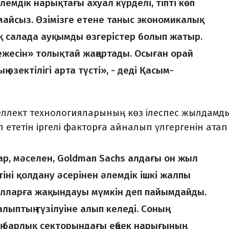
мдік нарықтағы ахуал күрделі, тіпті көп
майсыз. Өзімізге етене таныс экономикалық
қ салада ауқымды өзгерістер болып жатыр.
ежесін» толықтай жаңартады. Осыған орай
 өзектілігі арта түсті», - деді Қасым-
ллект технологияларының көз ілеспес жылдамд
тетін іргелі факторға айналып үлгергенін атап 
, мәселен, Goldman Sachs алдағы он жыл
іні қолдану әсерінен әлемдік ішкі жалпы
 долларға жақындауы мүмкін деп пайымдайды.
лыптың түзілуіне алып келеді. Соның
 барлық секторындағы еңбек нарығының