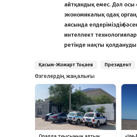
айтқандық емес. Дәл осы 
экономикалық одақ орга
аясында елдеріміздің бәсе
интеллект технологиялар
ретінде нақты қолдануды
Қасым-Жомарт Тоқаев
Президент