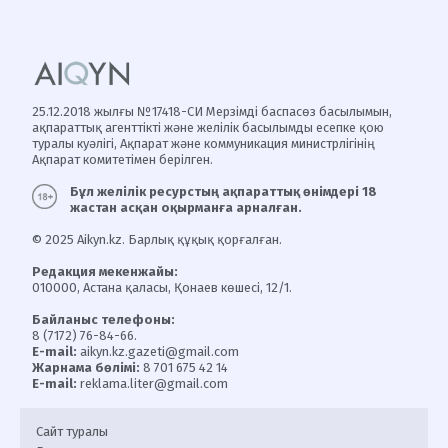
25.12.2018 жылғы №17418-СИ Мерзімді баспасөз басылымын,
ақпараттық агенттікті және желілік басылымды есепке қою
туралы куәлігі, Ақпарат және коммуникация министрлігінің
Ақпарат комитетімен берілген.
Бұл желілік ресурстың ақпараттық өнімдері 18
жастан асқан оқырманға арналған.
© 2025 Aikyn.kz. Барлық құқық қорғалған.
Редакция мекенжайы:
010000, Астана қаласы, Қонаев көшесі, 12/1.
Байланыс телефоны:
8 (7172) 76-84-66.
E-mail:
aikyn.kz.gazeti@gmail.com
Жарнама бөлімі:
8 701 675 42 14
E-mail:
reklama.liter@gmail.com
Сайт туралы