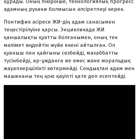
құрады. Оның пікірінше, технологиялық прогресс
адамның рухани болмысын әлсіретпеуі керек.
Понтифик әсіресе ЖИ-дің адам санасымен
теңестірілуіне қарсы. Энцикликада ЖИ
қаншалықты қуатты болғанымен, оның тек
мәлімет өңдейтін жүйе екені айтылған. Ол
қуаныш пен қайғыны сезбейді, махаббатты
түсінбейді, ар-ұжданға ие емес және моральдық
жауапкершілікті көтермейді. Сондықтан адам мен
машинаны тең қою қауіпті қате деп есептейді.