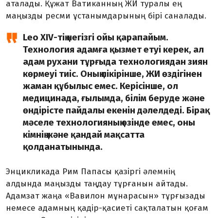
аталады. Құжат Ватиканның ЖИ туралы ең
маңызды ресми ұстанымдарының бірі саналады.
Leo XIV-тің негізгі ойы қарапайым.
Технология адамға қызмет етуі керек, ал
адам рухани тұрғыда технологиядан зиян
көрмеуі тиіс. Оның пікірінше, ЖИ өздігінен
жаман құбылыс емес. Керісінше, ол
медицинада, ғылымда, білім беруде және
өндірісте пайдалы екенін дәлелдеді. Бірақ
мәселе технологияның өзінде емес, оны
кімнің және қандай мақсатта
қолданатынында.
Энцикликада Рим Папасы қазіргі әлемнің
алдында маңызды таңдау тұрғанын айтады.
Адамзат жаңа «Вавилон мұнарасын» тұрғызады
немесе адамның қадір-қасиеті сақталатын қоғам