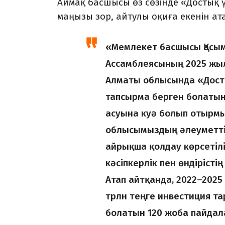
Аймақ басшысы өз сөзінде «Достық 
маңызы зор, айтулы оқиға екенін ата
«Мемлекет басшысы Қасым
Ассамблеясының 2025 жыл
Алматы облысында «Досты
тапсырма берген болатын
асуына куә болып отырмыз
облысымыздың әлеуметт
айрықша қолдау көрсетілі
кәсіпкерлік пен өндіріст
Атап айтқанда, 2022–202
трлн теңге инвес­тиция т
болатын 120 жоба пайдала