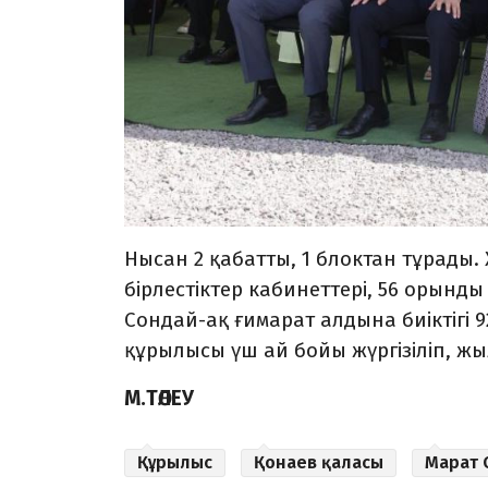
Нысан 2 қабатты, 1 блоктан тұрады
бірлестіктер кабинеттері, 56 орынд
Сондай-ақ ғимарат алдына биіктігі 
құрылысы үш ай бойы жүргізіліп, жы
М.ТӨЛЕУ
Құрылыс
Қонаев қаласы
Марат 