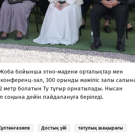
. Жоба бойынша этно-мәдени орталықтар мен
ы конференц-зал, 300 орынды мәжіліс залы салын
92 метр болатын Ту тұғыр орнатылады. Нысан
л соңына дейін пайдалануға беріледі.
Сұлтанғазиев
Достық үйі
татулық шаңырағы