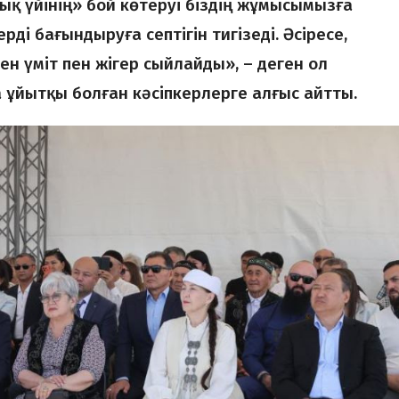
қ үйінің» бой көтеруі біздің жұмысымызға
рді бағындыруға септігін тигізеді. Әсіресе,
н үміт пен жігер сыйлайды», – деген ол
а ұйытқы болған кәсіпкерлерге алғыс айтты.