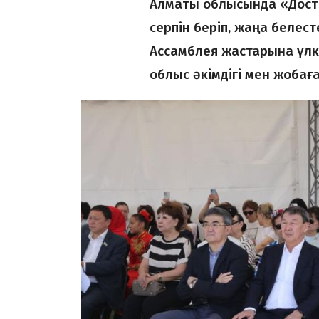
Алматы облысында «Досты
серпін беріп, жаңа белесте
Ассамблея жастарына үлке
облыс әкімдігі мен жобағ