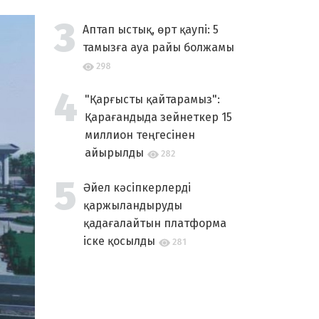
Аптап ыстық, өрт қаупі: 5
тамызға ауа райы болжамы
298
"Қарғысты қайтарамыз":
Қарағандыда зейнеткер 15
миллион теңгесінен
айырылды
282
Әйел кәсіпкерлерді
қаржыландыруды
қадағалайтын платформа
іске қосылды
281