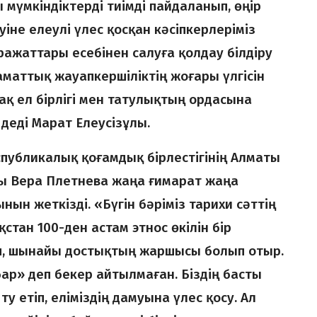
мүмкін­діктерді тиімді пайдаланып, өңір
не елеулі үлес қосқан кәсіпкерлеріміз
аражаттары есебінен салуға қолдау білдіру
маттық жауапкершіліктің жоғары үлгісін
ақ ел бірлігі мен татулықтың ордасына
 деді Марат Елеусізұлы.
публикалық қоғамдық бірлестігінің Алматы
ы Вера Плетнева жаңа ғимарат жаңа
ын жеткізді. «Бүгін бәріміз тарихи сәттің
қстан 100-ден астам этнос өкілін бір
іп, шынайы достықтың жаршысы болып отыр.
бар» деп бекер айтылмаған. Біздің басты
у етіп, еліміздің дамуына үлес қосу. Ал