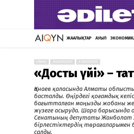
ЖАҢАЛЫҚТАР
АУЫЛ
ЭКОНОМИК
АЙМАҚ
ЖАҢАЛЫҚТАР
A-NEWSPAPER
«Достық үйі» – т
Қонаев қаласында Алматы облыст
басталды. Өңірдегі қоғамдық ке
бағытталған маңызды жобаны жерг
жүзеге асыруда. Шара барысында 
Сенатының депутаты Жанболат 
бірлестіктердің төрағаларымен 
салды.