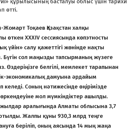
үйі» құрылысының басталуы облыс үшін тарихи
п өтті.
-Жомарт Тоқаев Қазақстан халқы
ы өткен ХХХІV сессиясында көпэтносты
қ үйін» салу қажеттігі жөнінде нақты
. Бүгін сол маңызды тапсырманың жүзеге
. Өздеріңізге белгілі, мемлекет тарапынан
ік-экономикалық дамуына әрдайым
п келеді. Соның нәтижесінде өңірімізде
ің өркендеуіне мол мүмкіндіктер ашылды.
5 жылдар аралығында Алматы облысына 3,7
артылды. Жалпы құны 930,3 млрд теңге
нуға беріліп, оның аясында 14 мың жаңа