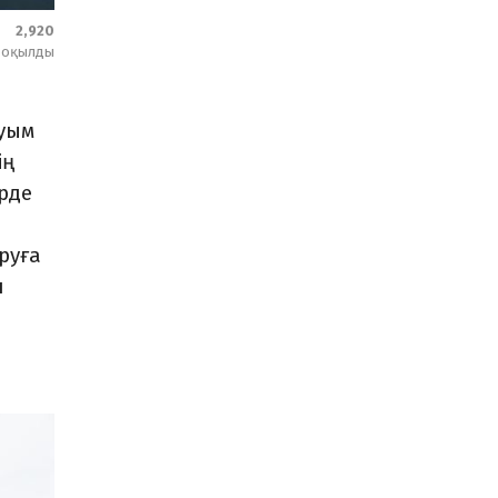
2,920
оқылды
ауым
ің
ірде
руға
н