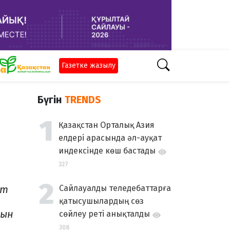
Газетке жазылу
Бүгін
TRENDS
Қазақстан Орталық Азия
елдері арасында әл-ауқат
индексінде көш бастады
327
нт
Сайлауалды теледебаттарға
қатысушылардың сөз
сын
сөйлеу реті анықталды
308