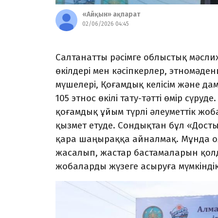
«Айқын» ақпарат
02/06/2026 04:45
Салтанатты рәсімге облыстық мәсли
өкілдері мен кәсіпкерлер, этномәден
мүшелері, Қоғамдық келісім және да
105 этнос өкілі тату-тәтті өмір сүруд
қоғамдық ұйым түрлі әлеуметтік жоб
қызмет етуде. Сондықтан бұл «Досты
қара шаңыраққа айналмақ. Мұнда о
жасалып, жастар баста­маларын қолд
жобаларды жүзеге асыруға мүмкіндік