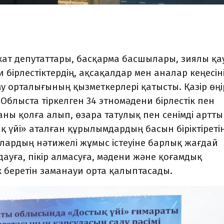
хат депутаттары, басқарма бас­шылары, зиялы қ
и бірлестіктердің, ақсақалдар мен аналар кеңесін
му орталығының қызметкерлері қатысты. Қазір өң
е. Облыста тіркелген 34 этномәдени бірлестік пен
аны қолға алып, өзара татулық пен сенімді артты
қ үйі» аталған құрылымдардың басын біріктіреті
лардың нәтижелі жұмыс істеуіне барлық жағдай
ауға, пікір алмасуға, мәд­ени және қоғамдық
 беретін зама­науи орта қалыптасады.