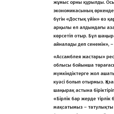
жұмыс орны құрылды. Осы 
экономикасының өркендеуі
бүгін «Достық үйін» өз қ
арқылы ел алдындағы аза
көрсетіп отыр. Бұл шаңыр
айналады деп сенемін», –
«Ассамблея жастары» рес
облысы бойынша төрағас
мүмкіндіктерге жол ашатын
куәсі болып отырмыз. Қаза
шаңырақ астына біріктір
«Бірлік бар жерде тірлік 
мақсатымыз – татулықты т