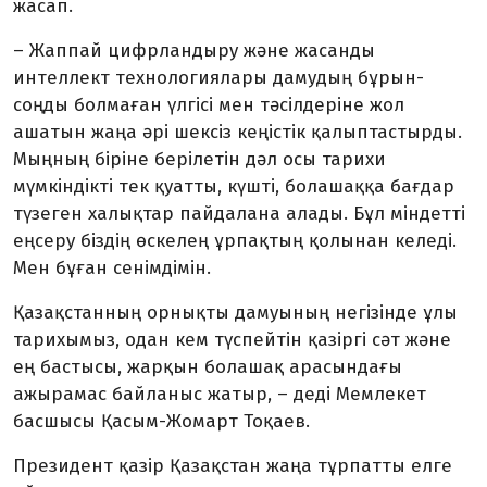
жасап.
– Жаппай цифрландыру және жасанды
интеллект технологиялары дамудың бұрын-
соңды болмаған үлгісі мен тәсілдеріне жол
ашатын жаңа әрі шексіз кеңістік қалыптастырды.
Мыңның біріне берілетін дәл осы тарихи
мүмкіндікті тек қуатты, күшті, болашаққа бағдар
түзеген халықтар пайдалана алады. Бұл міндетті
еңсеру біздің өскелең ұрпақтың қолынан келеді.
Мен бұған сенімдімін.
Қазақстанның орнықты дамуының негізінде ұлы
тарихымыз, одан кем түспейтін қазіргі сәт және
ең бастысы, жарқын болашақ арасындағы
ажырамас байланыс жатыр, – деді Мемлекет
басшысы Қасым-Жомарт Тоқаев.
Президент қазір Қазақстан жаңа тұрпатты елге