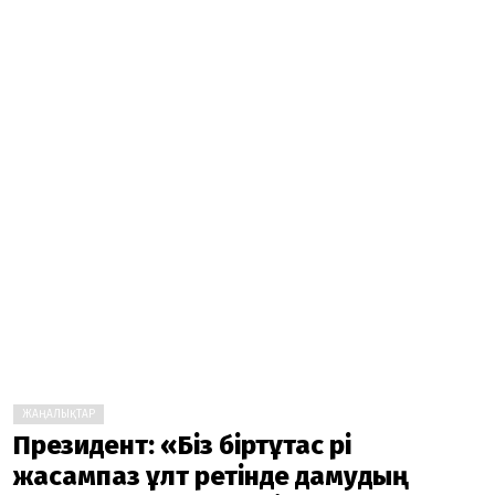
ЖАҢАЛЫҚТАР
Президент: «Біз біртұтас әрі
жасампаз ұлт ретінде дамудың