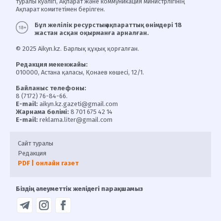
туралы куәлігі, Ақпарат және коммуникация министрлігінің
Ақпарат комитетімен берілген.
Бұл желілік ресурстың ақпараттық өнімдері 18
жастан асқан оқырманға арналған.
© 2025 Aikyn.kz. Барлық құқық қорғалған.
Редакция мекенжайы:
010000, Астана қаласы, Қонаев көшесі, 12/1.
Байланыс телефоны:
8 (7172) 76-84-66.
E-mail:
aikyn.kz.gazeti@gmail.com
Жарнама бөлімі:
8 701 675 42 14
E-mail:
reklama.liter@gmail.com
Сайт туралы
Редакция
PDF | онлайн газет
Біздің әлеуметтік желідегі парақшамыз