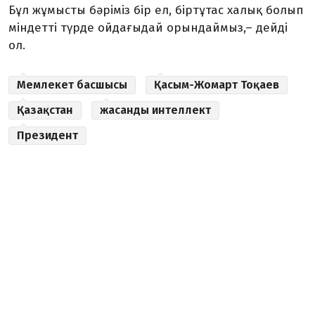
Бұл жұмысты бәріміз бір ел, біртұтас халық болып
міндетті түрде ойдағыдай орындаймыз,– дейді
ол.
Мемлекет басшысы
Қасым-Жомарт Тоқаев
Қазақстан
жасанды интеллект
Президент