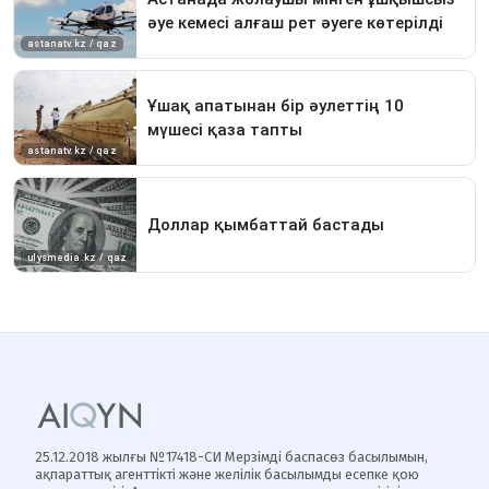
25.12.2018 жылғы №17418-СИ Мерзімді баспасөз басылымын,
ақпараттық агенттікті және желілік басылымды есепке қою