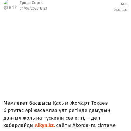
Гүлназ Серік
401
04/06/2026 13:23
оқылды
Мемлекет басшысы Қасым-Жомарт Тоқаев
біртұтас әрі жасампаз ұлт ретінде дамудың
–
даңғыл жолына түскенін сөз етті,
деп
хабарлайды
Aikyn.kz.
сайты Akorda-ға сілтеме