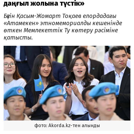
даңғыл жолына түстік»
Бүгін Қасым-Жомарт Тоқаев елордадағы
«Атамекен» этномемориалды кешенінде
өткен Мемлекеттік Ту көтеру рәсіміне
қатысты.
фото: Akorda.kz-тен алынды