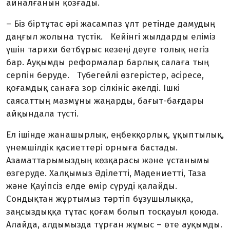
айналғанын қозғады.
– Біз біртұтас әрі жасампаз ұлт ретінде дамудың
даңғыл жолына түстік. Кейінгі жылдарды еліміз
үшін тарихи бетбұрыс кезеңі деуге толық негіз
бар. Ауқымды реформалар барлық салаға тың
серпін беруде. Түбегейлі өзгерістер, әсіресе,
қоғамдық санаға зор сілкініс әкелді. Ішкі
саясаттың мазмұны жаңарды, бағыт-бағдары
айқындала түсті.
Ел ішінде жанашырлық, еңбекқорлық, ұқыптылық,
үнемшілдік қасиеттері орныға бастады.
Азаматтарымыздың көзқарасы және ұстанымы
өзгеруде. Халқымыз Әділетті, Мәдениетті, Таза
және Қауіпсіз елде өмір сүруді қалайды.
Сондықтан жұртымыз тәртіп бұзушылыққа,
заңсыздыққа тұтас қоғам болып тосқауыл қоюда.
Алайда, алдымызда тұрған жұмыс – өте ауқымды.