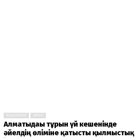
ЖАҢАЛЫҚТАР
ШҰҒЫЛ
Алматыдағы тұрғын үй кешенінде
әйелдің өліміне қатысты қылмыстық