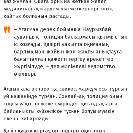
көз жұмған. Оқиға орнына жеткен жедел
медициналық жәрдем қызметкерлері оның
қайтыс болғанын растады.
– Аталған дерек бойынша Наурызбай
аудандық Полиция басқармасы қылмыстық
іс қозғады. Қазіргі уақытта оқиғаның
барлық мән-жайын жан-жақты анықтауға
бағытталған қажетті тергеу әрекеттері
жүргізілуде, – деп мәлімдеді ведомство
өкілдері.
Алдын ала ақпаратқа сәйкес, марқұм осы тұрғын
үй кешенінде тұрған. Сондай-ақ полиция оның
соңғы уақытта жеке өміріндегі қиындықтарға
байланысты күйзеліске түскен болуы мүмкін
екенін хабарлады.
Қазір құқық қорғау органдары оқиғаның