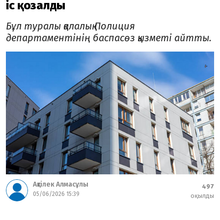
іс қозғалды
Бұл туралы қалалық Полиция
департаментінің баспасөз қызметі айтты.
Ақтілек Алмасұлы
497
05/06/2026 15:39
оқылды