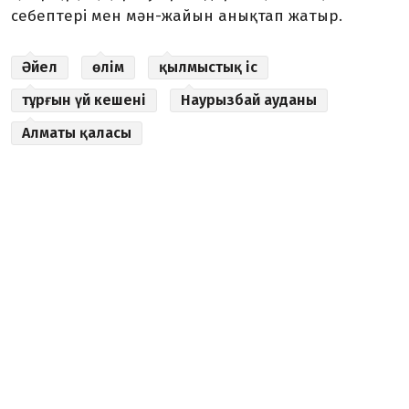
себептері мен мән-жайын анықтап жатыр.
Әйел
өлім
қылмыстық іс
тұрғын үй кешені
Наурызбай ауданы
Алматы қаласы