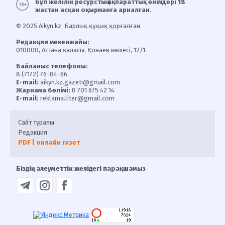
Бұл желілік ресурстың ақпараттық өнімдері 18
жастан асқан оқырманға арналған.
© 2025 Aikyn.kz. Барлық құқық қорғалған.
Редакция мекенжайы:
010000, Астана қаласы, Қонаев көшесі, 12/1.
Байланыс телефоны:
8 (7172) 76-84-66.
E-mail:
aikyn.kz.gazeti@gmail.com
Жарнама бөлімі:
8 701 675 42 14
E-mail:
reklama.liter@gmail.com
Сайт туралы
Редакция
PDF | онлайн газет
Біздің әлеуметтік желідегі парақшамыз