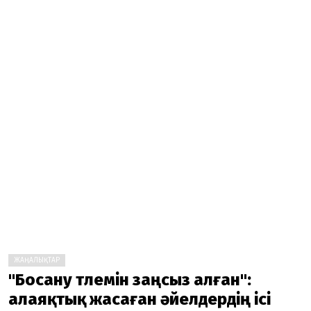
ЖАҢАЛЫҚТАР
"Босану төлемін заңсыз алған":
алаяқтық жасаған әйелдердің ісі