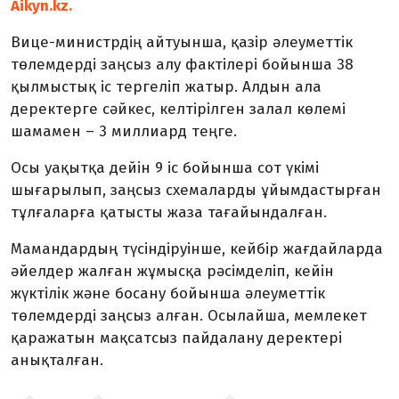
Aikyn.kz.
Вице-министрдің айтуынша, қазір әлеуметтік
төлемдерді заңсыз алу фактілері бойынша 38
қылмыстық іс тергеліп жатыр. Алдын ала
деректерге сәйкес, келтірілген залал көлемі
шамамен – 3 миллиард теңге.
Осы уақытқа дейін 9 іс бойынша сот үкімі
шығарылып, заңсыз схемаларды ұйымдастырған
тұлғаларға қатысты жаза тағайындалған.
Мамандардың түсіндіруінше, кейбір жағдайларда
әйелдер жалған жұмысқа рәсімделіп, кейін
жүктілік және босану бойынша әлеуметтік
төлемдерді заңсыз алған. Осылайша, мемлекет
қаражатын мақсатсыз пайдалану деректері
анықталған.