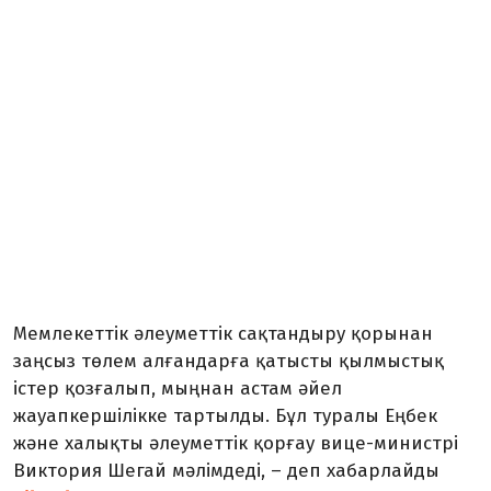
Мемлекеттік әлеуметтік сақтандыру қорынан
заңсыз төлем алғандарға қатысты қылмыстық
істер қозғалып, мыңнан астам әйел
жауапкершілікке тартылды. Бұл туралы Еңбек
және халықты әлеуметтік қорғау вице-министрі
Виктория Шегай мәлімдеді, – деп хабарлайды