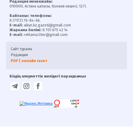
Редакция мекенжайы:
010000, Астана қаласы, Қонаев көшесі, 12/1.
Байланыс телефоны:
8 (7172) 76-84-66.
E-mail:
aikyn.kz.gazeti@gmail.com
Жарнама бөлімі:
8 701 675 42 14
E-mail:
reklama.liter@gmail.com
Сайт туралы
Редакция
PDF | онлайн газет
Біздің әлеуметтік желідегі парақшамыз