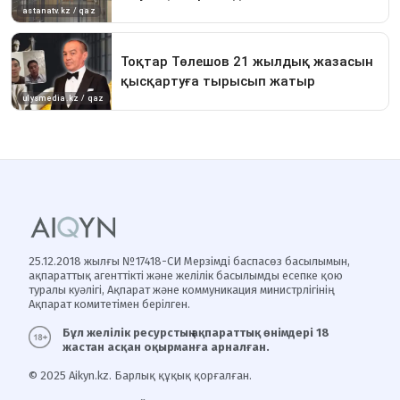
25.12.2018 жылғы №17418-СИ Мерзімді баспасөз басылымын,
ақпараттық агенттікті және желілік басылымды есепке қою
туралы куәлігі, Ақпарат және коммуникация министрлігінің
Ақпарат комитетімен берілген.
Бұл желілік ресурстың ақпараттық өнімдері 18
жастан асқан оқырманға арналған.
© 2025 Aikyn.kz. Барлық құқық қорғалған.