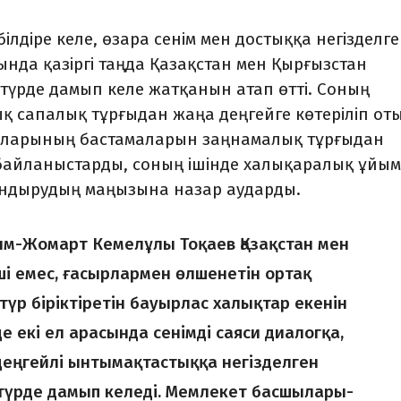
лдіре келе, өзара сенім мен достыққа негізделг
ында қазіргі таңда Қазақстан мен Қырғызстан
түрде дамып келе жатқанын атап өтті. Соның
қ сапалық тұрғы­дан жаңа дең­гейге көтеріліп от
шыларының бастамаларын заңнамалық тұрғыдан
йла­ныс­тарды, соның ішінде халық­аралық ұйы
ндыру­дың маңы­зына назар аударды.
сым-Жомарт Кемелұлы Тоқаев Қазақстан мен
рші емес, ғасырлармен өлшенетін ортақ
түр біріктіретін бауырлас халықтар екенін
де екі ел арасында сенімді саяси диалогқа,
еңгейлі ынтымақтас­тыққа негізделген
ті түрде дамып келеді. Мемлекет басшылары­