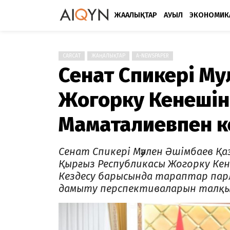
ЖАҢАЛЫҚТАР
АУЫЛ
ЭКОНОМИК
САЯСАТ
ЖАҢАЛЫҚТАР
A-NEWSPAPER
Сенат Спикері Мә
Жогорку Кенешін
Маматалиевпен к
Сенат Спикері Мәулен Әшімбаев Қ
Қырғыз Республикасы Жогорку Кен
Кездесу барысында тараптар па
дамыту перспективаларын талқы