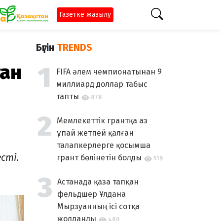
Газетке жазылу
Бүгін
TRENDS
тан
FIFA әлем чемпионатынан 9
миллиард доллар табыс
тапты
878
Мемлекеттік грантқа аз
ұпай жетпей қалған
талапкерлерге қосымша
сті.
грант бөлінетін болды
519
Астанада қаза тапқан
фельдшер Ұлдана
Мырзуанның ісі сотқа
жолданды
480