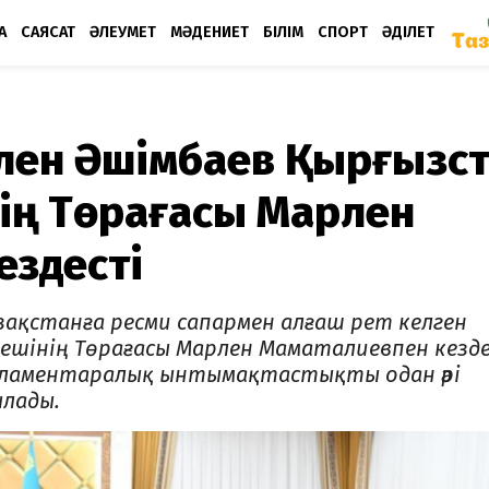
А
САЯСАТ
ӘЛЕУМЕТ
МӘДЕНИЕТ
БІЛІМ
СПОРТ
ӘДІЛЕТ
улен Әшімбаев Қырғызс
ің Төрағасы Марлен
ездесті
азақстанға ресми сапармен алғаш рет келген
ешінің Төрағасы Марлен Маматалиевпен кезде
рламентаралық ынтымақтастықты одан әрі
лады.