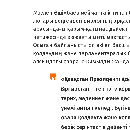
Мәулен Әшімбаев мейманға ілтипат бі
жоға­ры деңгейдегі диалогтың арқа­с
арасындағы қарым-қатынас дәйекті 
нәтижесінде екіжақты ынты­мақ­тасты
Осыған байланысты ол екі ел бас
қолдаудың және парламентаралық ба
аясындағы өзара іс-қимылды жанда
«Қазақстан Президенті Қа
Қыр­ғызстан – тек тату кө
тарих, мәдениет және дәс
үнемі айтып келеді. Бүгін
өзара қолдауға және көпд
берік серіктес­тік дәйек