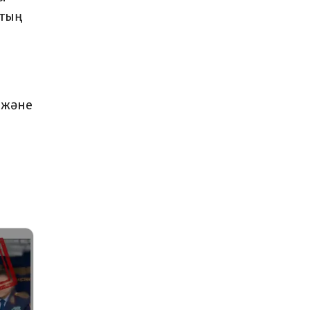
қтың
 және