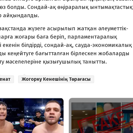
өз болды. Сондай-ақ өңір­ара­­лық ынтымақтасты
тер айқындалды.
азақстанда жүзеге асырылып жатқан әлеуметтік-
арға жоғары баға беріп, парламент­аралық
екенін білдірді, сондай-ақ, сауда-эко­номикалық
рды кеңейтуге бағытталған бірлескен жобаларды
ту мәселелеріне қызығу­шылық танытты.
енат
Жогорку Кенешінің Төрағасы