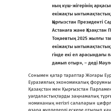
ның күш-жігерінің арқас
екі­жақты ынтымақтастық 
Қырғызстан Президенті 
Астанаға және Қазақ­стан
Тоқаевтың 2025 жыл­ғы т
екіжақты ынтымақтастықты
гінде екі ел арасындағы 
дамып отыр», – деді Мәу
Сонымен қатар тараптар Жо­ғары Еу­
Еуразиялық экономикалық фо­рум­ның
Қазақстан мен Қыр­ғызстан Парламент
уағдалас­тық­тарды заңнамалық тұрғ
номика­ның негізгі салаларын цифр
өзара мүдделерді ескере отырып қауі