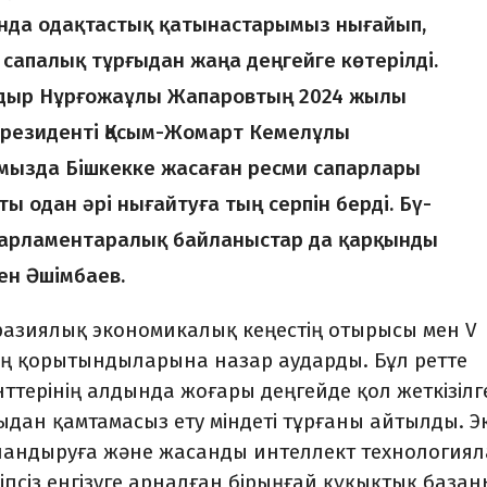
ында одақтастық қатынастарымыз нығайып,
сапалық тұрғыдан жаңа деңгейге көте­рілді.
Садыр Нұрғожаұлы Жапаровтың 2024 жылы
 Президенті Қасым-Жомарт Кемелұлы
амызда Бішкекке жасаған ресми сапарлары
 одан әрі нығайтуға тың серпін берді. Бү­
пар­ламент­аралық бай­ланыстар да қарқынды
лен Әшімбаев.
разиялық экономикалық кеңестің оты­рысы мен V
 қорытындыларына на­зар ау­дар­ды. Бұл ретте
­терінің алдында жо­ғары деңгейде қол жеткізілг
ыдан қамтама­сыз ету міндеті тұрғаны айтылды. Э
лан­дыруға және жасанды интеллект техно­логия­
псіз енгізуге арнал­ған бірыңғай құқықтық базан