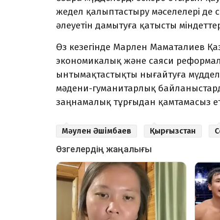
жедел қалыптастыру мәселелері де с
әле­уетін дамы­туға қатысты міндет­
Өз кезегінде Марлен Мама­та­лиев Қ
экономикалық және саяси ре­формал
ынтымақтас­тықты нығайтуға мүдделі 
мәдени-гу­мани­тар­лық байланыста
заңнамалық тұрғы­дан қамтамасыз е
Мәулен Әшімбаев
Қырғызстан
С