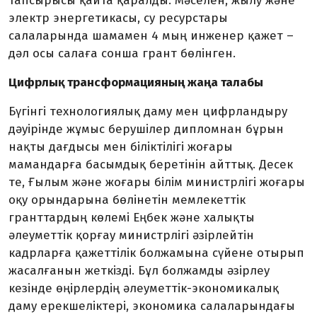
тапсырысы қайта қаралды. Мәселен, жылу және
электр энергетикасы, су ресурстары
салаларында шамамен 4 мың инженер қажет –
дәл осы салаға сонша грант бөлінген.
Цифрлық трансформацияның жаңа талабы
Бүгінгі технологиялық даму мен цифрландыру
дәуірінде жұмыс берушілер дипломнан бұрын
нақты дағдысы мен біліктілігі жоғары
мамандарға басымдық беретінін айттық. Десек
те, Ғылым және жоғары білім министрлігі жоғары
оқу орындарына бөлінетін мемлекеттік
гранттардың көлемі Еңбек және халықты
әлеуметтік қорғау ми­нистрлігі әзірлейтін
кадрларға қажеттілік болжамына сүйене отырып
жасалғанын жеткізді. Бұл болжамды әзірлеу
кезінде өңір­лердің әлеуметтік-экономикалық
даму ерекшеліктері, экономика салаларындағы