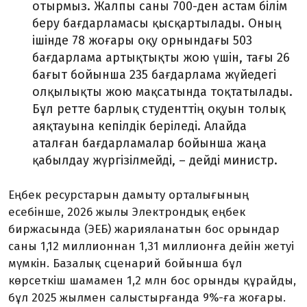
отырмыз. Жалпы саны 700-ден астам білім
беру бағдарламасы қысқартылады. Оның
ішінде 78 жоғары оқу ор­нын­дағы 503
бағдарлама артық­тықты жою үшін, тағы 26
бағыт бойынша 235 бағдарлама жүйедегі
олқылықты жою мақсатында тоқ­татылады.
Бұл ретте барлық сту­денттің оқуын толық
аяқтауына кепілдік беріледі. Алайда
аталған бағдарламалар бойынша жаңа
қабылдау жүргізілмейді, – дейді министр.
Еңбек ресурстарын дамыту орталығының
есебінше, 2026 жылы Электрондық еңбек
биржасында (ЭЕБ) жарияланатын бос орындар
саны 1,12 миллионнан 1,31 миллионға дейін жетуі
мүм­кін. Базалық сценарий бойын­ша бұл
көрсеткіш шамамен 1,2 млн бос орынды құрайды,
бұл 2025 жылмен салыстырғанда 9%-ға жоғары.