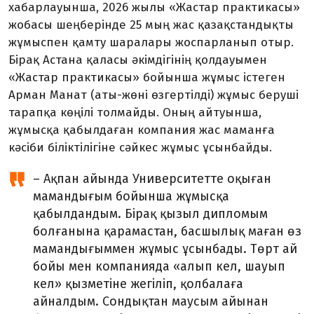
хабарлауынша, 2026 жылы «Жастар практикасы»
жобасы шеңберінде 25 мың жас қазақстандықты
жұмыспен қамту шаралары жоспарланып отыр.
Бірақ Астана қаласы әкім­дігінің қолдауымен
«Жастар прак­тикасы» бойынша жұмыс істеген
Арман Манат (аты-жөні өзгертілді) жұмыс беруші
тарапқа көңілі толмайды. Оның айтуынша,
жұмысқа қабылдаған компания жас маманға
кәсіби білік­тілігіне сәйкес жұмыс ұсынбайды.
– Ақпан айында Университетте оқыған
мамандығым бойынша жұмысқа
қабылдандым. Бірақ қызыл дипломым
болға­нына қарамастан, басшылық маған өз
мамандығыммен жұмыс ұсынбады. Төрт ай
бойы мен компанияда «алып кел, шауып
кел» қызметіне жегіліп, қолбалаға
айналдым. Сондықтан маусым айы­нан