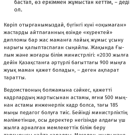
бастап, өз еркіммен жұ­мыс­тан кеттім, – деді
ол.
Көріп отырғанымыздай, бүгінгі күні «оқымаған»
жастарды айтпағанның өзінде «күректей»
дипломы бар жас маманға лайық жұмыс ұсыну
нарығы қалып­таспаған сыңайлы. Жақында Ғы­
лым және жоғары білім минис­трлігі: «2030 жылға
дейін Қа­зақ­станға әртүрлі бағыттағы 900 мыңға
жуық маман қажет болады», – деген ақпарат
таратты.
Ведомствоның болжамына сәйкес, қажетті
кадрлардың жартысынан астамы, яғни 500 мың­
нан астамы инженерлік кадр бол­са, тағы 185
мыңы педагог болуға тиіс. Бейінді министрліктің
мәліметінше, осы деректер негі­зінде алдағы үш
жылға арналған мемлекеттік білім беру