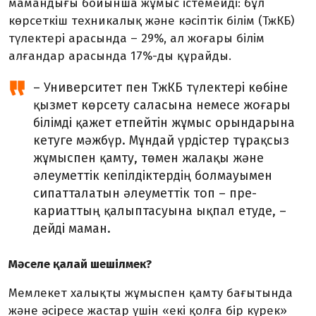
мамандығы бойынша жұмыс істемейді: бұл
көрсеткіш техникалық және кәсіптік білім (ТжКБ)
түлектері арасында – 29%, ал жоғары білім
алғандар арасында 17%-ды құрайды.
– Университет пен ТжКБ түлектері көбіне
қызмет көрсету саласына немесе жоғары
білімді қажет етпейтін жұмыс орындарына
кетуге мәжбүр. Мұндай үр­дістер тұрақсыз
жұмыспен қамту, төмен жалақы және
әлеуметтік кепілдіктердің болмауымен
сипатталатын әлеуметтік топ – пре­
кариаттың қалыптасуына ықпал етуде, –
дейді маман.
Мәселе қалай шешілмек?
Мемлекет халықты жұмыспен қамту бағытында
және әсіресе жастар үшін «екі қолға бір күрек»