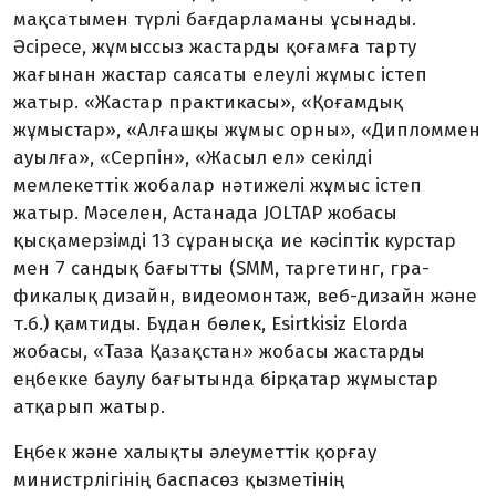
мақсатымен түрлі бағдарламаны ұсынады.
Әсіресе, жұмыссыз жас­тарды қоғамға тарту
жағынан жастар саясаты елеулі жұмыс істеп
жатыр. «Жастар практикасы», «Қоғамдық
жұмыстар», «Алғашқы жұмыс орны», «Дип­ломмен
ауылға», «Серпін», «Жасыл ел» секілді
мемлекеттік жобалар нәтижелі жұмыс істеп
жатыр. Мәселен, Астанада JOLTAP жобасы
қысқамерзімді 13 сұранысқа ие кәсіптік курстар
мен 7 сандық бағытты (SMM, таргетинг, гра­
фикалық дизайн, видеомонтаж, веб-дизайн және
т.б.) қамтиды. Бұдан бөлек, Esirtkisiz Elorda
жобасы, «Таза Қазақстан» жобасы жас­тарды
еңбекке баулу бағы­тында бірқатар жұмыстар
атқарып жатыр.
Еңбек және халықты әлеу­меттік қорғау
министрлігінің бас­пасөз қызметінің