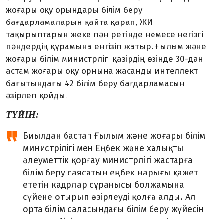
жоғары оқу орындары білім беру
бағдарламаларын қайта қарап, ЖИ
тақырыптарын жеке пән ретінде немесе негізгі
пән­дердің құрамына енгізіп жатыр. Ғылым және
жоғары білім ми­нистрлігі қазірдің өзінде 30-дан
астам жоғары оқу орнына жасанды интеллект
бағытындағы 42 білім беру бағдарламасын
әзірлеп қойды.
ТҮЙІН:
Биылдан бастап Ғылым және жоғары білім
министрілігі мен Еңбек және халықты
әлеуметтік қорғау министрлігі жастарға
білім беру саясатын еңбек нарығы қажет
ететін кадрлар сұранысы болжамына
сүйене отырып әзірлеуді қолға алды. Ал
орта білім саласын­дағы білім беру жүйесін