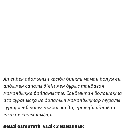
Ал еңбек адамының кәсіби білікті маман болуы ең
алдымен сапалы білім мен дұрыс таңдаған
мамандыққа байланысты. Сондықтан болашақта
аса сұранысқа ие болатын мамандықтар туралы
сұрақ «еңбектеген» жасқа да, ертеңін ойлаған
елге де керек шығар.
Әлемді өзгертетін үздік 3 мамандық