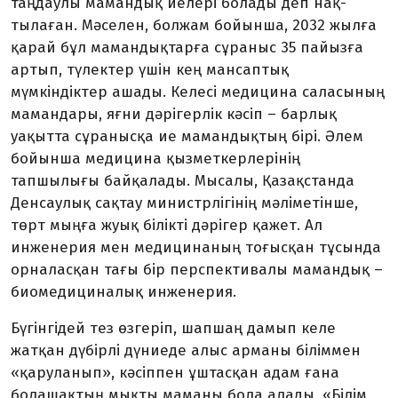
таңдаулы мамандық иелері болады деп нақ­
тылаған. Мәселен, болжам бо­йынша, 2032 жылға
қарай бұл мамандықтарға сұраныс 35 па­йыз­ға
артып, түлектер үшін кең ман­саптық
мүмкіндіктер ашады. Ке­лесі медицина саласының
маман­дары, яғни дәрігерлік кәсіп – барлық
уақытта сұранысқа ие маман­дықтың бірі. Әлем
бойынша медицина қызметкер­лерінің
тапшылығы байқалады. Мысалы, Қазақстанда
Денсаулық сақтау министрлігінің мәліметін­ше,
төрт мыңға жуық білікті дәрігер қажет. Ал
инженерия мен медицинаның тоғысқан тұсында
орналасқан тағы бір перспективалы мамандық –
биомедициналық инженерия.
Бүгінгідей тез өзгеріп, шап­шаң дамып келе
жатқан дүбірлі дү­ниеде алыс арманы біліммен
«қаруланып», кәсіппен ұштасқан адам ғана
болашақтың мықты маманы бола алады. «Білім