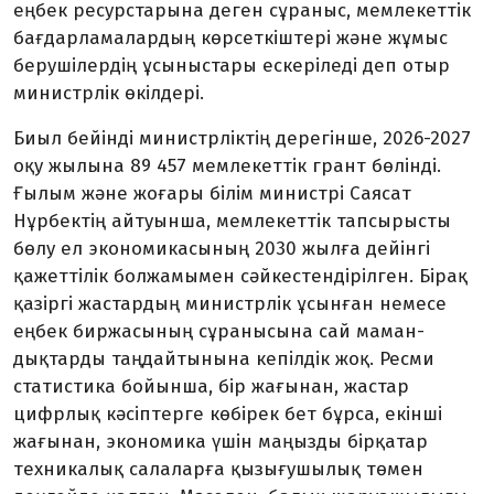
еңбек ресурстарына деген сұраныс, мемлекеттік
бағдарламалардың көрсеткіштері және жұмыс
берушілердің ұсыныстары ескеріледі деп отыр
министрлік өкілдері.
Биыл бейінді министрліктің дерегінше, 2026-2027
оқу жылына 89 457 мемлекеттік грант бөлінді.
Ғылым және жоғары білім министрі Саясат
Нұрбектің айтуынша, мемлекеттік тапсырысты
бөлу ел экономикасының 2030 жылға дейінгі
қажеттілік болжамымен сәйкестендірілген. Бірақ
қазіргі жастардың министрлік ұсынған немесе
еңбек биржа­сының сұранысына сай маман­
дықтарды таңдайтынына кепілдік жоқ. Ресми
статистика бойынша, бір жағынан, жастар
цифрлық кәсіптерге көбірек бет бұрса, екінші
жағынан, экономика үшін маңызды бірқатар
техникалық салаларға қызығушылық төмен