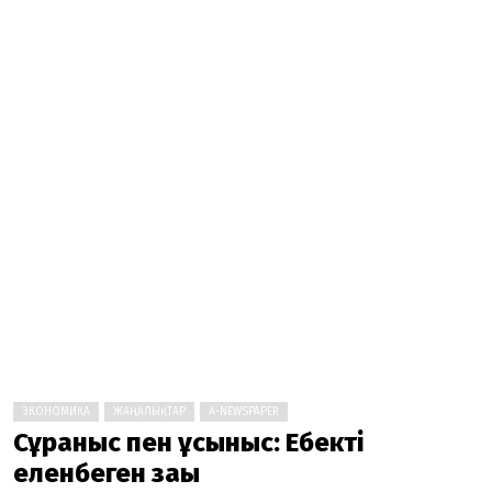
ЭКОНОМИКА
ЖАҢАЛЫҚТАР
A-NEWSPAPER
Сұраныс пен ұсыныс: Еңбектің
еленбеген заңы