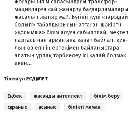
жоғары білім саласындағы трансфор­
мация­ларға сай жаңарту бағдарламалары
жасалып жатыр ма?! Бүгінгі күні «тарыдай
болып» табалдырығын аттаған шәкіртін
«қосымша» білім алуға сабылтпай, мектеп
партасынан арманына қанат байлап, қия­
лын өз елінің ертеңімен байланыстара
алатын ұрпақ тәрбиелеу ісі қа­лай болмақ
екен...
Тілекгүл ЕСДӘУЛЕТ
Еңбек
жасанды интеллект
білім беру
сұраныс
ұсыныс
білікті маман