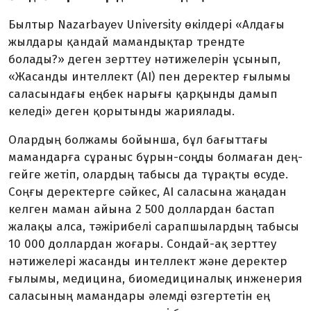
Былтыр Nazarbayev University өкілдері «Алдағы
жылдары қандай мамандықтар трендте
болады?» деген зерттеу нәтижелерін ұсы­нып,
«Жасанды интеллект (AI) пен деректер ғылымы
саласын­дағы еңбек нарығы қарқынды дамып
келеді» деген қорытынды жариялады.
Олардың болжамы бойынша, бұл бағыттағы
мамандарға сұра­ныс бұрын-соңды болмаған дең­
гейге жетіп, олардың табысы да тұрақты өсуде.
Соңғы деректерге сәйкес, AI саласына жаңадан
келген маман айына 2 500 доллардан бастап
жалақы алса, тә­жірибелі сарапшылардың табысы
10 000 доллардан жоғары. Сондай-ақ зерттеу
нәтижелері жасанды интеллект және деректер
ғылы­мы, медицина, биомедициналық инженерия
саласының мамандары әлемді өзгертетін ең