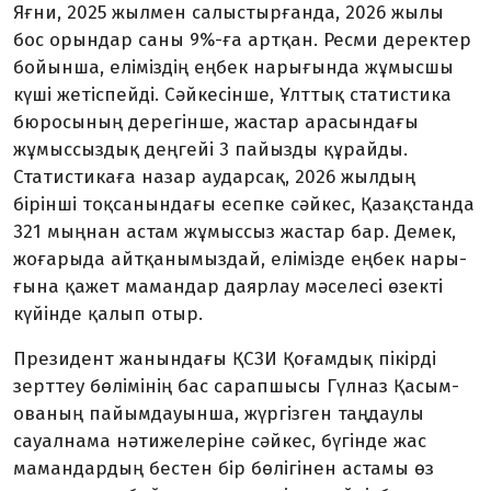
Яғни, 2025 жылмен салыстырғанда, 2026 жылы
бос орындар саны 9%-ға артқан. Ресми деректер
бойынша, еліміздің еңбек нарығында жұмысшы
күші жетіспейді. Сәйкесінше, Ұлттық статистика
бюросының дерегін­ше, жастар арасындағы
жұмыс­сыз­дық деңгейі 3 пайызды құрай­ды.
Статистикаға назар аударсақ, 2026 жылдың
бірінші тоқсанын­дағы есепке сәйкес, Қазақстанда
321 мыңнан астам жұмыссыз жастар бар. Демек,
жоғарыда айтқа­нымыздай, елімізде еңбек нары­
ғына қажет мамандар даярлау мә­селесі өзекті
күйінде қалып отыр.
Президент жанындағы ҚСЗИ Қоғамдық пікірді
зерттеу бөлімі­нің бас сарапшысы Гүлназ Қа­сым­
ова­ның пайымдауынша, жүргізген таңдаулы
сауалнама нәтижелеріне сәйкес, бүгінде жас
мамандардың бестен бір бөлігінен астамы өз