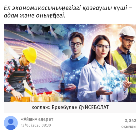
Ел экономикасының негізгі қозғаушы күші –
адам және оның еңбегі.
коллаж: Еркебұлан ДҮЙСЕБОЛАТ
«Айқын» ақпарат
3,042
13/06/2026 08:30
оқылды