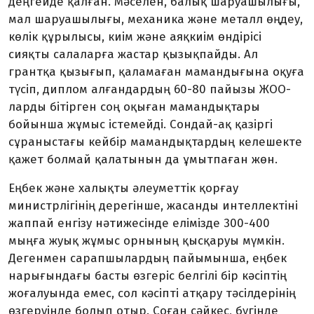
деңгейде қалған. Мәселен, балық шаруашылығы,
мал шаруа­шылығы, механика және металл өңдеу,
көлік құрылысы, киім және аяқкиім өндірісі
сияқты салаларға жастар қызықпайды. Ал
грантқа қызығып, қаламаған мамандығына оқуға
түсіп, диплом алғандардың 60-80 пайызы ЖОО-
ларды бітірген соң оқыған мамандықтары
бойынша жұмыс істемейді. Сондай-ақ қазіргі
сұра­ныстағы кейбір мамандықтардың келешекте
қажет болмай қала­тынын да ұмытпаған жөн.
Еңбек және халықты әлеу­меттік қорғау
министрлігінің дере­гінше, жасанды интеллектіні
жаппай енгізу нәтижесінде еліміз­де 300-400
мыңға жуық жұмыс орнының қысқаруы мүмкін.
Дегенмен сарапшылардың пайымынша, еңбек
нарығындағы бас­ты өзгеріс белгілі бір кәсіптің
жоғалуында емес, сол кәсіпті атқару тәсілдерінің
өзгеруінде болып отыр. Соған сәйкес, бү­гінде