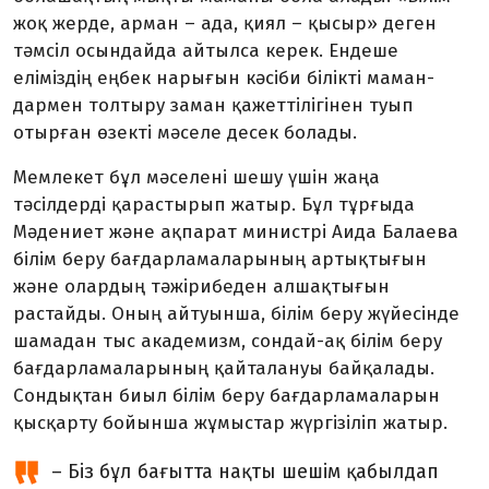
жоқ жерде, арман – ада, қиял – қы­сыр» деген
тәмсіл осындайда айтылса керек. Ендеше
еліміздің ең­бек нарығын кәсіби білікті ма­ман­
дармен толтыру заман қа­жет­тілігінен туып
отырған өзекті мәселе десек болады.
Мемлекет бұл мәселені шешу үшін жаңа
тәсілдерді қарастырып жатыр. Бұл тұрғыда
Мәдениет және ақпарат министрі Аида Балаева
білім беру бағдарлама­лары­ның артықтығын
және олардың тәжірибеден алшақ­тығын
растайды. Оның айтуынша, білім беру жүйесінде
шамадан тыс ака­демизм, сондай-ақ білім беру
бағ­дар­ламаларының қайта­лануы байқалады.
Сондықтан биыл бі­лім беру бағдарламаларын
қыс­қарту бойынша жұмыстар жүр­гізіліп жатыр.
– Біз бұл бағытта нақты шешім қабылдап