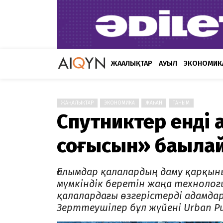
ЖАҢАЛЫҚТАР
АУЫЛ
ЭКОНОМИК
ЖАҢАЛЫҚТАР
ЭКОНОМИКА
ЖАҺАН
ТАНЫМ
Спутниктер енді 
соғысын» бақыла
Ғалымдар қалалардың даму қарқын
мүмкіндік беретін жаңа технолог
қалалардағы өзгерістерді адамда
Зерттеушілер бұл жүйені Urban Pu