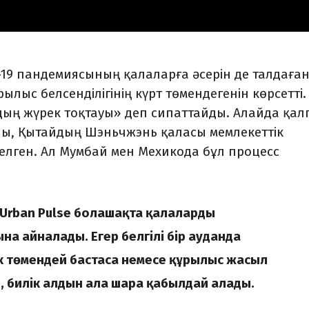
19 пандемиясының қалаларға әсерін де талдаған
ылыс белсенділігінің күрт төмендегенін көрсетті.
ың жүрек тоқтауы» деп сипаттайды. Алайда қа
лы, Қытайдың Шэньчжэнь қаласы мемлекеттік
елген. Ал Мумбай мен Мехикода бұл процесс
, Urban Pulse болашақта қалаларды
на айналады. Егер белгілі бір ауданда
к төмендей бастаса немесе құрылыс жасыл
е, билік алдын ала шара қабылдай алады.