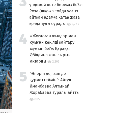
үндемей кете береміз бе?»:
Роза Әлқожа тойда уағыз
айтқан адамға қатаң жаза
қолдануды сұрады
2,754
«Жоғалған жылдар мен
суыған көңілді қайтару
мүмкін бе?»: Қарақат
Әбілдина жан сырын
ақтарды
2,202
"Өнерін де, өзін де
құрметтеймін": Айгүл
Иманбаева Алтынай
Жорабаева туралы айтты
805