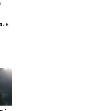
н
рдың