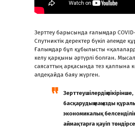
Зерттеу барысында ғалымдар COVID-
Спутниктік деректер бүкіл әлемде құр
Ғалымдар бұл құбылысты «қалалард
келу қарқыны әртүрлі болған. Мыса
саясаттың арқасында тез қалпына к
әлдеқайда баяу жүрген.
Зерттеушілердің пікірінше
басқарудың маңызды құралы
экономикалық белсенділі
аймақтарға қауіп төндірс