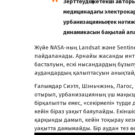
Зерттеудің жетекші автор
медицинадағы электрокар
урбанизацияның тек нәтижес
динамикасын бақылай алам
Жүйе NASA-ның Landsat және Sentin
пайдаланады. Арнайы жасанды инт
басталуын, ескі нысандардың бұз
аудандардың қалыптасуын анықтай
Ғалымдар Сиэтл, Шэньчжэнь, Лагос,
отырып, урбанизацияның үш маңызды
бірқалыпты емес, «секірмелі» түрде
кейін біраз уақыт баяулайды. Екінші
қарқынды дамып, кейін тоқырау кезең
уақытта дамымайды. Бір аудан тез өс