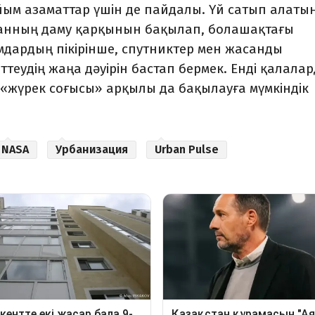
ым азаматтар үшін де пайдалы. Үй сатып алаты
данның даму қарқынын бақылап, болашақтағы
мдардың пікірінше, спутниктер мен жасанды
ттеудің жаңа дәуірін бастап бермек. Енді қалала
 «жүрек соғысы» арқылы да бақылауға мүмкіндік
NASA
Урбанизация
Urban Pulse