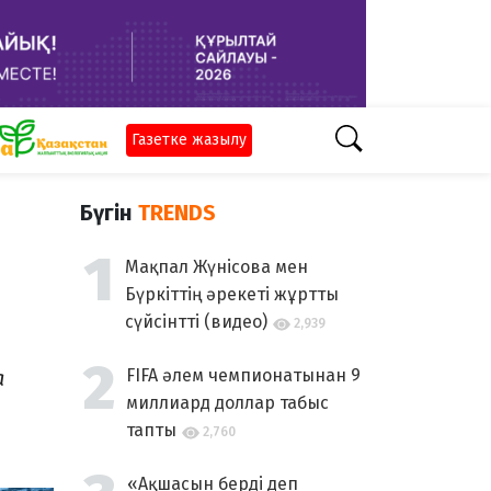
Газетке жазылу
Бүгін
TRENDS
Мақпал Жүнісова мен
Бүркіттің әрекеті жұртты
сүйсінтті (видео)
2,939
а
FIFA әлем чемпионатынан 9
миллиард доллар табыс
тапты
2,760
«Ақшасын берді деп