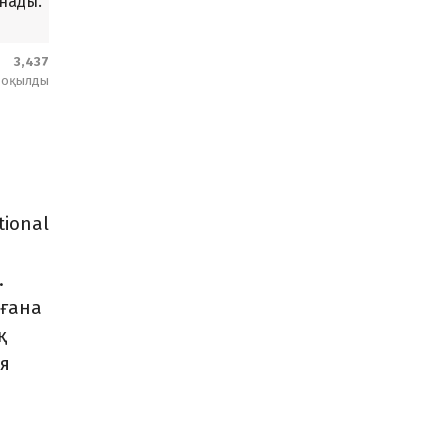
нады.
3,437
оқылды
tional
.
 ғана
қ
ия