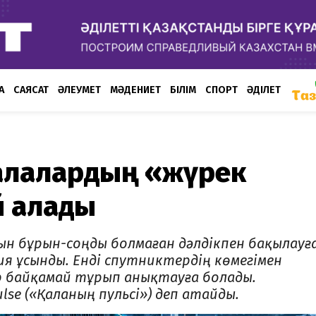
А
САЯСАТ
ӘЛЕУМЕТ
МӘДЕНИЕТ
БІЛІМ
СПОРТ
ӘДІЛЕТ
қалалардың «жүрек
й алады
ын бұрын-соңды болмаған дәлдікпен бақылауғ
ия ұсынды. Енді спутниктердің көмегімен
р байқамай тұрып анықтауға болады.
lse («Қаланың пульсі») деп атайды.