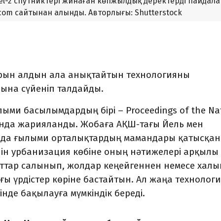
el-2 спутниктері жинаған көпжылдық деректерді пайдала
.com сайтынан алынды. Авторлығы: Shutterstock
ын алдын ала анықтайтын технологияны
ына сүйеніп талдайды.
лыми басылымдардың бірі – Proceedings of the Na
ында жарияланды. Жобаға АҚШ-тағы Йель мен
а да ғылыми орталықтардың мамандары қатысқан
ін урбанизация көбіне оның нәтижелері арқылы
аттар салынып, жолдар кеңейгеннен немесе халы
ғы үрдістер көріне бастайтын. Ал жаңа технолог
інде бақылауға мүмкіндік береді.