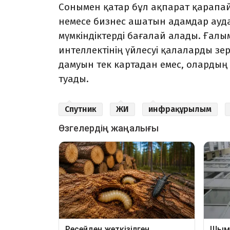
Сонымен қатар бұл ақпарат қарапай
немесе бизнес ашатын адамдар ау
мүмкіндіктерді бағалай алады. Ғалы
интеллектінің үйлесуі қалаларды зер
дамуын тек картадан емес, олардың
туады.
Спутник
ЖИ
инфрақұрылым