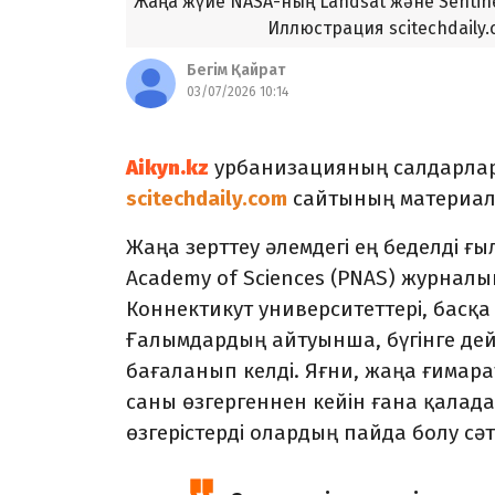
Жаңа жүйе NASA-ның Landsat және Sentin
Иллюстрация scitechdaily
Бегім Қайрат
03/07/2026 10:14
урбанизацияның салдарлар
Aikyn.kz
сайтының материал
scitechdaily.com
Жаңа зерттеу әлемдегі ең беделді ғы
Academy of Sciences (PNAS) журнал
Коннектикут университеттері, басқ
Ғалымдардың айтуынша, бүгінге дей
бағаланып келді. Яғни, жаңа ғимар
саны өзгергеннен кейін ғана қалада
өзгерістерді олардың пайда болу сәт