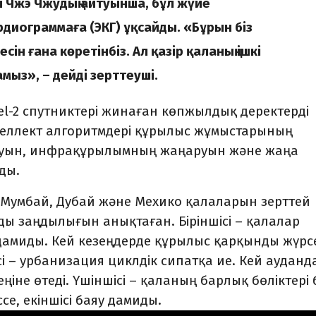
ы Чжэ Чжудың айтуынша, бұл жүйе
диограммаға (ЭКГ) ұқсайды. «Бұрын біз
ін ғана көретінбіз. Ал қазір қаланың ішкі
ыз», – дейді зерттеуші.
el-2 спутниктері жинаған көпжылдық деректерді
еллект алгоритмдері құрылыс жұмыстарының
ылуын, инфрақұрылымның жаңаруын және жаңа
ды.
 Мумбай, Дубай және Мехико қалаларын зерттей
 заңдылығын анықтаған. Біріншісі – қалалар
 дамиды. Кей кезеңдерде құрылыс қарқынды жүрс
сі – урбанизация циклдік сипатқа ие. Кей ауданд
іне өтеді. Үшіншісі – қаланың барлық бөліктері 
се, екіншісі баяу дамиды.