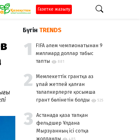
Газетке жазылу
Бүгін
TRENDS
ев
FIFA әлем чемпионатынан 9
миллиард доллар табыс
а
тапты
881
Мемлекеттік грантқа аз
ұпай жетпей қалған
тығы
талапкерлерге қосымша
лі
грант бөлінетін болды
525
Астанада қаза тапқан
фельдшер Ұлдана
Мырзуанның ісі сотқа
жолданды
485