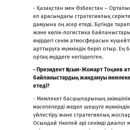
- Қазақстан мен Өзбекстан – Орталық
ел арасындағы стратегиялық серікте
дамуына оң әсер етеді. Бүгінде та
және көлік-логистика байланыстарын
өңірдегі сенім атмосферасын күшей
арттыруға мүмкіндік беріп отыр. Ең 
ортақ мүддеге негізделген.
- Президент Қасым-Жомарт Тоқаев ат
байланыстардың жандануы мемлекет
етеді?
- Мемлекет басшыларының әкімшілік
мәселелерді жедел шешуге мүмкіндік
үйлестіру және стратегиялық жоспа
Осындай тікелей әрі сенімді диало