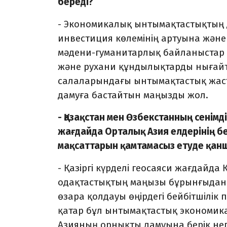
береді?
- Экономикалық ынтымақтастықтың
инвестиция көлемінің артуына және
мәдени-гуманитарлық байланыстар 
және рухани құндылықтарды нығайта
салаларындағы ынтымақтастық жаста
дамуға бастайтын маңызды жол.
- Қазақстан мен Өзбекстанның сенім
жағдайда Орталық Азия елдерінің бе
мақсаттарын қамтамасыз етуде қа
- Қазіргі күрделі геосаяси жағдайда
одақтастықтың маңызы бұрынғыдан да
өзара қолдауы өңірдегі бейбітшілік п
қатар бұл ынтымақтастық экономик
Азияның орнықты дамуына берік нег