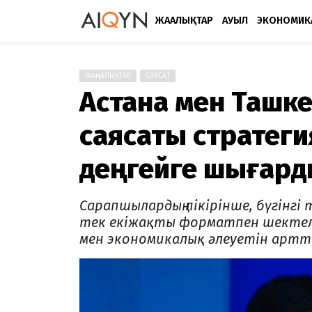
ЖАҢАЛЫҚТАР
АУЫЛ
ЭКОНОМИК
ЖАҢАЛЫҚТАР
САЯСАТ
Астана мен Ташке
саясаты стратеги
деңгейге шығар
Сарапшылардың пікірінше, бүгінгі
тек екіжақты форматпен шектелм
мен экономикалық әлеуетін артты