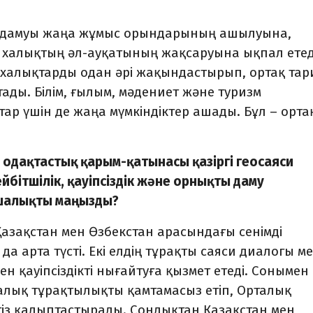
 дамуы жаңа жұмыс орындарының ашылуына,
 халықтың әл-ауқатының жақсаруына ықпал етеді
халықтарды одан әрі жақындастырып, ортақ тар
ды. Білім, ғылым, мәдениет және туризм
р үшін де жаңа мүмкіндіктер ашады. Бұл – орта
ді одақтастық қарым-қатынасы қазіргі геосаяси
йбітшілік, қауіпсіздік және орнықты даму
ншалықты маңызды?
 Қазақстан мен Өзбекстан арасындағы сенімді
 арта түсті. Екі елдің тұрақты саяси диалогы м
ен қауіпсіздікті нығайтуға қызмет етеді. Сонымен
алық тұрақтылықты қамтамасыз етіп, Орталық
із қалыптастырады. Сондықтан Қазақстан мен