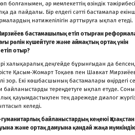
өп болғанымен, әр мемлекеттің өзіндік тәжірибесі
қа да пайдалы. Бір елдегі сәтті бастамалар екінш
рмалардың нәтижелілігін арттыруға ықпал етеді.
 Мирзиёев бастамашылық етіп отырған реформал
ғы рөлін күшейтуге және аймақтың ортақ үнін
етіп отыр?
рі халықаралық деңгейде бұрынғыдан да белсенд
дерісте Қасым-Жомарт Тоқаев пен Шавкат Мирзиёе
і зор. Екі көшбасшының бастамалары өңірдегі се
и байланыстарды тереңдетуге ықпал етуде. Соны
лық қауымдастықпен тең дәрежеде диалог жүргі
птасып келеді.
гуманитарлық байланыстардың кеңеюі Қазақстан
ына және ортақ дамуына қандай жаңа мүмкінді