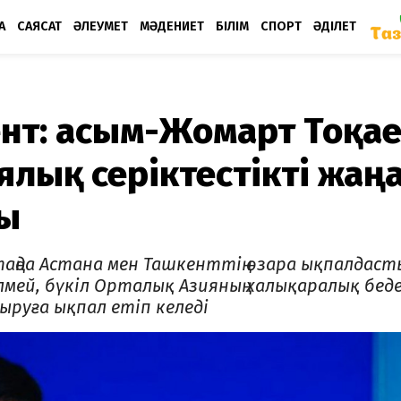
А
САЯСАТ
ӘЛЕУМЕТ
МӘДЕНИЕТ
БІЛІМ
СПОРТ
ӘДІЛЕТ
нт: Қасым-Жомарт Тоқа
ялық серіктестікті жаң
ды
 таңда Астана мен Ташкенттің өзара ықпалдас
ей, бүкіл Орталық Азияның халықаралық беде
руға ықпал етіп келеді