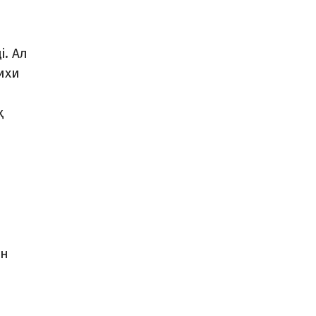
. Ал
ихи
қ
ен