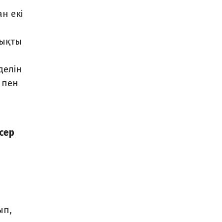
н екі
тықты
делін
 пен
сер
ып,