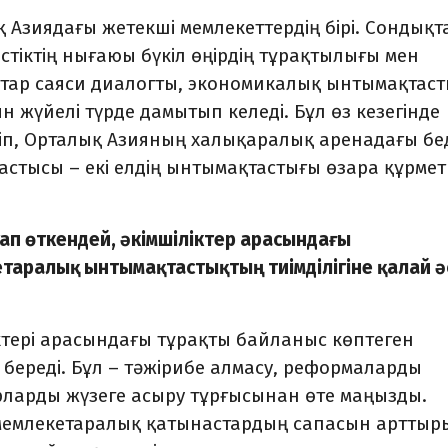
 Азиядағы жетекші мемлекеттердің бірі. Сондықта
стіктің нығаюы бүкіл өңірдің тұрақтылығы мен
раптар саяси диалогты, экономикалық ынтымақтас
 жүйелі түрде дамытып келеді. Бұл өз кезегінде
тіп, Орталық Азияның халықаралық аренадағы бе
бастысы – екі елдің ынтымақтастығы өзара құрмет
ап өткендей, әкімшіліктер арасындағы
аралық ынтымақтастықтың тиімділігіне қалай ә
тері арасындағы тұрақты байланыс көптеген
 береді. Бұл – тәжірибе алмасу, реформаларды
рларды жүзеге асыру тұрғысынан өте маңызды.
г мемлекетаралық қатынастардың сапасын арттыр