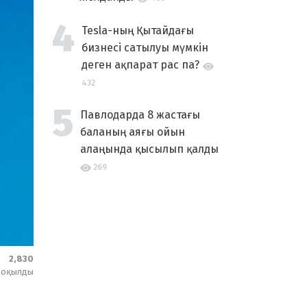
Tesla-ның Қытайдағы
бизнесі сатылуы мүмкін
деген ақпарат рас па?
432
Павлодарда 8 жастағы
баланың аяғы ойын
алаңында қысылып қалды
269
2,830
оқылды