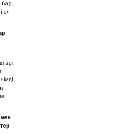
 бар.
і ел
ар
і әрі
в
німді
ң
зе
 мен
ктер