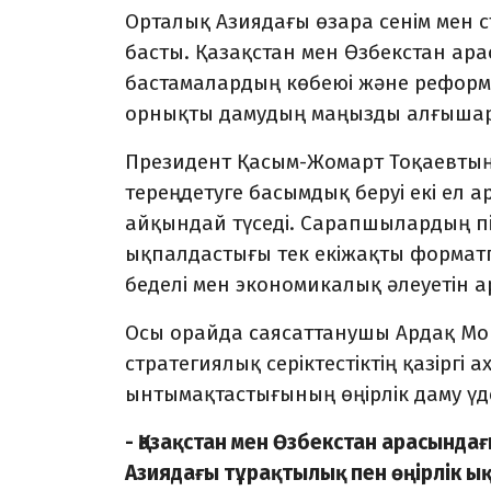
Орталық Азиядағы өзара сенім мен с
басты. Қазақстан мен Өзбекстан ар
бастамалардың көбеюі және реформа
орнықты дамудың маңызды алғыша
Президент Қасым-Жомарт Тоқаевтың
тереңдетуге басымдық беруі екі ел 
айқындай түседі. Сарапшылардың пік
ықпалдастығы тек екіжақты формат
беделі мен экономикалық әлеуетін а
Осы орайда саясаттанушы Ардақ Мо
стратегиялық серіктестіктің қазіргі
ынтымақтастығының өңірлік даму үдері
- Қазақстан мен Өзбекстан арасында
Азиядағы тұрақтылық пен өңірлік ы