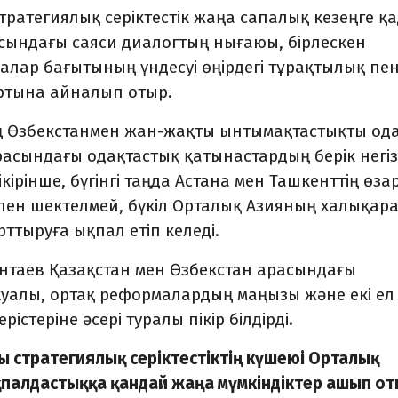
тратегиялық серіктестік жаңа сапалық кезеңге қ
асындағы саяси диалогтың нығаюы, бірлескен
лар бағытының үндесуі өңірдегі тұрақтылық пе
ртына айналып отыр.
 Өзбекстанмен жан-жақты ынтымақтастықты ода
арасындағы одақтастық қатынастардың берік негіз
ірінше, бүгінгі таңда Астана мен Ташкенттің өза
пен шектелмей, бүкіл Орталық Азияның халықар
рттыруға ықпал етіп келеді.
нтаев Қазақстан мен Өзбекстан арасындағы
 ахуалы, ортақ реформалардың маңызы және екі ел
стеріне әсері туралы пікір білдірді.
ғы стратегиялық серіктестіктің күшеюі Орталық
қпалдастыққа қандай жаңа мүмкіндіктер ашып от