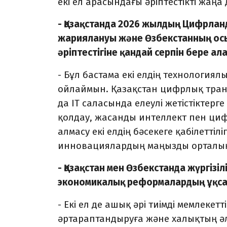
екі ел арасындағы әріптестікті жаңа 
- Қазақстанда 2026 жылдың Цифрла
жариялануы және Өзбекстанның осы 
әріптестігіне қандай серпін бере ал
- Бұл бастама екі елдің технология
ойлаймын. Қазақстан цифрлық транс
да IT саласында елеулі жетістіктерг
қолдау, жасанды интеллект пен циф
алмасу екі елдің бәсекеге қабілетт
инновациялардың маңызды орталықт
- Қазақстан мен Өзбекстанда жүргізі
экономикалық реформалардың ұқса
- Екі ел де ашық әрі тиімді мемлеке
әртараптандыруға және халықтың ә