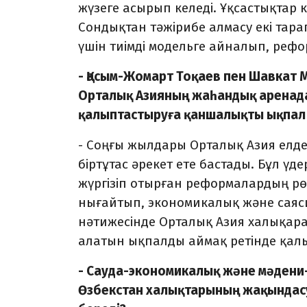
жүзеге асырып келеді. Ұқсастықтар к
Сондықтан тәжірибе алмасу екі тарап
үшін тиімді модельге айналып, рефо
- Қасым-Жомарт Тоқаев пен Шавкат
Орталық Азияның жаһандық аренада
қалыптастыруға қаншалықты ықпал 
- Соңғы жылдары Орталық Азия елде
біртұтас әрекет ете бастады. Бұл ү
жүргізіп отырған реформалардың рөл
нығайтып, экономикалық және саяс
нәтижесінде Орталық Азия халықара
алатын ықпалды аймақ ретінде қалы
- Сауда-экономикалық және мәдени-
Өзбекстан халықтарының жақындасу