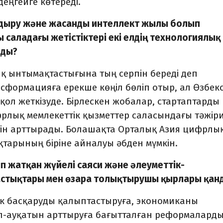
деңгейге көтереді.
ндыру және жасанды интеллект жылы болып
саладағы жетістіктері екі елдің технологиялық
ады?
лық ынтымақтастығына тың серпін береді деп
формацияға ерекше көңіл бөліп отыр, ал Өзбек
е қол жеткізуде. Бірлескен жобалар, стартаптарды
рлық мемлекеттік қызметтер саласындағы тәжір
ілігін арттырады. Болашақта Орталық Азия цифрлы
арының біріне айналуы әбден мүмкін.
ліп жатқан жүйелі саяси және әлеуметтік-
стықтары мен өзара толықтырушы қырлары қан
ттік басқаруды қалыптастыруға, экономиканы
л-ауқатын арттыруға бағытталған реформалард