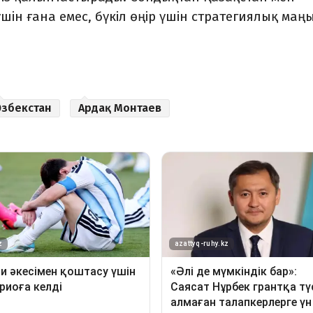
 үшін ғана емес, бүкіл өңір үшін стратегиялық маң
Өзбекстан
Ардақ Монтаев