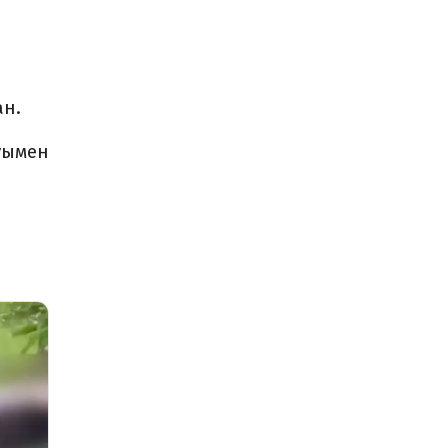
ан.
уымен