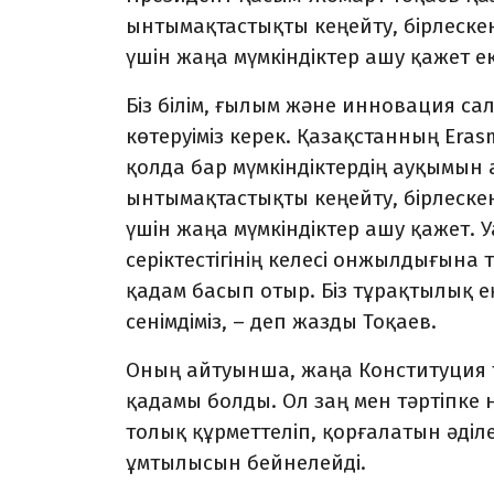
ынтымақтастықты кеңейту, бірлеск
үшін жаңа мүмкіндіктер ашу қажет е
Біз білім, ғылым және инновация с
көтеруіміз керек. Қазақстанның Er
қолда бар мүмкіндіктердің ауқымын 
ынтымақтастықты кеңейту, бірлеск
үшін жаңа мүмкіндіктер ашу қажет. 
серіктестігінің келесі онжылдығына 
қадам басып отыр. Біз тұрақтылық 
сенімдіміз, – деп жазды Тоқаев.
Оның айтуынша, жаңа Конституция тә
қадамы болды. Ол заң мен тәртіпке 
толық құрметтеліп, қорғалатын әділе
ұмтылысын бейнелейді.