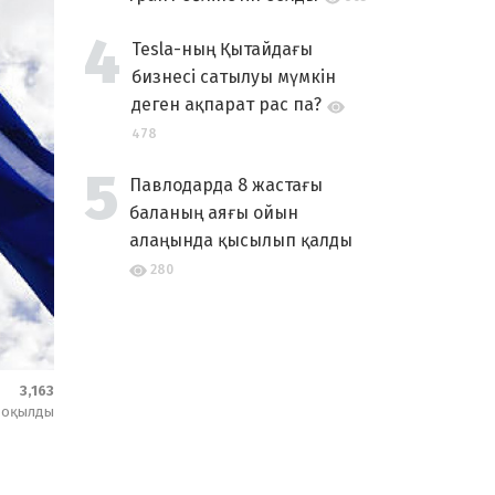
Tesla-ның Қытайдағы
бизнесі сатылуы мүмкін
деген ақпарат рас па?
478
Павлодарда 8 жастағы
баланың аяғы ойын
алаңында қысылып қалды
280
3,163
оқылды