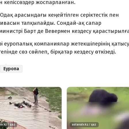
н келіссөздер жоспарланған.
Одақ арасындағы кеңейтілген серіктестік пен
тивасын талқылайды.
Сондай-ақ сапар
инистрі Барт де Вевермен кездесу қарастырылғ
рі еуропалық компаниялар жетекшілерінің қатыс
елінде сөз сөйлеп, бірқатар кездесу өткізеді.
Еуропа