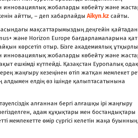
ен инновациялық жобаларды көбейту және жаста
кенін айтты
, – деп хабарлайды
Aikyn.kz
сайты.
аласындағы мақсаттарымыздың деңгейін қайтадан
asmus+ және Horizon Europe бағдарламаларына қа
айқын көрсетіп отыр. Бізге академиялық ұтқырл
ен инновациялық жобаларды көбейту және жаста
Уақыт ешкімді күтпейді. Қазақстан Еуропалық ода
терең жаңғыру кезеңінен өтіп жатқан мемлекет ре
ең алдымен елдің өз ішінде қалыптасатынына
уелсіздік алғаннан бергі алғашқы ірі жаңғыру
негізделген, адам құқықтары мен бостандықтары
тті мемлекетте өмір сүргісі келетін жаңа буынның