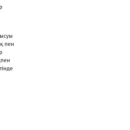
р
тысуы
ық пен
р
қпен
тінде