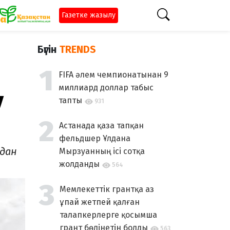
Газетке жазылу
Бүгін
TRENDS
FIFA әлем чемпионатынан 9
миллиард доллар табыс
у
тапты
931
Астанада қаза тапқан
фельдшер Ұлдана
адан
Мырзуанның ісі сотқа
жолданды
564
Мемлекеттік грантқа аз
ұпай жетпей қалған
талапкерлерге қосымша
грант бөлінетін болды
563