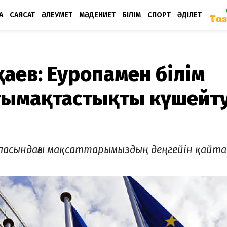
А
САЯСАТ
ӘЛЕУМЕТ
МӘДЕНИЕТ
БІЛІМ
СПОРТ
ӘДІЛЕТ
аев: Еуропамен білім
тымақтастықты күшейт
 саласындағы мақсаттарымыздың деңгейін қайт