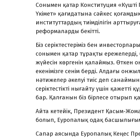
Сонымен қатар Конституция «Күшті 
Үкімет» қағидатына сәйкес қоғамдық 
институттардың тиімділігін арттыру
реформаларды бекітті.
Біз серіктестеріміз бен инвесторла
сонымен қатар тұрақты ережелерді,
жүйесін көргенін қалаймыз. Өткен он
екенімізге сенім берді. Алдағы онжы
нәтижелер әкелуі тиіс деп санаймы
серіктестікті нығайту үшін қажетті қ
бар. Қалғанын біз бірлесе отырып қ
Айта кетейік, Президент Қасым-Жома
болып, Еуропалық одақ басшылығыме
Сапар аясында Еуропалық Кеңес Пр