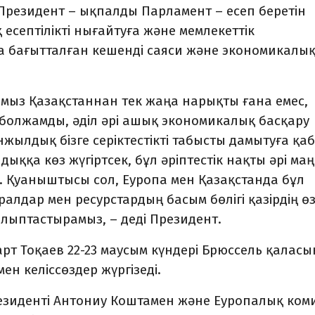
Президент – ықпалды Парламент – есеп беретін
есептілікті нығайтуға және мемлекеттік
ға бағытталған кешенді саяси және экономикалы
рымыз Қазақстаннан тек жаңа нарықты ғана емес,
 болжамды, әділ әрі ашық экономикалық басқару
жылдық бізге серіктестікті табысты дамытуға қабі
лдыққа көз жүгіртсек, бұл әріптестік нақты әрі м
н. Қуаныштысы сол, Еуропа мен Қазақстанда бұл
ұралдар мен ресурстардың басым бөлігі қазірдің ө
алыптастырамыз, – деді Президент.
рт Тоқаев 22-23 маусым күндері Брюссель қалас
н келіссөздер жүргізеді.
езиденті Антониу Коштамен және Еуропалық ком