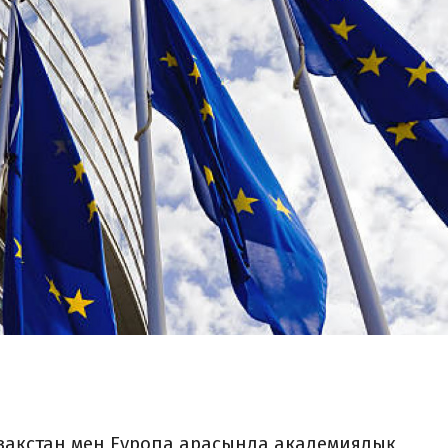
зақстан мен Еуропа арасында академиялық