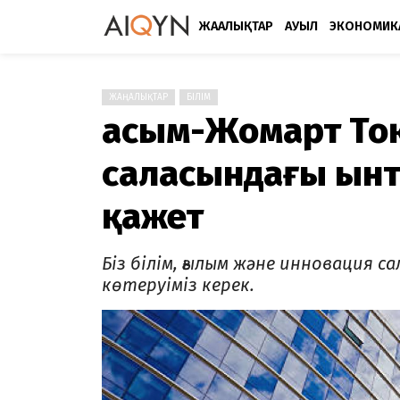
ЖАҢАЛЫҚТАР
АУЫЛ
ЭКОНОМИК
ЖАҢАЛЫҚТАР
БІЛІМ
Қасым-Жомарт Тоқ
саласындағы ын
қажет
Біз білім, ғылым және инновация
көтеруіміз керек.