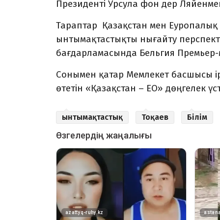
Президенті Урсула фон дер Ляйенме
Тараптар Қазақстан мен Еуропалық 
ынтымақтастықты нығайту перспек
бағдарламасында Бельгия Премьер-м
Сонымен қатар Мемлекет басшысы і
өтетін «Қазақстан – ЕО» дөңгелек үст
ынтымақтастық
Тоқаев
Білім