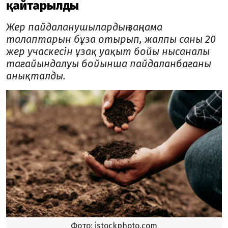
қайтарылды
Жер пайдаланушылардың заңнама
талаптарын бұза отырып, жалпы саны 20
жер учаскесін ұзақ уақыт бойы нысаналы
тағайындалуы бойынша пайдаланбағаны
анықталды.
Фото: istockphoto.com