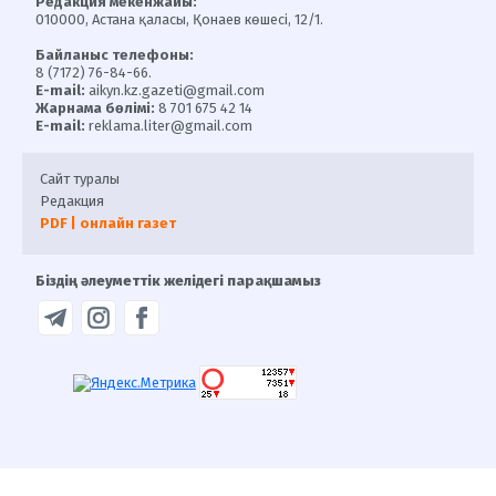
Редакция мекенжайы:
010000, Астана қаласы, Қонаев көшесі, 12/1.
Байланыс телефоны:
8 (7172) 76-84-66.
E-mail:
aikyn.kz.gazeti@gmail.com
Жарнама бөлімі:
8 701 675 42 14
E-mail:
reklama.liter@gmail.com
Сайт туралы
Редакция
PDF | онлайн газет
Біздің әлеуметтік желідегі парақшамыз