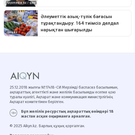
25.12.2018 жылғы №17418-СИ Мерзімді баспасөз басылымын,
ақпараттық агенттікті және желілік басылымды есепке қою
туралы куәлігі, Ақпарат және коммуникация министрлігінің
Ақпарат комитетімен берілген.
Бұл желілік ресурстың ақпараттық өнімдері 18
жастан асқан оқырманға арналған.
© 2025 Aikyn.kz. Барлық құқық қорғалған.