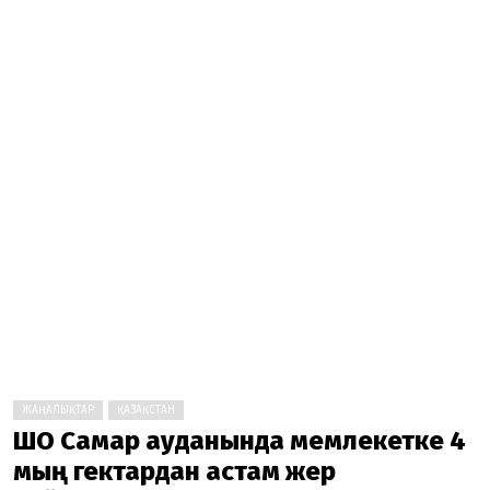
ЖАҢАЛЫҚТАР
ҚАЗАҚСТАН
ШҚО Самар ауданында мемлекетке 4
мың гектардан астам жер