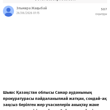
Эльмира Жақсыбай
507
26/06/2026 01:15
оқылды
Шығыс Қазақстан облысы Самар ауданының
прокуратурасы пайдаланылмай жатқан, сондай-ақ
заңсыз берілген жер учаскелерін анықтау және