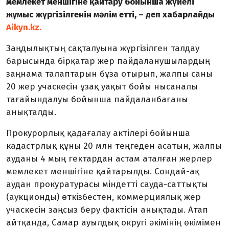
мемлекет меншігіне қайтару бойынша жүйелі
жұмыс жүргізілгенін мәлім етті, – деп хабарлайды
Aikyn.kz.
Заңдылықтың сақталуына жүргізілген талдау
барысында бірқатар жер пайдаланушылардың
заңнама талаптарын бұза отырып, жалпы саны
20 жер учаскесін ұзақ уақыт бойы нысаналы
тағайындалуы бойынша пайдаланбағаны
анықталды.
Прокурорлық қадағалау актілері бойынша
кадастрлық құны 20 млн теңгеден асатын, жалпы
ауданы 4 мың гектардан астам аталған жерлер
мемлекет меншігіне қайтарылды. Сондай-ақ
аудан прокуратурасы міндетті сауда-саттықты
(аукционды) өткізбестен, коммерциялық жер
учаскесін заңсыз беру фактісін анықтады. Атап
айтқанда, Самар ауылдық округі әкімінің өкімімен