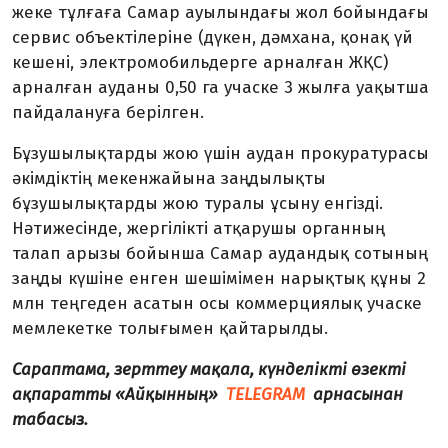
жеке тұлғаға Самар ауылындағы жол бойындағы
сервис объектілеріне (дүкен, дәмхана, қонақ үй
кешені, электромобильдерге арналған ЖҚС)
арналған ауданы 0,50 га учаске 3 жылға уақытша
пайдалануға берілген.
Бұзушылықтарды жою үшін аудан прокуратурасы
әкімдіктің мекенжайына заңдылықты
бұзушылықтарды жою туралы ұсыну енгізді.
Нәтижесінде, жергілікті атқарушы органның
талап арызы бойынша Самар аудандық сотының
заңды күшіне енген шешімімен нарықтық құны 2
млн теңгеден асатын осы коммерциялық учаске
мемлекетке толығымен қайтарылды.
Сараптама, зерттеу мақала, күнделікті өзекті
ақпаратты «Айқынның»
TELEGRAM
арнасынан
табасыз.