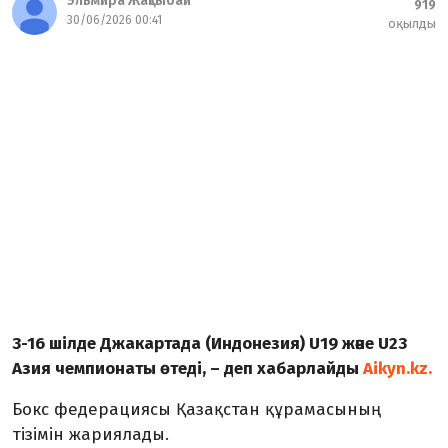
Эльмира Жақсыбай
919
30/06/2026 00:41
оқылды
3-16 шілде Джакартада (Индонезия) U19 және U23
Азия чемпионаты өтеді, – деп хабарлайды
Aikyn.kz.
Бокс федерациясы Қазақстан құрамасының
тізімін жариялады.