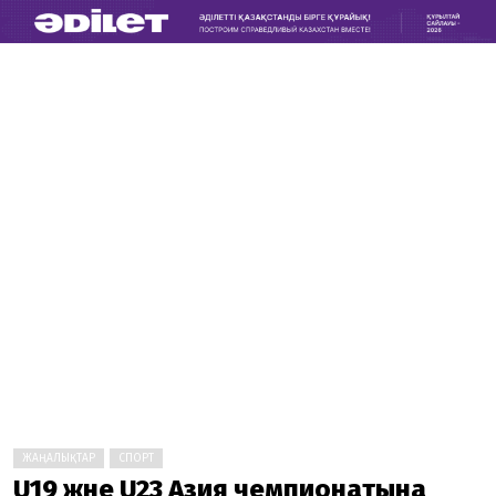
ЖАҢАЛЫҚТАР
СПОРТ
U19 және U23 Азия чемпионатына