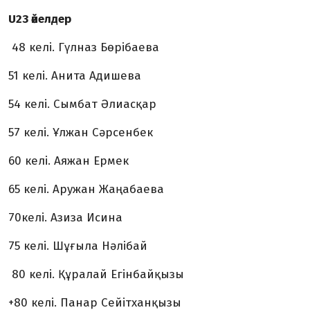
U23 әйелдер
48 келі. Гүлназ Бөрібаева
51 келі. Анита Адишева
54 келі. Сымбат Әлиасқар
57 келі. Ұлжан Сәрсенбек
60 келі. Аяжан Ермек
65 келі. Аружан Жаңабаева
70келі. Азиза Исина
75 келі. Шұғыла Нәлібай
80 келі. Құралай Егінбайқызы
+80 келі. Панар Сейітханқызы