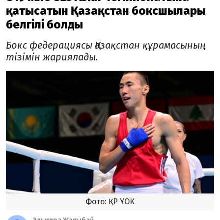
қатысатын Қазақстан боксшылары
белгілі болды
Бокс федерациясы Қазақстан құрамасының
тізімін жариялады.
Фото: ҚР ҰОК