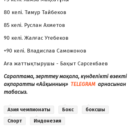
80 келі. Тимур Тайбеков
85 келі. Руслан Ахметов
90 келі. Жалғас Утебеков
+90 келі. Владислав Саможонов
Аға жаттықтырушы - Бақыт Сәрсекбаев
Сараптама, зерттеу мақала, күнделікті өзекті
ақпаратты «Айқынның»
TELEGRAM
арнасынан
табасыз.
Азия чемпионаты
Бокс
боксшы
Спорт
Индонезия