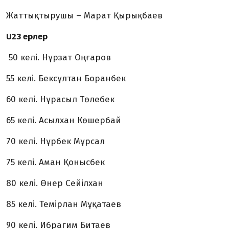
Жаттықтырушы – Марат Қырықбаев
U23 ерлер
50 келі. Нұрзат Оңғаров
55 келі. Бексұлтан Боранбек
60 келі. Нұрасыл Төлебек
65 келі. Асылхан Көшербай
70 келі. Нұрбек Мұрсал
75 келі. Аман Қонысбек
80 келі. Өнер Сейілхан
85 келі. Темірлан Мұқатаев
90 келі. Ибрагим Битаев