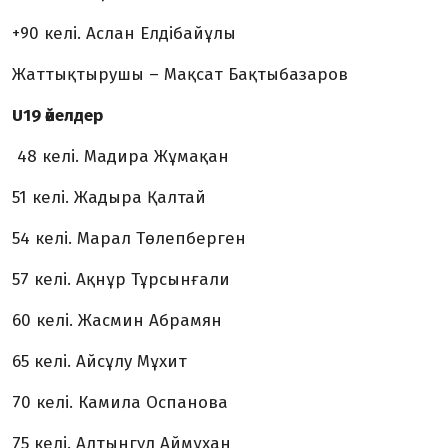
+90 келі. Аслан Елдібайұлы
Жаттықтырушы – Мақсат Бақтыбазаров
U19 әйелдер
48 келі. Мадира Жұмақан
51 келі. Жадыра Қалтай
54 келі. Марал Төлепберген
57 келі. Ақнұр Тұрсынғали
60 келі. Жасмин Абрамян
65 келі. Айсұлу Мұхит
70 келі. Камила Оспанова
75 келі. Алтынгүл Аймұхан