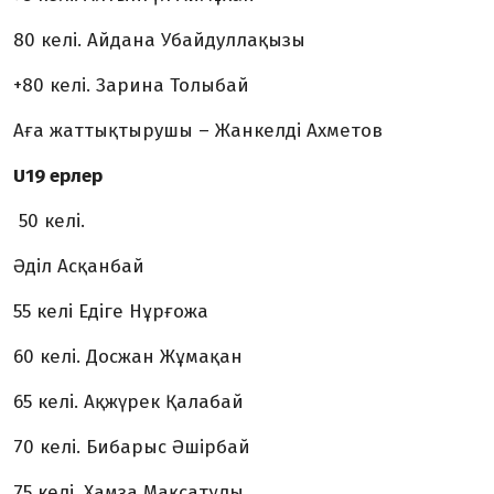
80 келі. Айдана Убайдуллақызы
+80 келі. Зарина Толыбай
Аға жаттықтырушы – Жанкелді Ахметов
U19 ерлер
50 келі.
Әділ Асқанбай
55 келі Едіге Нұрғожа
60 келі. Досжан Жұмақан
65 келі. Ақжүрек Қалабай
70 келі. Бибарыс Әшірбай
75 келі. Хамза Мақсатұлы