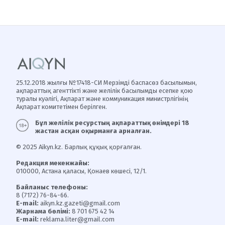
25.12.2018 жылғы №17418-СИ Мерзімді баспасөз басылымын,
ақпараттық агенттікті және желілік басылымды есепке қою
туралы куәлігі, Ақпарат және коммуникация министрлігінің
Ақпарат комитетімен берілген.
Бұл желілік ресурстың ақпараттық өнімдері 18
жастан асқан оқырманға арналған.
© 2025 Aikyn.kz. Барлық құқық қорғалған.
Редакция мекенжайы:
010000, Астана қаласы, Қонаев көшесі, 12/1.
Байланыс телефоны:
8 (7172) 76-84-66.
E-mail:
aikyn.kz.gazeti@gmail.com
Жарнама бөлімі:
8 701 675 42 14
E-mail:
reklama.liter@gmail.com