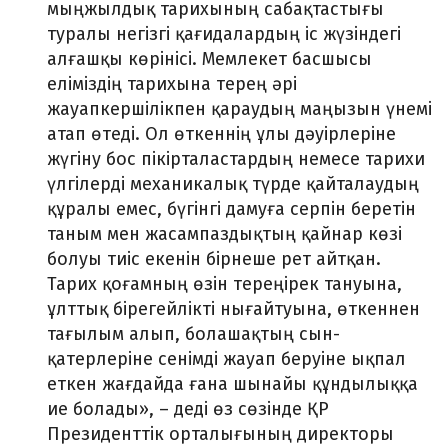
мыңжылдық тарихының сабақтастығы
туралы негізгі қағидалардың іс жүзіндегі
алғашқы көрінісі. Мемлекет басшысы
еліміздің тарихына терең әрі
жауапкершілікпен қараудың маңызын үнемі
атап өтеді. Ол өткеннің ұлы дәуірлеріне
жүгіну бос пікірталастардың немесе тарихи
үлгілерді механикалық түрде қайталаудың
құралы емес, бүгінгі дамуға серпін беретін
таным мен жасампаздықтың қайнар көзі
болуы тиіс екенін бірнеше рет айтқан.
Тарих қоғамның өзін тереңірек тануына,
ұлттық бірегейлікті нығайтуына, өткеннен
тағылым алып, болашақтың сын-
қатерлеріне сенімді жауап беруіне ықпал
еткен жағдайда ғана шынайы құндылыққа
ие болады», – деді өз сөзінде ҚР
Президенттік орталығының директоры