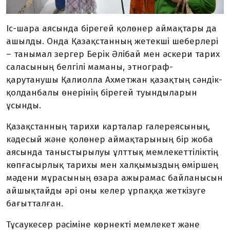
Іс-шара аясында бірегей қолөнер аймақтары да
ашылды. Онда Қазақстанның жетекші шеберлері
– танымал зергер Берік Әлібай мен әскери тарих
саласының белгілі маманы, этнограф-
қарутанушы Қалиолла Ахметжан қазақтың сәндік-
қолданбалы өнерінің бірегей туындыларын
ұсынды.
Қазақстанның тарихи карталар галереясының,
кәдесый және қолөнер аймақтарының бір жоба
аясында таныстырылуы ұлттық мемлекеттіліктің
көпғасырлық тарихы мен халқымыздың өміршең
мәдени мұрасының өзара ажырамас байланысын
айшықтайды әрі оны келер ұрпаққа жеткізуге
бағытталған.
Тұсаукесер рәсіміне көрнекті мемлекет және