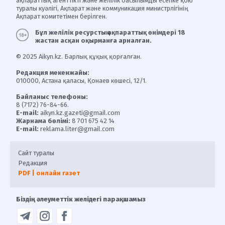
ақпараттық агенттікті және желілік басылымды есепке қою
туралы куәлігі, Ақпарат және коммуникация министрлігінің
Ақпарат комитетімен берілген.
Бұл желілік ресурстың ақпараттық өнімдері 18
жастан асқан оқырманға арналған.
© 2025 Aikyn.kz. Барлық құқық қорғалған.
Редакция мекенжайы:
010000, Астана қаласы, Қонаев көшесі, 12/1.
Байланыс телефоны:
8 (7172) 76-84-66.
E-mail:
aikyn.kz.gazeti@gmail.com
Жарнама бөлімі:
8 701 675 42 14
E-mail:
reklama.liter@gmail.com
Сайт туралы
Редакция
PDF | онлайн газет
Біздің әлеуметтік желідегі парақшамыз