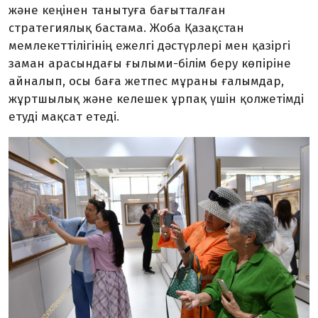
және кеңінен танытуға бағытталған
стратегиялық бастама. Жоба Қазақстан
мемлекеттілігінің ежелгі дәстүрлері мен қазіргі
заман арасындағы ғылыми-білім беру көпіріне
айналып, осы баға жетпес мұраны ғалымдар,
жұртшылық және келешек ұрпақ үшін қолжетімді
етуді мақсат етеді.