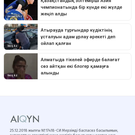
25.12.2018 жылғы №17418-СИ Мерзімді баспасөз басылымын,