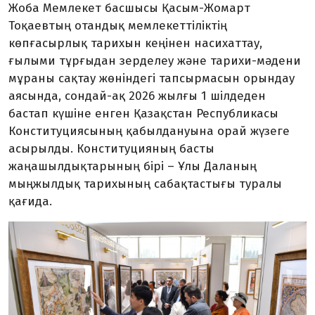
Жоба Мемлекет басшысы Қасым-Жомарт
Тоқаевтың отандық мемлекеттіліктің
көпғасырлық тарихын кеңінен насихаттау,
ғылыми тұрғыдан зерделеу және тарихи-мәдени
мұраны сақтау жөніндегі тапсырмасын орындау
аясында, сондай-ақ 2026 жылғы 1 шілдеден
бастап күшіне енген Қазақстан Республикасы
Конституциясының қабылдануына орай жүзеге
асырылды. Конституцияның басты
жаңашылдықтарының бірі – Ұлы Даланың
мыңжылдық тарихының сабақтастығы туралы
қағида.