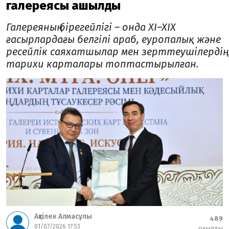
галереясы ашылды
Галереяның бірегейлігі – онда XI–XIX
ғасырлардағы белгілі араб, еуропалық және
ресейлік саяхатшылар мен зерттеушілердің
тарихи карталары топтастырылған.
Ақтілек Алмасұлы
489
01/07/2026 17:53
оқылды