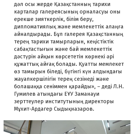
дәл осы жерде Қазақстанның тарихи
карталар галереясының орналасуы оны
ерекше зияткерлік, білім беру,
дипломатиялық және мемлекеттік алаңға
айналдырады. Бұл галерея Қазақстанның
терең тарихи тамырларын, кеңістіктік
сабақтастығын және бай мемлекеттік
дәстүрін айқын көрсететін көрнекі әрі
құжаттық айғақ болады. Қуатты мемлекет
өз тамырын біледі, бүгінгі күн алдындағы
жауапкершілігін терең сезінеді және
болашаққа сеніммен қарайды», – деді Л.Н.
Гумилев атындағы ЕҰУ Заманауи
зерттеулер институтының директоры
Мұхит-Ардагер Сыдықназаров.