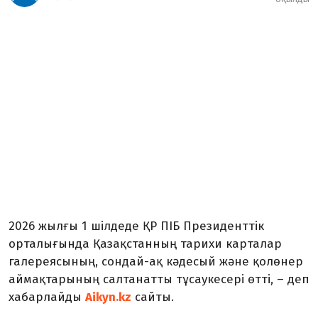
2026 жылғы 1 шілдеде
ҚР ПІБ
Президенттік
орталығында Қазақстанның тарихи карталар
галереясының, сондай-ақ кәдесый және қолөнер
аймақтарының салтанатты тұсаукесері өтті
, – деп
хабарлайды
Aikyn.kz
сайты.