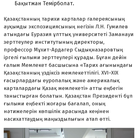
Бақытжан Темірболат.
Қазақстанның тарихи карталар галереясының
ауқымды экспозициясының негізін Л.Н. Гумилев
атындағы Еуразия ұлттық университеті Заманауи
зерттеулер институтының директоры,
профессор Мұхит-Ардагер Сыдықназаровтың
іргелі ғылыми зерттеулері құрады. Бұған дейін
ғалым Мемлекет басшысына «Тарих ағынындағы
Қазақстанның үздіксіз мемлекеттілігі. XVI–XIX
ғасырлардағы еуропалық және америкалық
карталардағы Қазақ мемлекеті» атты еңбегін
таныстырған болатын. Қазақстан Президенті бұл
ғылыми еңбекті жоғары бағалап, оның
нәтижелерін көпшілік арасында кеңінен
насихаттаудың маңыздылығын атап өтті.