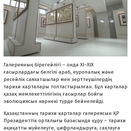
Галереяның бірегейлігі – онда XI–XIX
ғасырлардағы белгілі араб, еуропалық және
ресейлік саяхатшылар мен зерттеушілердің
тарихи карталары топтастырылған. Бұл карталар
қазақ мемлекеттілігінің ғасырлар бойғы
эволюциясын көрнекі түрде бейнелейді.
Қазақстанның тарихи карталар галереясын ҚР
Президенттік орталығы базасында құру – тарихи
ақиқатты жүйелеуге, цифрландыруға, сақтауға