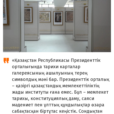
«Қазақстан Республикасы Президенттік
орталығында тарихи карталар
галереясының ашылуының терең
символдық мәні бар. Президенттік орталық
– қазіргі қазақстандық мемлекеттіліктің
жады институты ғана емес. Бұл – мемлекет
тарихы, конституциялық даму, саяси
мәдениет пен ұлттық құндылықтар өзара
сабақтасқан біртұтас кеңістік. Сондықтан