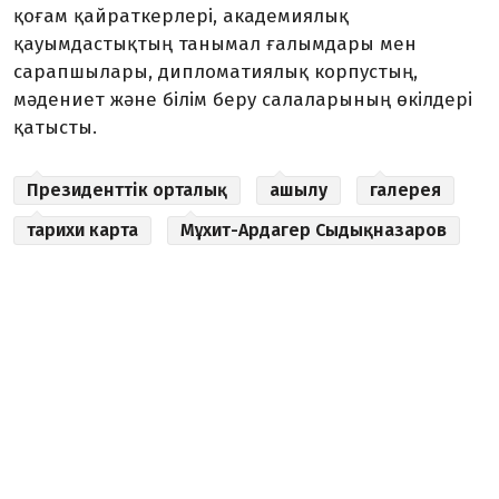
қоғам қайраткерлері, академиялық
қауымдастықтың танымал ғалымдары мен
сарапшылары, дипломатиялық корпустың,
мәдениет және білім беру салаларының өкілдері
қатысты.
Президенттік орталық
ашылу
галерея
тарихи карта
Мұхит-Ардагер Сыдықназаров