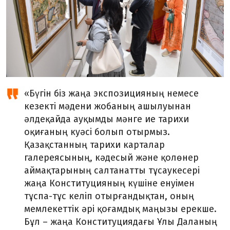
«Бүгін біз жаңа экспозицияның немесе
кезекті мәдени жобаның ашылуынан
әлдеқайда ауқымды мәнге ие тарихи
оқиғаның куәсі болып отырмыз.
Қазақстанның тарихи карталар
галереясының, кәдесый және қолөнер
аймақтарының салтанатты тұсаукесері
жаңа Конституцияның күшіне енуімен
тұспа-тұс келіп отырғандықтан, оның
мемлекеттік әрі қоғамдық маңызы ерекше.
Бұл – жаңа Конституциядағы Ұлы Даланың