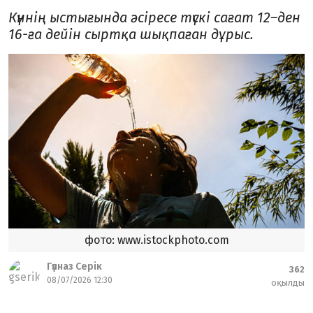
Күннің ыстығында әсіресе түскі сағат 12–ден
16-ға дейін сыртқа шықпаған дұрыс.
фото: www.istockphoto.com
Гүлназ Серік
362
08/07/2026 12:30
оқылды