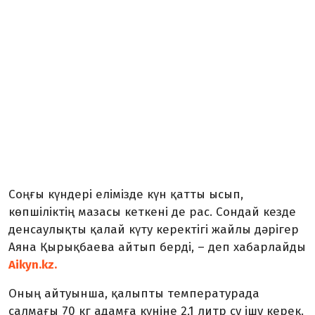
Соңғы күндері елімізде күн қатты ысып,
көпшіліктің мазасы кеткені де рас. Сондай кезде
денсаулықты қалай күту керектігі жайлы дәрігер
Аяна Қырықбаева айтып берді, – деп хабарлайды
Aikyn.kz.
Оның айтуынша, қалыпты температурада
салмағы 70 кг адамға күніне 2,1 литр су ішу керек.