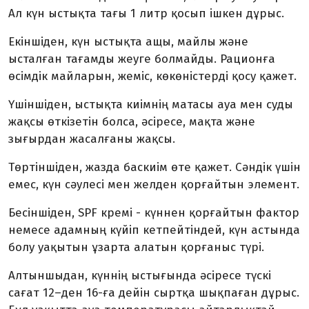
Ал күн ыстықта тағы 1 литр қосып ішкен дұрыс.
Екіншіден, к
үн ыстықта ащы, майлы және
ысталған тағамды жеуге болмайды. Рационға
өсімдік майларын, жеміс, көкөністерді қосу қажет.
Үшіншіден, ы
стықта киімнің матасы ауа мен суды
жақсы өткіз
етін болса, әсіресе,
мақта және
зығырдан жасал
ғаны жақсы.
Төртіншіден, жазда баскиім өте қажет. Сәндік үшін
емес, күн сәулесі мен желден қорғайтын элемент.
Бесіншіден, SPF кремі - күннен қорғайтын фактор
немесе адамның күйіп кетпейтіндей, күн астында
болу уақытын ұзарта алатын қорғаныс түрі.
Алтыншыдан, күннің ыстығында әсіресе түскі
сағат 12–ден 16-ға дейін сыртқа шықпаған дұрыс.