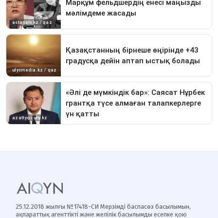
25.12.2018 жылғы №17418-СИ Мерзімді баспасөз басылымын,
ақпараттық агенттікті және желілік басылымды есепке қою