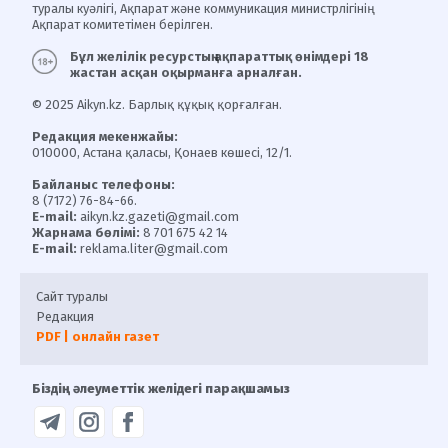
туралы куәлігі, Ақпарат және коммуникация министрлігінің
Ақпарат комитетімен берілген.
Бұл желілік ресурстың ақпараттық өнімдері 18
жастан асқан оқырманға арналған.
© 2025 Aikyn.kz. Барлық құқық қорғалған.
Редакция мекенжайы:
010000, Астана қаласы, Қонаев көшесі, 12/1.
Байланыс телефоны:
8 (7172) 76-84-66.
E-mail:
aikyn.kz.gazeti@gmail.com
Жарнама бөлімі:
8 701 675 42 14
E-mail:
reklama.liter@gmail.com
Сайт туралы
Редакция
PDF | онлайн газет
Біздің әлеуметтік желідегі парақшамыз