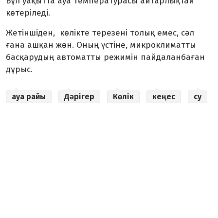
Бұл уақытта ауа температурасы айтарлықтай
көтеріледі.
Жетіншіден,
көлікте терезені толық емес, сәл
ғана ашқан жөн.
Оның үстіне,
микроклиматты
басқарудың автоматты режимін пайдаланба
ған
дұрыс.
ауа райы
Дәрігер
Көлік
кеңес
су