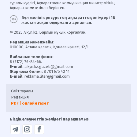
туралы куәлігі, Ақпарат және коммуникация министрлігінің
Ақпарат комитетімен берілген.
Бұл желілік ресурстың ақпараттық өнімдері 18
жастан асқан оқырманға арналған.
© 2025 Aikyn.kz. Барлық құқық қорғалған.
Редакция мекенжайы:
010000, Астана қаласы, Қонаев көшесі, 12/1.
Байланыс телефоны:
8 (7172) 76-84-66.
E-mail:
aikyn.kz.gazeti@gmail.com
Жарнама бөлімі:
8 701 675 42 14
E-mail:
reklama.liter@gmail.com
Сайт туралы
Редакция
PDF | онлайн газет
Біздің әлеуметтік желідегі парақшамыз