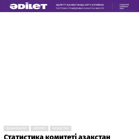
ЖАҢАЛЫҚТАР
ӘЛЕУМЕТ
ҚАЗАҚСТАН
Статистика комитеті Қазақстан