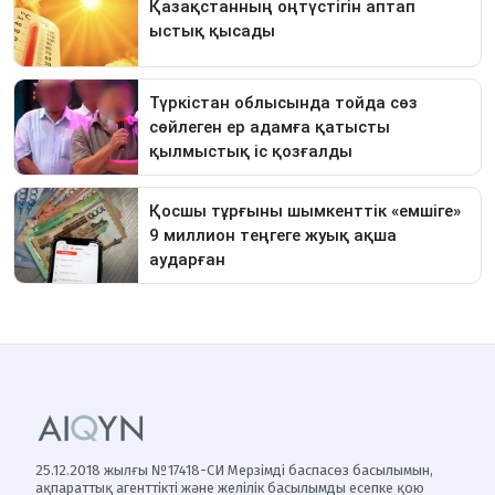
25.12.2018 жылғы №17418-СИ Мерзімді баспасөз басылымын,
ақпараттық агенттікті және желілік басылымды есепке қою