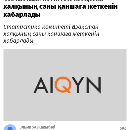
халқының саны қаншаға жеткенін
хабарлады
Статистика комитеті Қазақстан
халқының саны қаншаға жеткенін
хабарлады
Эльмира Жақсыбай
596