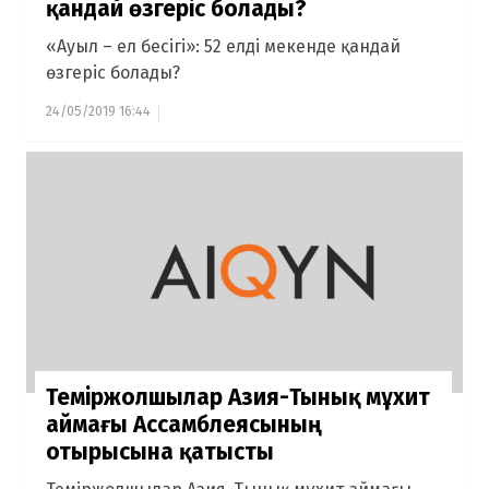
қандай өзгеріс болады?
«Ауыл – ел бесігі»: 52 елді мекенде қандай
өзгеріс болады?
24/05/2019 16:44
Теміржолшылар Азия-Тынық мұхит
аймағы Ассамблеясының
отырысына қатысты