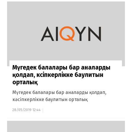
Мүгедек балалары бар аналарды
қолдап, кәсіпкерлікке баулитын
орталық
Мүгедек балалары бар аналарды қолдап,
кәсіпкерлікке баулитын орталық
28/05/2019 12:44