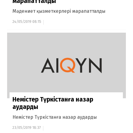
марапатталды
Мәдениет қызметкерлері марапатталды
24/05/2019 08:15
Немістер Түркістанға назар
аударды
Немістер Түркістанға назар аударды
23/05/2019 18:37