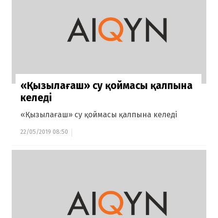
«Қызылағаш» су қоймасы қалпына
келеді
«Қызылағаш» су қоймасы қалпына келеді
22/05/2019 08:50