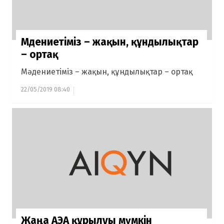
Мәдениетіміз – жақын, құндылықтар
– ортақ
Мәдениетіміз – жақын, құндылықтар – ортақ
22/05/2019 08:40
Жаңа АЭА құрылуы мүмкін