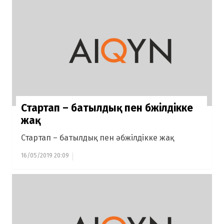
Стартап – батылдық пен әбжілдікке
жақ
Стартап – батылдық пен әбжілдікке жақ
16/05/2019 20:09