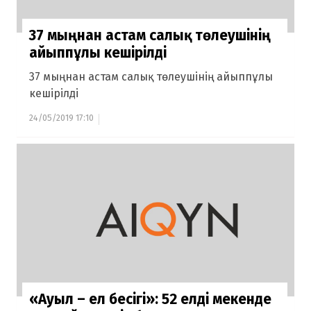
37 мыңнан астам салық төлеушінің
айыппұлы кешірілді
37 мыңнан астам салық төлеушінің айыппұлы
кешірілді
24/05/2019 17:10
«Ауыл – ел бесігі»: 52 елді мекенде