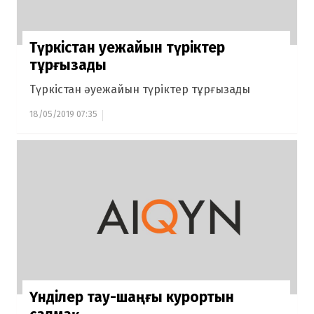
Түркістан әуежайын түріктер
тұрғызады
Түркістан әуежайын түріктер тұрғызады
18/05/2019 07:35
Үнділер тау-шаңғы курортын