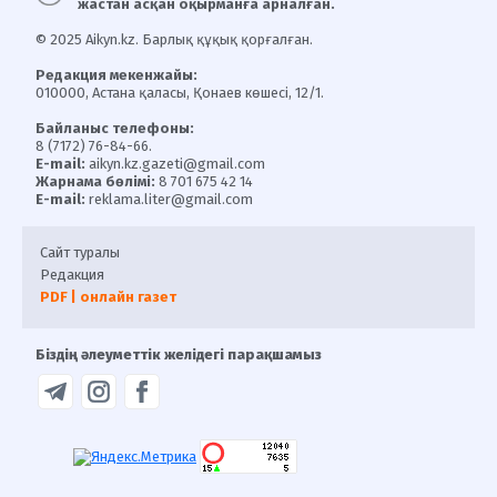
жастан асқан оқырманға арналған.
© 2025 Aikyn.kz. Барлық құқық қорғалған.
Редакция мекенжайы:
010000, Астана қаласы, Қонаев көшесі, 12/1.
Байланыс телефоны:
8 (7172) 76-84-66.
E-mail:
aikyn.kz.gazeti@gmail.com
Жарнама бөлімі:
8 701 675 42 14
E-mail:
reklama.liter@gmail.com
Сайт туралы
Редакция
PDF | онлайн газет
Біздің әлеуметтік желідегі парақшамыз