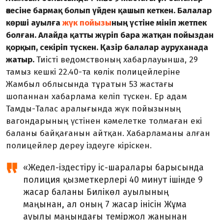
әкесіне бармақ болып үйден қашып кеткен. Балалар
көрші ауылға
жүк пойызы
ның үстіне мініп жетпек
болған. Алайда қатты жүріп бара жатқан пойыздан
қорқып, секіріп түскен. Қазір балалар ауруханада
жатыр.
Тиісті ведомствоның хабарлауынша, 29
тамыз кешкі 22.40-та көлік полицейлеріне
Жамбыл облысында тұратын 53 жастағы
шопаннан хабарлама келіп түскен. Ер адам
Тамды-Талас аралығында жүк пойызының
вагондарының үстінен кәмелетке толмаған екі
баланы байқағанын айтқан. Хабарламаны алған
полицейлер дереу іздеуге кіріскен.
«Жедел-іздестіру іс-шаралары барысында
полиция қызметкерлері 40 минут ішінде 9
жасар баланы Билікөл ауылының
маңынан, ал оның 7 жасар інісін Жұма
ауылы маңындағы теміржол жанынан