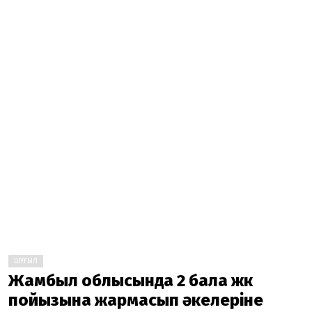
ШҰҒЫЛ
Жамбыл облысында 2 бала жүк
пойызына жармасып әкелеріне