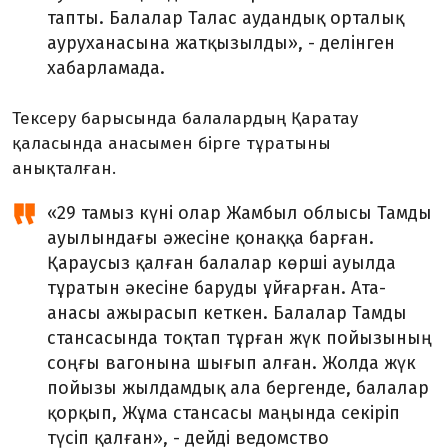
тапты. Балалар Талас аудандық орталық
ауруханасына жатқызылды», - делінген
хабарламада.
Тексеру барысында балалардың Қаратау
қаласында анасымен бірге тұратыны
анықталған.
«29 тамыз күні олар Жамбыл облысы Тамды
ауылындағы әжесіне қонаққа барған.
Қараусыз қалған балалар көрші ауылда
тұратын әкесіне баруды ұйғарған. Ата-
анасы ажырасып кеткен. Балалар Тамды
стансасында тоқтап тұрған жүк пойызының
соңғы вагонына шығып алған. Жолда жүк
пойызы жылдамдық ала бергенде, балалар
қорқып, Жұма стансасы маңында секіріп
түсіп қалған», - дейді ведомство