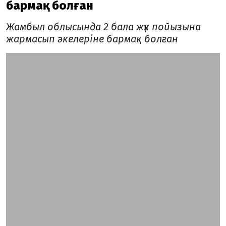
бармақ болған
Жамбыл облысында 2 бала жүк пойызына
жармасып әкелеріне бармақ болған