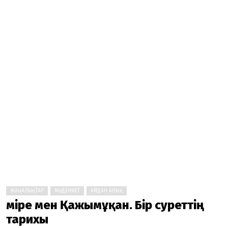
ЖАҢАЛЫҚТАР
МӘДЕНИЕТ
АЙДАН АНЫҚ
Әміре мен Қажымұқан. Бір суреттің
тарихы