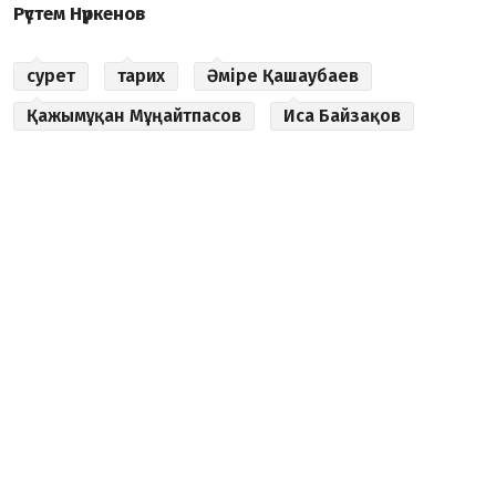
Рүстем Нүркенов
сурет
тарих
Әміре Қашаубаев
Қажымұқан Мұңайтпасов
Иса Байзақов