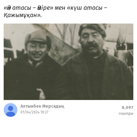
«Ән атасы – Әміре» мен «күш атасы –
Қажымұқан».
Алтынбек Мерсадық
8,097
01/04/2024 10:27
оқылды