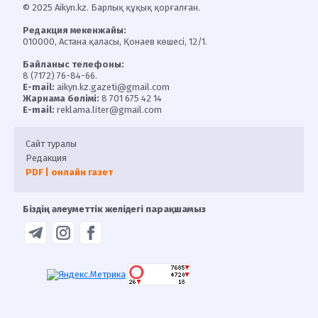
© 2025 Aikyn.kz. Барлық құқық қорғалған.
Редакция мекенжайы:
010000, Астана қаласы, Қонаев көшесі, 12/1.
Байланыс телефоны:
8 (7172) 76-84-66.
E-mail:
aikyn.kz.gazeti@gmail.com
Жарнама бөлімі:
8 701 675 42 14
E-mail:
reklama.liter@gmail.com
Сайт туралы
Редакция
PDF | онлайн газет
Біздің әлеуметтік желідегі парақшамыз