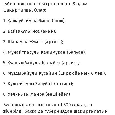
губерниясынан театрға арнап 8 адам
шақыртылды. Олар:
1. Қашаубайұлы Әміре (әнші);
2. Байзақұлы Иса (ақын);
3. Шанаұлы Жұмат (артист);
4. Мұңайтпасұлы Қажымұқан (балуан);
5. Қуанышбайұлы Қалыбек (артист);
6. Мұздыбайұлы Құсайын (цирк ойынын біледі);
7. Құлсейітұлы Зәрубай (артист);
8. Уәлиқызы Майра (әнші әйел)
Бұлардың жол шығынына 1 500 сом ақша
жіберілді, басқа да губерниядан шақыртылатын