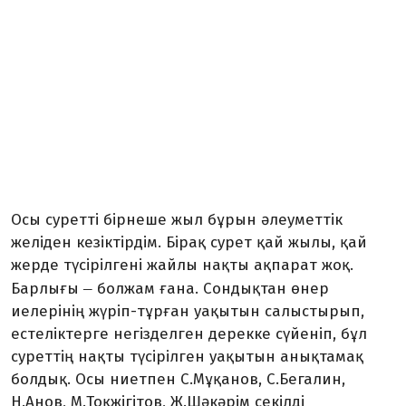
Осы суретті бірнеше жыл бұрын әлеуметтік
желіден кезіктірдім.
Бірақ сурет қай жылы, қай
жерде түсірілгені жайлы нақты ақпарат жоқ.
–
Барлығы
болжам ғана. Сондықтан өнер
иелерінің жүріп-тұрған уақытын салыстырып,
естеліктерге негізделген дерекке сүйеніп, бұл
суреттің нақты түсірілген уақытын анықтамақ
болдық. Осы ниетпен С.Мұқанов, С.Бегалин,
Н.Анов, М.Тоқжігітов, Ж.Шәкәрім секілді