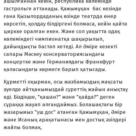
ашылғаннан кейін, республика көлемінде
гастрольге аттанады. Қажымұқан бас кезінде
ғана Қызылордаданың өзінде театрда өнер
көрсетіп, қолдау білдіргені болмаса, кейін қайта
циркке оралған екен. Және сол уақытта одақ
көлеміндегі чимпионатқа шақырылып,
дайындықты бастап кетеді. Ал Әміре кезекті
сапары Мәскеу консерваториясындағы
концертке және Германиядағы Франкфурт
қаласындағы көрмеге барып қатысады.
Құрметті оқырман, осы жазбамыздың мақсаты
әуелде айтқанымыздай суреттің жайын анықтау
еді. Біздіңше, "қашан?" және "қайда?" деген
сұраққа жауап алғандаймыз. Болашақтағы бір
жазарымыз "үш дос" атанған Қажымұқан, Әміре
және Исаның арақатынасы мен достық әзілдері
жайлы болмақ.