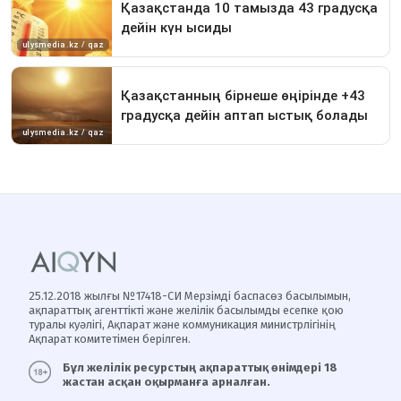
25.12.2018 жылғы №17418-СИ Мерзімді баспасөз басылымын,
ақпараттық агенттікті және желілік басылымды есепке қою
туралы куәлігі, Ақпарат және коммуникация министрлігінің
Ақпарат комитетімен берілген.
Бұл желілік ресурстың ақпараттық өнімдері 18
жастан асқан оқырманға арналған.