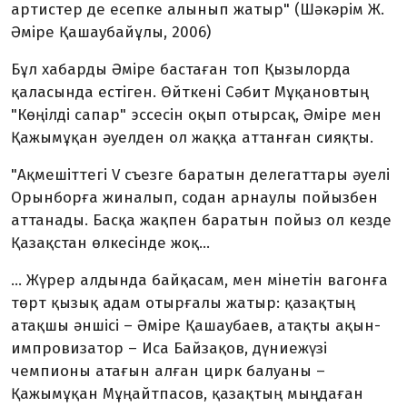
артистер де есепке алынып жатыр" (Шәкәрім Ж.
Әміре Қашаубайұлы, 2006)
Бұл хабарды Әміре бастаған топ Қызылорда
қаласында естіген. Өйткені Сәбит Мұқановтың
"Көңілді сапар" эссесін оқып отырсақ, Әміре мен
Қажымұқан әуелден ол жаққа аттанған сияқты.
"Ақмешіттегі V съезге баратын делегаттары әуелі
Орынборға жиналып, содан арнаулы пойызбен
аттанады. Басқа жақпен баратын пойыз ол кезде
Қазақстан өлкесінде жоқ...
... Жүрер алдында байқасам, мен мінетін вагонға
төрт қызық адам отырғалы жатыр: қазақтың
атақшы әншісі – Әміре Қашаубаев, атақты ақын-
импровизатор – Иса Байзақов, дүниежүзі
чемпионы атағын алған цирк балуаны –
Қажымұқан Мұңайтпасов, қазақтың мыңдаған