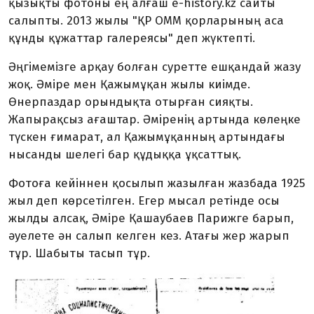
қызықты фотоны ең алғаш e-history.kz сайты
салыпты. 2013 жылы "ҚР ОММ қорларының аса
құнды құжаттар галереясы" деп жүктепті.
Әңгімемізге арқау болған суретте ешқандай жазу
жоқ. Әміре мен Қажымұқан жылы киімде.
Өнерпаздар орындықта отырған сияқты.
Жапырақсыз ағаштар. Әміренің артында көлеңке
түскен ғимарат, ал Қажымұқанның артындағы
нысанды шелегі бар құдыққа ұқсаттық.
Фотоға кейіннен қосылып жазылған жазбада 1925
жыл деп көрсетілген. Егер мысал ретінде осы
жылды алсақ, Әміре Қашаубаев Парижге барып,
әуелете ән салып келген кез. Атағы жер жарып
тұр. Шабыты тасып тұр.