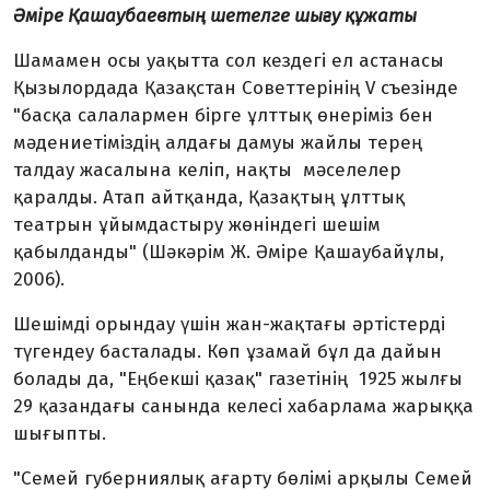
Әміре Қашаубаевтың шетелге шығу құжаты
Шамамен осы уақытта сол кездегі ел астанасы
Қызылордада Қазақстан Советтерінің V съезінде
"басқа салалармен бірге ұлттық өнеріміз бен
мәдениетіміздің алдағы дамуы жайлы терең
талдау жасалына келіп, нақты мәселелер
қаралды. Атап айтқанда, Қазақтың ұлттық
театрын ұйымдастыру жөніндегі шешім
қабылданды" (Шәкәрім Ж. Әміре Қашаубайұлы,
2006).
Шешімді орындау үшін жан-жақтағы әртістерді
түгендеу басталады. Көп ұзамай бұл да дайын
болады да, "Еңбекші қазақ" газетінің 1925 жылғы
29 қазандағы санында келесі хабарлама жарыққа
шығыпты.
"Семей губерниялық ағарту бөлімі арқылы Семей