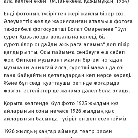
ала келген екен" (М.Танекеев. Қажымұқан, 1964)
Енді фотоның түсірілген жері жайлы бірер сөз.
Әлеуметтік желіде жарияланған аталмыш фотоға
тәжірибелі фотосуретші Болат Омарәлиев "Бұл
сурет Қызылорда вокзалына келеді, біз
суретшілер ондайды ажырата аламыз" деп пікір
қалдырыпты. Осы пайымға сенбеуге еш себеп
жоқ. Өйткені музыкант маман бір-екі нотадан
музыканы анықтай алса, суретші маман да өзі
ғана байқайтын детальдардан көп нәрсе көреді.
Және бұл сөзді қуаттаушы ретінде жоғарыда
жазған естеліктер де жанама дәлел бола алады.
Қорыта келгенде, бұл фото 1925 жылдың күз
айларының соңы немесе 1926 жылдың қыс
айларының басында түсірілген деп есептейміз.
1926 жылдың қаңтар айында театр ресми