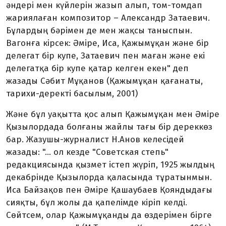
әндері мен күйлерін жазып алып, том-томдап
жариялаған композитор – Александр Затаевич.
Бұлардың бәрімен де мен жақсы таныспын.
Вагонға кірсек: Әміре, Иса, Қажымұқан және бір
делегат бір купе, Затаевич пен маған және екі
делегатқа бір купе қатар келген екен" деп
жазады Сәбит Мұқанов (Қажымұқан қағанаты,
тарихи-деректі басылым, 2001)
Және бұл уақытта қос алып Қажымұқан мен Әміре
Қызылордада болғаны жайлы тағы бір дереккөз
бар. Жазушы-журналист Н.Анов келесідей
жазады: "... ол кезде "Советская степь"
редакциясында қызмет істеп жүріп, 1925 жылдың
декабрінде Қызылорда қаласында тұратынмын.
Иса Байзақов пен Әміре Қашаубаев Қояндыдағы
сияқты, бұл жолы да қапелімде кіріп келді.
Сөйтсем, олар Қажымұқанды да өздерімен бірге