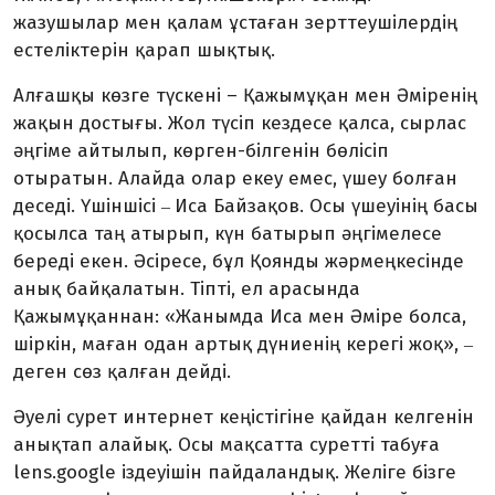
жазушылар мен қалам ұстаған зерттеушілердің
естеліктерін қарап шықтық.
Алғашқы көзге түскені – Қажымұқан мен Әміренің
жақын достығы. Жол түсіп кездесе қалса, сырлас
әңгіме айтылып, көрген-білгенін бөлісіп
отыратын. Алайда олар екеу емес, үшеу болған
деседі. Үшіншісі
Иса Байзақов. Осы үшеуінің басы
–
қосылса таң атырып, күн батырып әңгімелесе
береді екен. Әсіресе, бұл Қоянды жәрмеңкесінде
анық байқалатын. Тіпті, ел арасында
Қажымұқаннан: «Жанымда Иса мен Әміре болса,
шіркін, маған одан артық дүниенің керегі жоқ»,
–
деген сөз қалған дейді.
Әуелі сурет интернет кеңістігіне қайдан келгенін
анықтап алайық. Осы мақсатта суретті табуға
lens.google іздеуішін пайдаландық. Желіге бізге