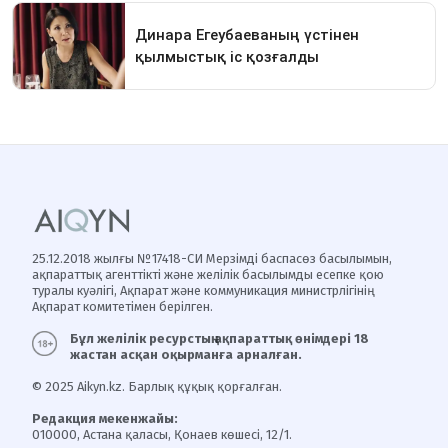
25.12.2018 жылғы №17418-СИ Мерзімді баспасөз басылымын,
ақпараттық агенттікті және желілік басылымды есепке қою
туралы куәлігі, Ақпарат және коммуникация министрлігінің
Ақпарат комитетімен берілген.
Бұл желілік ресурстың ақпараттық өнімдері 18
жастан асқан оқырманға арналған.
© 2025 Aikyn.kz. Барлық құқық қорғалған.
Редакция мекенжайы:
010000, Астана қаласы, Қонаев көшесі, 12/1.