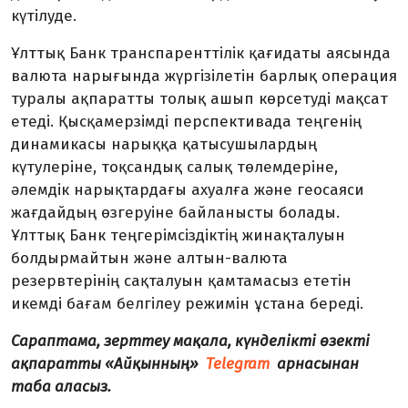
күтілуде.
Ұлттық Банк транспаренттілік қағидаты аясында
валюта нарығында жүргізілетін барлық операция
туралы ақпаратты толық ашып көрсетуді мақсат
етеді. Қысқамерзімді перспективада теңгенің
динамикасы нарыққа қатысушылардың
күтулеріне, тоқсандық салық төлемдеріне,
әлемдік нарықтардағы ахуалға және геосаяси
жағдайдың өзгеруіне байланысты болады.
Ұлттық Банк теңгерімсіздіктің жинақталуын
болдырмайтын және алтын-валюта
резервтерінің сақталуын қамтамасыз ететін
икемді бағам белгілеу режимін ұстана береді.
Сараптама, зерттеу мақала, күнделікті өзекті
ақпаратты «Айқынның»
Telegram
арнасынан
таба аласыз.