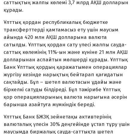
саттықтың жалпы көлемі 3,7 млрд АҚШ долларын
құрады.
Ұлттық қордан республикалық бюджетке
трансферттерді қамтамасыз ету үшін маусым
айында 420 млн АҚШ долларына валюта
сатылды. Ұлттық қордан сату үлесі жалпы сауда-
саттық көлемінің 11%-ын және күніне 21 млн АҚШ
долларынан аспайтын мөлшерді құрады. Ұлттық
Банк Ұлттық қордың қаражатымен операциялар
жүргізу кезінде нарықтың бейтарап қағидатын
сақтайды. Бұл – шетел валютасын ұдайы және
біркелкі сатуды білдіреді. Бұл тәжірибе Ұлттық
қор операцияларының валюта нарығына әсерін
барынша азайтуға мүмкіндік береді.
Ұлттық Банк БЖЗҚ зейнетақы активтерінің
валюталық үлесін 30% деңгейінде ұстап тұру үшін
маусымда биржалық сауда-саттықта шетел