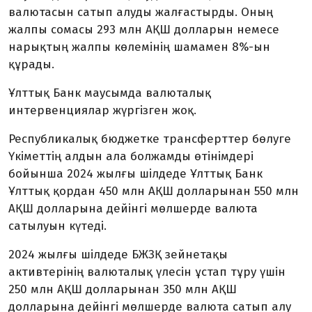
валютасын сатып алуды жалғастырды. Оның
жалпы сомасы 293 млн АҚШ долларын немесе
нарықтың жалпы көлемінің шамамен 8%-ын
құрады.
Ұлттық Банк маусымда валюталық
интервенциялар жүргізген жоқ.
Республикалық бюджетке трансферттер бөлуге
Үкіметтің алдын ала болжамды өтінімдері
бойынша 2024 жылғы шілдеде Ұлттық Банк
Ұлттық қордан 450 млн АҚШ долларынан 550 млн
АҚШ долларына дейінгі мөлшерде валюта
сатылуын күтеді.
2024 жылғы шілдеде БЖЗҚ зейнетақы
активтерінің валюталық үлесін ұстап тұру үшін
250 млн АҚШ долларынан 350 млн АҚШ
долларына дейінгі мөлшерде валюта сатып алу