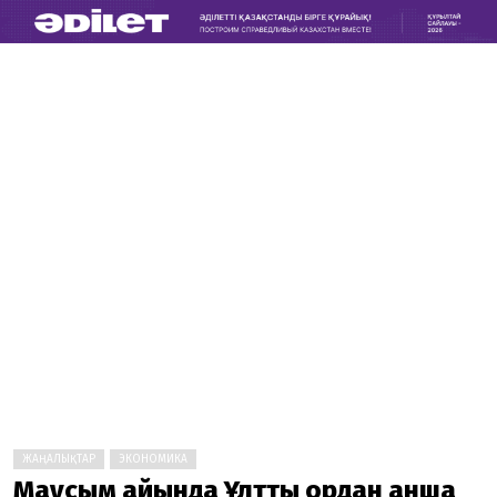
ЖАҢАЛЫҚТАР
ЭКОНОМИКА
Маусым айында Ұлттық қордан қанша