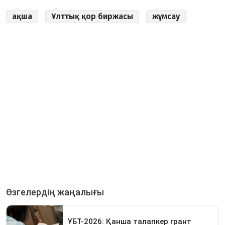
ақша
Ұлттық қор биржасы
жұмсау