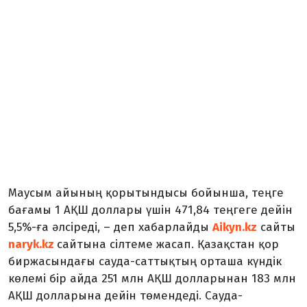
Маусым айының қорытындысы бойынша, теңге
бағамы 1 АҚШ доллары үшін 471,84 теңгеге дейін
5,5%-ға әлсіреді, – деп хабарлайды
Aikyn.kz
сайты
naryk.kz
сайтына сілтеме жасап. Қазақстан қор
биржасындағы сауда-саттықтың орташа күндік
көлемі бір айда 251 млн АҚШ долларынан 183 млн
АҚШ долларына дейін төмендеді. Сауда-