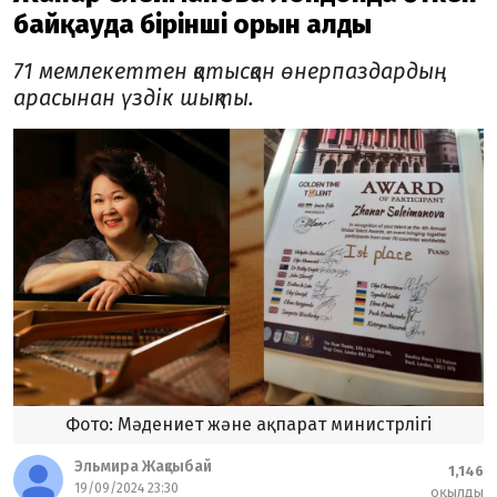
байқауда бірінші орын алды
71 мемлекеттен қатысқан өнерпаздардың
арасынан үздік шықты.
Фото: Мәдениет және ақпарат министрлігі
Эльмира Жақсыбай
1,146
19/09/2024 23:30
оқылды