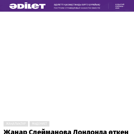
ЖАҢАЛЫҚТАР
МӘДЕНИЕТ
Жанар Сүлейманова Лондонда өткен