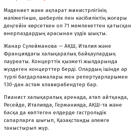
Мәдениет және ақпарат министрлігінің
мәліметінше, шеберлік пен кәсібиліктің жоғары
деңгейін көрсеткен ол 71 мемлекеттен қатысқан
өнерпаздардың арасынан үздік шықты.
Жанар Сүлейманова — АҚШ, Италия және
Франциядағы халықаралық байқаулардың
лауреаты. Концерттік қызметі жылдарында
жүздеген концерттер берді. Олардың ішінде әр
түрлі бағдарламалары мен репертуарларымен
130-дан астам клавирабендтер бар.
Пианист халықаралық аренада, атап айтқанда,
Ресейде, Италияда, Германияда, АҚШ-та және
басқа да көптеген елдерде гастрольдік
сапарларға шығып, Қазақстанды әлемге
таныстырып жүр.