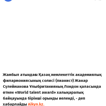
Жамбыл атындағы Қазақ мемлекеттік академиялық
филармониясының солисі (пианист) Жанар
Сүлейманова Ұлыбританияның Лондон қаласында
өткен «World talent award» халықаралық
байқауында бірінші орынды иеленді, - деп
хабарлайды
Aikyn.kz.