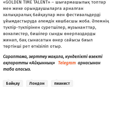
«GOLDEN TIME TALENT» – шығармашылық топтар
мен жеке орындаушыларға арналған
халықаралық байқаулар мен фестивальдерді
ұйымдастыруда әлемдік көшбасшы жоба. Әлемнің
түкпір-түкпірінен суретшілер, музыканттар,
вокалистер, бишілер сынды өнерпаздарды
жинап, бақ сынасатын өнер сайысы биыл
төртінші рет өткізіліп отыр.
Сараптама, зерттеу мақала, күнделікті өзекті
ақпаратты «Айқынның»
Telegram
арнасынан
таба аласыз.
Байқау
Лондон
пианист