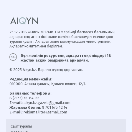
25.12.2018 жылғы №17418-СИ Мерзімді баспасөз басылымын,
ақпараттық агенттікті және желілік басылымды есепке қою
туралы куәлігі, Ақпарат және коммуникация министрлігінің
Ақпарат комитетімен берілген.
Бұл желілік ресурстың ақпараттық өнімдері 18
жастан асқан оқырманға арналған.
© 2025 Aikyn.kz. Барлық құқық қорғалған.
Редакция мекенжайы:
010000, Астана қаласы, Қонаев көшесі, 12/1.
Байланыс телефоны:
8 (7172) 76-84-66.
E-mail:
aikyn.kz.gazeti@gmail.com
Жарнама бөлімі:
8 701 675 42 14
E-mail:
reklama.liter@gmail.com
Сайт туралы