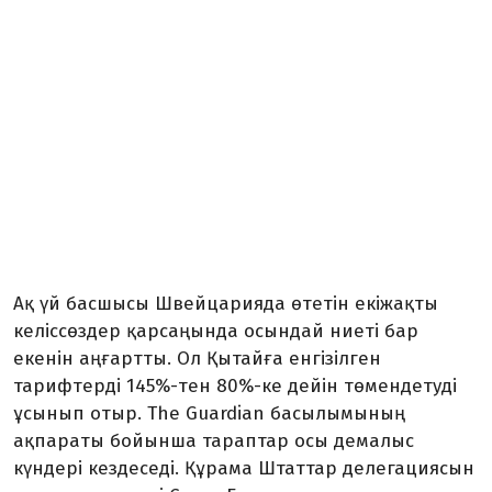
Ақ үй басшысы Швейцарияда өтетін екіжақты
келіссөздер қарсаңында осындай ниеті бар
екенін аңғартты. Ол Қытайға енгізілген
тарифтерді 145%-тен 80%-ке дейін төмендетуді
ұсынып отыр. The Guardian басылымының
ақпараты бойынша тараптар осы демалыс
күндері кездеседі. Құрама Штаттар делегациясын