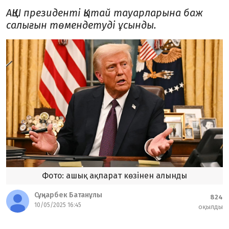
АҚШ президенті Қытай тауарларына баж
салығын төмендетуді ұсынды.
Фото: ашық ақпарат көзінен алынды
Сұңқарбек Батанұлы
824
10/05/2025 16:45
оқылды