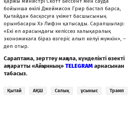
қаржы министрі Скотт Бессент мен сауда
бойынша өкілі Джеймисон Грир бастап барса,
Қытайдан басқосуға үкімет басшысының
орынбасары Хэ Лифэн қатысады. Сарапшылар:
«Екі ел арасындағы келіссөз халықаралық
экономикаға біраз өзгеріс алып келуі мүмкін», –
деп отыр.
Сараптама, зерттеу мақала, күнделікті өзекті
ақпаратты «Айқынның»
TELEGRAM
арнасынан
табасыз.
Қытай
АҚШ
Салық
ұсыныс
Трамп