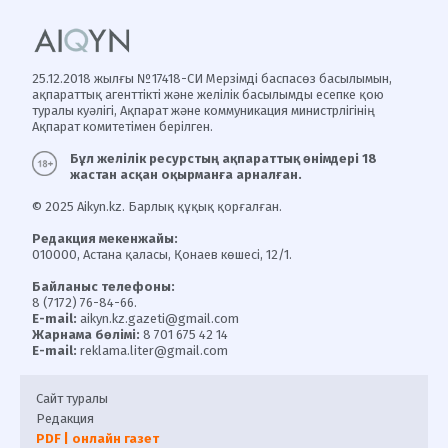
25.12.2018 жылғы №17418-СИ Мерзімді баспасөз басылымын,
ақпараттық агенттікті және желілік басылымды есепке қою
туралы куәлігі, Ақпарат және коммуникация министрлігінің
Ақпарат комитетімен берілген.
Бұл желілік ресурстың ақпараттық өнімдері 18
жастан асқан оқырманға арналған.
© 2025 Aikyn.kz. Барлық құқық қорғалған.
Редакция мекенжайы:
010000, Астана қаласы, Қонаев көшесі, 12/1.
Байланыс телефоны:
8 (7172) 76-84-66.
E-mail:
aikyn.kz.gazeti@gmail.com
Жарнама бөлімі:
8 701 675 42 14
E-mail:
reklama.liter@gmail.com
Сайт туралы
Редакция
PDF | онлайн газет