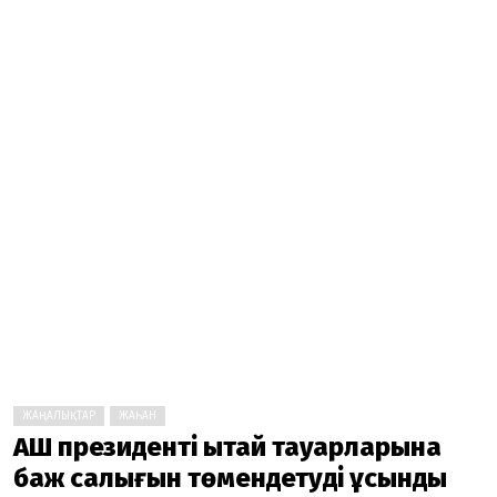
ЖАҢАЛЫҚТАР
ЖАҺАН
АҚШ президенті Қытай тауарларына
баж салығын төмендетуді ұсынды