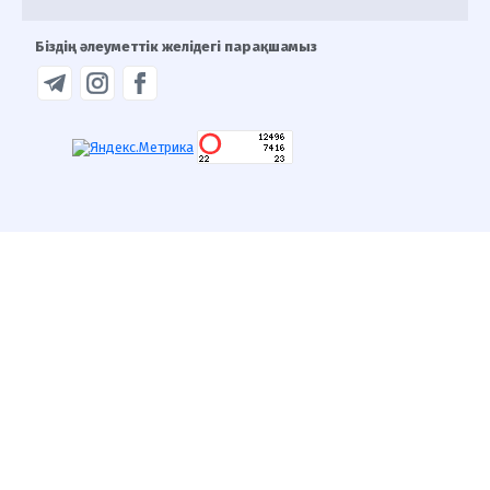
Біздің әлеуметтік желідегі парақшамыз