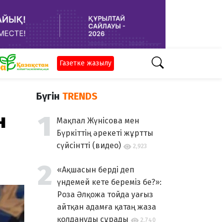
Газетке жазылу
Бүгін
TRENDS
н
Мақпал Жүнісова мен
Бүркіттің әрекеті жұртты
сүйсінтті (видео)
2,923
«Ақшасын берді деп
үндемей кете береміз бе?»:
Роза Әлқожа тойда уағыз
айтқан адамға қатаң жаза
қолдануды сұрады
2,740