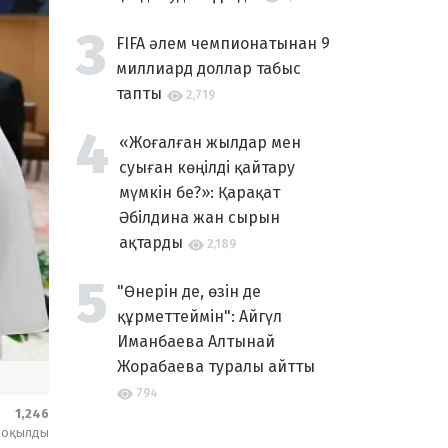
FIFA әлем чемпионатынан 9
миллиард доллар табыс
тапты
2,719
«Жоғалған жылдар мен
суыған көңілді қайтару
мүмкін бе?»: Қарақат
Әбілдина жан сырын
ақтарды
2,189
"Өнерін де, өзін де
құрметтеймін": Айгүл
Иманбаева Алтынай
Жорабаева туралы айтты
794
1,246
оқылды