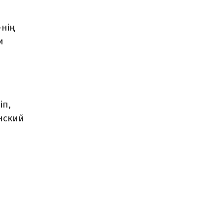
-
нің
и
іп,
нский