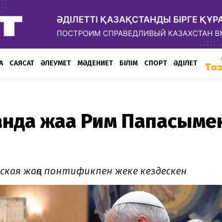
А
САЯСАТ
ӘЛЕУМЕТ
МӘДЕНИЕТ
БІЛІМ
СПОРТ
ӘДІЛЕТ
анда жаңа Рим Папасыме
нская жаңа понтификпен жеке кездескен