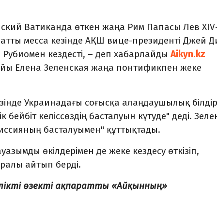
нский
Ватиканда
өткен
жаңа
Рим
Папасы
Лев
XIV
натты
месса
кезінде
АҚШ
вице-
президенті
Джей
Д
о
Рубиомен
кездесті
, – деп хабарлайды
Аikyn.kz
айы
Елена
Зеленская
жаңа
понтификпен
жеке
зінде
Украинадағы
соғысқа
алаңдаушылық
білдір
ік
бейбіт
келіссөздің
басталуын
күтуде"
деді.
Зеле
иссияның
басталуымен"
құттықтады.
ауазымды
өкілдерімен
де
жеке
кездесу
өткізіп,
уралы
айтып
берді.
елікті өзекті ақпаратты «Айқынның»