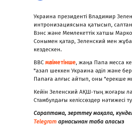
Украина
президенті
Владимир
Зеле
интронизациясына
қатысып,
салта
Вэнс
және
Мемлекеттік
хатшы
Марк
Сонымен
қатар,
Зеленский
мен
жұб
кездескен.
BBC
мәліметінше
, ж
аңа
Папа
месса
ке
"
азап
шеккен
Украина
әділ
және
бер
Папаға
алғыс
айтып,
оны "
ерекше
м
Кейін
Зеленский
АҚШ-
тың
жоғары
л
Стамбулдағы
келіссөздер
нәтижесі
т
Сараптама, зерттеу мақала, күнд
Telegram
арнасынан таба аласыз