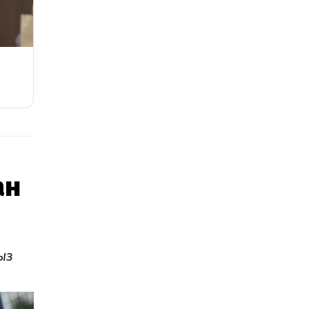
ан
ыз