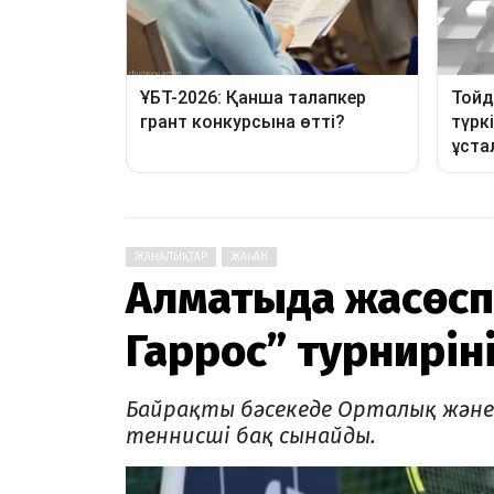
ЖАҢАЛЫҚТАР
ЖАҺАН
Алматыда жасөсп
Гаррос” турнирінің
Байрақты бәсекеде Орталық және Б
теннисші бақ сынайды.