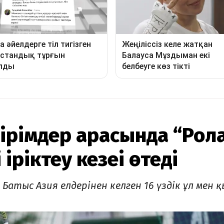
ірімдер арасында “Рол
 іріктеу кезеңі өтеді
атыс Азия елдерінен келген 16 үздік ұл мен қ