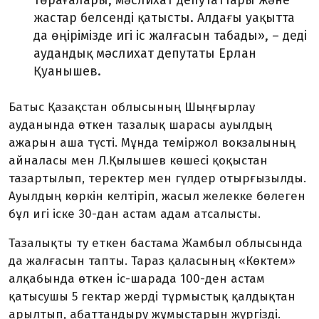
төрағалары, мәслихат депутаттары және
жастар белсенді қатысты. Алдағы уақытта
да өңірімізде игі іс жалғасын табады», – деді
аудандық мәслихат депутаты Ерлан
Қуанышев.
Батыс Қазақстан облысының Шыңғырлау
ауданында өткен тазалық шарасы ауылдың
ажарын аша түсті. Мұнда теміржол вокзалының
айналасы мен Л.Қылышев көшесі қоқыстан
тазартылып, теректер мен гүлдер отырғызылды.
Ауылдың көркін келтіріп, жасыл желекке бөлеген
бұл игі іске 30-дан астам адам атсалысты.
Тазалықты ту еткен бастама Жамбыл облысында
да жалғасын тапты. Тараз қаласының «Көктем»
алқабында өткен іс-шарада 100-ден астам
қатысушы 5 гектар жерді тұрмыстық қалдықтан
арылтып, абаттандыру жұмыстарын жүргізді.