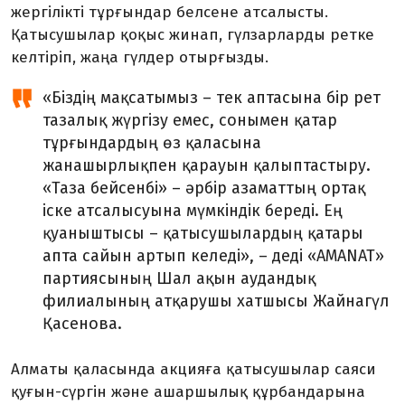
жергілікті тұрғындар белсене атсалысты.
Қатысушылар қоқыс жинап, гүлзарларды ретке
келтіріп, жаңа гүлдер отырғызды.
«Біздің мақсатымыз – тек аптасына бір рет
тазалық жүргізу емес, сонымен қатар
тұрғындардың өз қаласына
жанашырлықпен қарауын қалыптастыру.
«Таза бейсенбі» – әрбір азаматтың ортақ
іске атсалысуына мүмкіндік береді. Ең
қуаныштысы – қатысушылардың қатары
апта сайын артып келеді», – деді «AMANAT»
партиясының Шал ақын аудандық
филиалының атқарушы хатшысы Жайнагүл
Қасенова.
Алматы қаласында акцияға қатысушылар саяси
қуғын-сүргін және ашаршылық құрбандарына