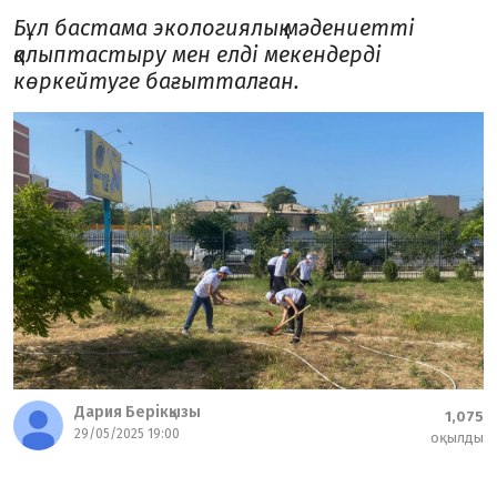
Бұл бастама экологиялық мәдениетті
қалыптастыру мен елді мекендерді
көркейтуге бағытталған.
Дария Берікқызы
1,075
29/05/2025 19:00
оқылды