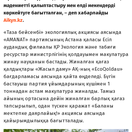
мәдениетті қалыптастыру мен елді мекендерді
көркейтуге бағытталған, – деп хабарлайды
Aikyn.kz
.
«Таза бейсенбі» экологиялық акциясы аясында
«AMANAT» партиясының Астана қаласы Есіл
аудандық филиалы ҚР Экология және табиғи
ресурстар министрлігінің қолдауымен макулатура
жинау науқанын бастады. Жиналған қағаз
қалдықтары «Жасыл даму» АҚ-ның «EcoQoldau»
бағдарламасы аясында қайта өңделеді. Бүгін
бастауыш партия ұйымдарының күшімен 1
тоннадан астам макулатура жиналды. Тамыз
айының ортасына дейін жиналған барлық қағаз
тапсырылып, одан түскен қаражат «Баланы
мектепке даярлайық!» акциясы аясында
қайырымдылыққа бағытталады.