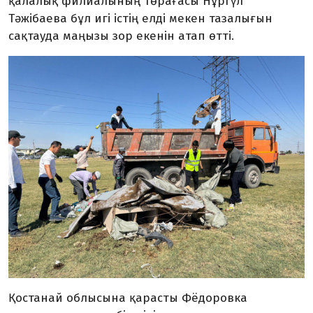
қалалық филиалының төрағасы Нұргүл
Тәжібаева бұл игі істің елді мекен тазалығын
сақтауда маңызы зор екенін атап өтті.
Қостанай облысына қарасты Фёдоровка