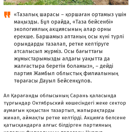
«Тазалық шарасы – қоршаған ортамыз үшін
маңызды. Бұл орайда, «Таза бейсенбі»
экологиялық акциясының алар орны
ерекше. Баршамыз аптаның осы күні түрлі
орындарды тазалап, ретке келтіруге
атсалысып жүрміз. Осы бағыттағы
жұмыстарымызды алдағы уақытта да
жалғастыра беретін боламыз», – дейді
партия Жамбыл облыстық филиалының
төрағасы Дауыл Бейсенқұлов.
Ал Қарағанды облысының Сарань қаласында
тұрғындар Октябрьский көшесіндегі жеке сектор
аумағын қоқыстан тазартып, жапырақтарды
жинап, аймақты ретке келтірді. Акцияға белсене
қатысқандарға алғыс білдірген партияның