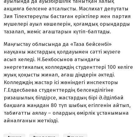
ауылында да ауызбіршілік танытқан халық
акцияға белсене атсалысты. Мәслихат депутаты
Зия Тілектөреұлы бастаған еріктілер мен партия
мүшелері ауыл көшелерін, қоғамдық орындарды
тазалап, жеміс ағаштарын күтіп-баптады.
Маңғыстау облысында да «Таза бейсенбі»
науқаны жастардың қолдауымен сәтті жүзеге
асып келеді. Н.Бекбосынов атындағы
энергетикалық колледждің студенттері 100 келіге
жуық қоқысты жинап, ағаш діңдерін әктеді.
Колледждің жастар ісі жөніндегі инспекторы
Г.Елдесбаева студенттердің белсенділігіне
ризашылық білдірсе, жастардың бірі Ә.Әділбай
бақшаға жаңадан 80 түп шыбық егілгенін айтып,
табиғатты аялау – олардың өмірлік ұстанымына
айналғанын жеткізді.