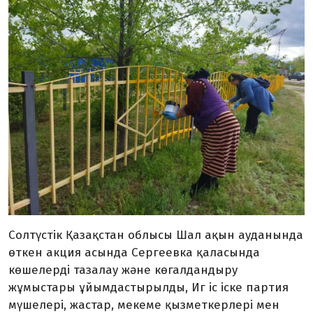
Солтүстік Қазақстан облысы Шал ақын ауданында
өткен акция асында Сергеевка қаласында
көшелерді тазалау және көгалдандыру
жұмыстары ұйымдастырылды, Иг іс іске партия
мүшелері, жастар, мекеме қызметкерлері мен