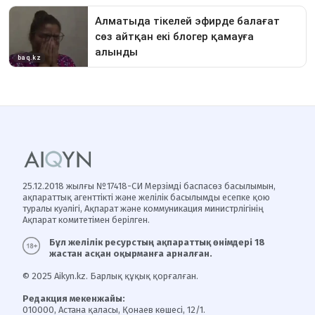
25.12.2018 жылғы №17418-СИ Мерзімді баспасөз басылымын,
ақпараттық агенттікті және желілік басылымды есепке қою
туралы куәлігі, Ақпарат және коммуникация министрлігінің
Ақпарат комитетімен берілген.
Бұл желілік ресурстың ақпараттық өнімдері 18
жастан асқан оқырманға арналған.
© 2025 Aikyn.kz. Барлық құқық қорғалған.
Редакция мекенжайы:
010000, Астана қаласы, Қонаев көшесі, 12/1.