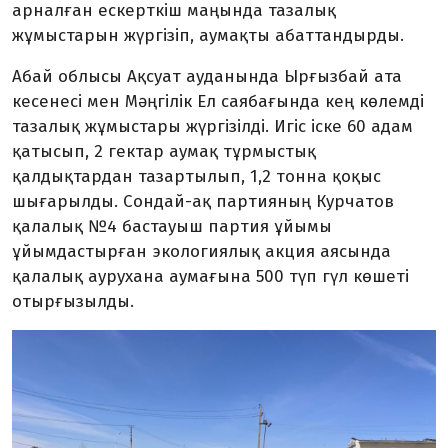
арналған ескерткіш маңында тазалық
жұмыстарын жүргізіп, аумақты абаттандырды.
Абай облысы Ақсуат ауданында Ырғызбай ата
кесенесі мен Мәңгілік Ел саябағында кең көлемді
тазалық жұмыстары жүргізілді. Игіс іске 60 адам
қатысып, 2 гектар аумақ тұрмыстық
қалдықтардан тазартылып, 1,2 тонна қоқыс
шығарылды. Сондай-ақ партияның Курчатов
қалалық №4 бастауыш партия ұйымы
ұйымдастырған экологиялық акция аясында
қалалық аурухана аумағына 500 түп гүл көшеті
отырғызылды.