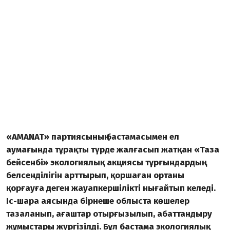
«AMANAT» партиясының бастамасымен ел
аумағында тұрақты түрде жалғасып жатқан «Таза
бейсенбі» экологиялық акциясы тұрғындардың
белсенділігін арттырып, қоршаған ортаны
қорғауға деген жауапкершілікті нығайтып келеді.
Іс-шара аясында бірнеше облыста көшелер
тазаланып, ағаштар отырғызылып, абаттандыру
жұмыстары жүргізілді. Бұл бастама экологиялық