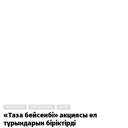
ЖАҢАЛЫҚТАР
ТАЗА ҚАЗАҚСТАН
ӘДІЛЕТ
«Таза бейсенбі» акциясы ел
тұрғындарын біріктірді