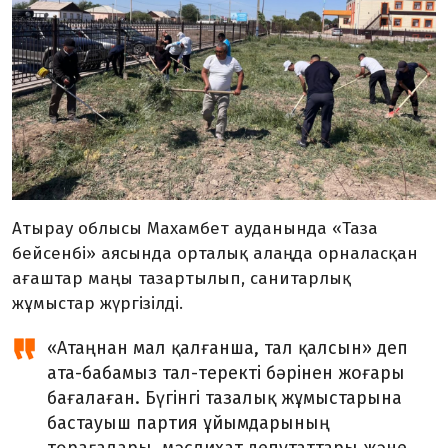
Атырау облысы Махамбет ауданында «Таза
бейсенбі» аясында орталық алаңда орналасқан
ағаштар маңы тазартылып, санитарлық
жұмыстар жүргізілді.
«Атаңнан мал қалғанша, тал қалсын» деп
ата-бабамыз тал-теректі бәрінен жоғары
бағалаған. Бүгінгі тазалық жұмыстарына
бастауыш партия ұйымдарының