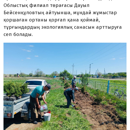
Облыстық филиал төрағасы Дауыл
Бейсенқұловтың айтуынша, мұндай жұмыстар
қоршаған ортаны қорғап қана қоймай,
тұрғындардың экологиялық санасын арттыруға
сеп болады.