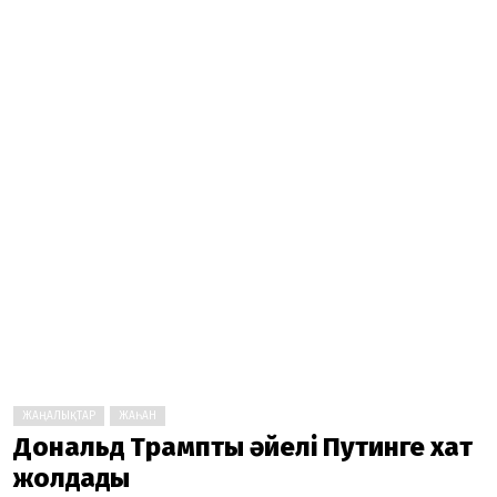
ЖАҢАЛЫҚТАР
ЖАҺАН
Дональд Трамптың әйелі Путинге хат
жолдады