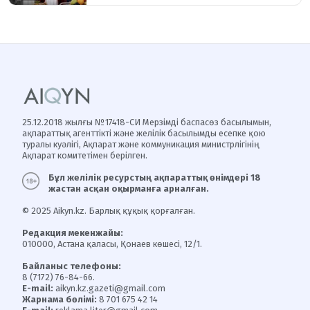
25.12.2018 жылғы №17418-СИ Мерзімді баспасөз басылымын,
ақпараттық агенттікті және желілік басылымды есепке қою
туралы куәлігі, Ақпарат және коммуникация министрлігінің
Ақпарат комитетімен берілген.
Бұл желілік ресурстың ақпараттық өнімдері 18
жастан асқан оқырманға арналған.
© 2025 Aikyn.kz. Барлық құқық қорғалған.
Редакция мекенжайы:
010000, Астана қаласы, Қонаев көшесі, 12/1.
Байланыс телефоны:
8 (7172) 76-84-66.
E-mail:
aikyn.kz.gazeti@gmail.com
Жарнама бөлімі:
8 701 675 42 14