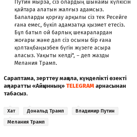
Путин мырза, сіз олардың шынайы күлкісін
қайтара алатын жалғыз адамсыз.
Балаларды қорғау арқылы сіз тек Ресейге
ғана емес, бүкіл адамзатқа қызмет етесіз.
Бұл батыл ой барлық шекаралардан
жоғары және дәл сіз осыны бір ғана
қолтаңбаңызбен бүгін жүзеге асыра
аласыз. Уақыты келді", – деп жазды
Мелания Трамп.
Сараптама, зерттеу мақала, күнделікті өзекті
ақпаратты «Айқынның»
TELEGRAM
арнасынан
табасыз.
Хат
Дональд Трамп
Владимир Путин
Мелания Трамп