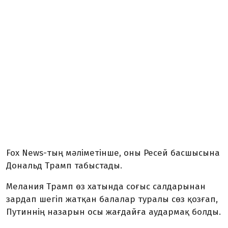
Fox News-тың мәліметінше, оны Ресей басшысына
Дональд Трамп табыстады.
Мелания Трамп өз хатында соғыс салдарынан
зардап шегіп жатқан балалар туралы сөз қозғап,
Путиннің назарын осы жағдайға аудармақ болды.