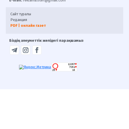
E-mail:
reklama.liter@gmail.com
Сайт туралы
Редакция
PDF | онлайн газет
Біздің әлеуметтік желідегі парақшамыз