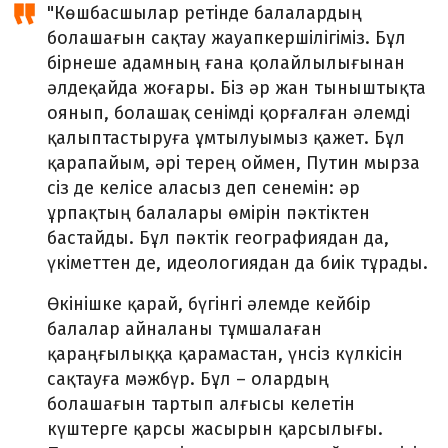
"Көшбасшылар ретінде балалардың
болашағын сақтау жауапкершілігіміз. Бұл
бірнеше адамның ғана қолайлылығынан
әлдеқайда жоғары. Біз әр жан тыныштықта
оянып, болашақ сенімді қорғалған әлемді
қалыптастыруға ұмтылуымыз қажет. Бұл
қарапайым, әрі терең оймен, Путин мырза
сіз де келісе аласыз деп сенемін: әр
ұрпақтың балалары өмірін пәктіктен
бастайды. Бұл пәктік географиядан да,
үкіметтен де, идеологиядан да биік тұрады.
Өкінішке қарай, бүгінгі әлемде кейбір
балалар айналаны тұмшалаған
қараңғылыққа қарамастан, үнсіз күлкісін
сақтауға мәжбүр. Бұл – олардың
болашағын тартып алғысы келетін
күштерге қарсы жасырын қарсылығы.