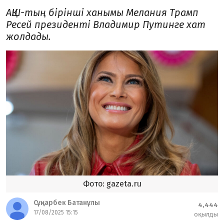
АҚШ-тың бірінші ханымы Мелания Трамп
Ресей президенті Владимир Путинге хат
жолдады.
Фото: gazeta.ru
Сұңқарбек Батанұлы
4,444
17/08/2025 15:15
оқылды