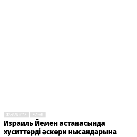
ЖАҢАЛЫҚТАР
ЖАҺАН
Израиль Йемен астанасында
хуситтердің әскери нысандарына