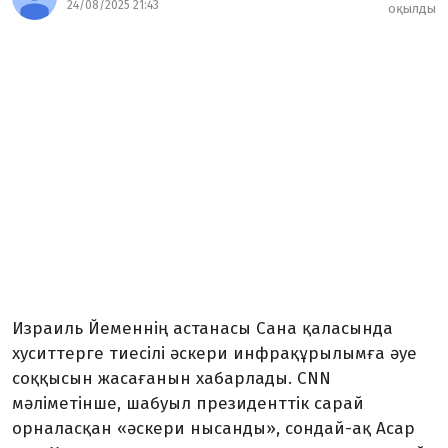
24/08/2025 21:43
оқылды
Израиль Йеменнің астанасы Сана қаласында
хуситтерге тиесілі әскери инфрақұрылымға әуе
соққысын жасағанын хабарлады. CNN
мәліметінше, шабуыл президенттік сарай
орналасқан «әскери нысанды», сондай-ақ Асар