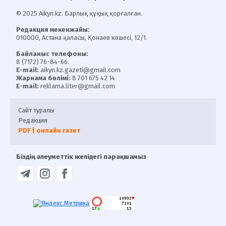
© 2025 Aikyn.kz. Барлық құқық қорғалған.
Редакция мекенжайы:
010000, Астана қаласы, Қонаев көшесі, 12/1.
Байланыс телефоны:
8 (7172) 76-84-66.
E-mail:
aikyn.kz.gazeti@gmail.com
Жарнама бөлімі:
8 701 675 42 14
E-mail:
reklama.liter@gmail.com
Сайт туралы
Редакция
PDF | онлайн газет
Біздің әлеуметтік желідегі парақшамыз