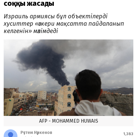
соққы жасады
Израиль армиясы бұл объектілерді
хуситтер «әскери мақсатта пайдаланып
келгенін» мәлімдеді
AFP - MOHAMMED HUWAIS
Рүстем Нүркенов
1,383