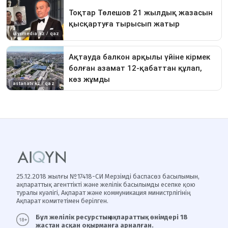
25.12.2018 жылғы №17418-СИ Мерзімді баспасөз басылымын,
ақпараттық агенттікті және желілік басылымды есепке қою
туралы куәлігі, Ақпарат және коммуникация министрлігінің
Ақпарат комитетімен берілген.
Бұл желілік ресурстың ақпараттық өнімдері 18
жастан асқан оқырманға арналған.