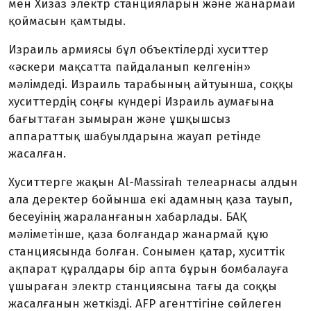
мен Хизаз электр станцияларын және жанармай
қоймасын қамтыды.
Израиль армиясы бұл объектілерді хуситтер
«әскери мақсатта пайдаланып келгенін»
мәлімдеді. Израиль тарабының айтуынша, соққы
хуситтердің соңғы күндері Израиль аумағына
бағыттаған зымыран және ұшқышсыз
аппараттық шабуылдарына жауап ретінде
жасалған.
Хуситтерге жақын Al-Massirah телеарнасы алдын
ала деректер бойынша екі адамның қаза тауып,
бесеуінің жараланғанын хабарлады. БАҚ
мәліметінше, қаза болғандар жанармай құю
станциясында болған. Сонымен қатар, хуситтік
ақпарат құралдары бір апта бұрын бомбалауға
ұшыраған электр станциясына тағы да соққы
жасалғанын жеткізді. AFP агенттігіне сөйлеген