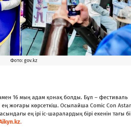
Фото: gov.kz
мен 16 мың адам қонақ болды. Бұл – фестиваль
ең жоғары көрсеткіш. Осылайша Comic Con Asta
ындағы ең ірі іс-шаралардың бірі екенін тағы бі
Aikyn.kz.