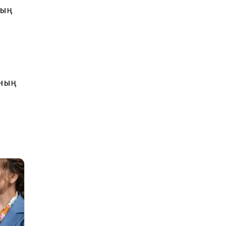
ның
оның