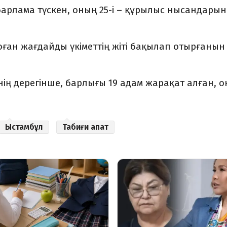
арлама түскен, оның 25-і – құрылыс нысандары
оған жағдайды үкіметтің жіті бақылап отырғанын
інің дерегінше, барлығы 19 адам жарақат алған, 
Ыстамбұл
Табиғи апат