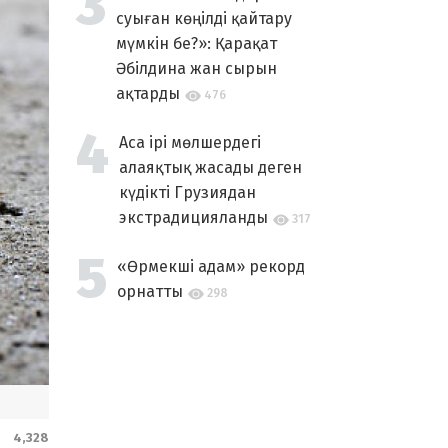
суыған көңілді қайтару
мүмкін бе?»: Қарақат
Әбілдина жан сырын
ақтарды
476
Аса ірі мөлшердегі
алаяқтық жасады деген
күдікті Грузиядан
экстрадицияланды
317
«Өрмекші адам» рекорд
орнатты
298
4,328