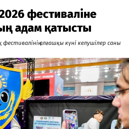
 2026 фестиваліне
мың адам қатысты
қ фестивалінің алғашқы күні келушілер саны