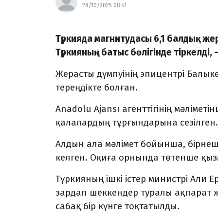
28/10/2025 08:41
Түркияда магнитудасы 6,1 балдық жер
Түркияның батыс бөлігінде тіркелді
,
Жерасты дүмпуінің эпицентрі Балы
тереңдікте болған.
Anadolu Ajansı агенттігінің мәліметі
қалалардың тұрғындарына сезілген.
Алдын ала мәлімет бойынша, бірнеш
келген. Оқиға орнында төтенше қызм
Түркияның ішкі істер министрі Али Е
зардап шеккендер туралы ақпарат ж
сабақ бір күнге тоқтатылды.