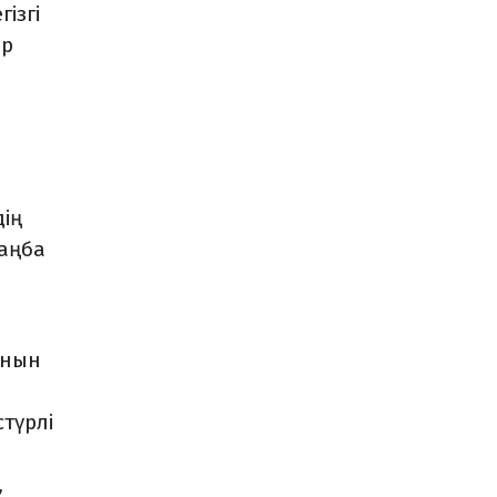
ізгі
ар
дің
таңба
анын
түрлі
,