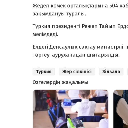
Жедел көмек орталықтарына 504 хаб
зақымдануы туралы.
Түркия президенті Режеп Тайып Ерд
мәлімдеді.
Елдегі Денсаулық сақтау министрліг
төртеуі ауруханадан шығарылды.
Түркия
Жер сілкінісі
Зілзала