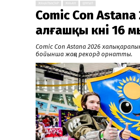
ЖАҢАЛЫҚТАР
ЖАҺАН
ШҰҒЫЛ
Comic Con Astana
алғашқы күні 16 
Comic Con Astana 2026 халықаралы
бойынша жаңа рекорд орнатты.