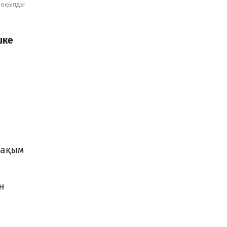
оқылды
шке
зақым
н