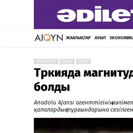
ЖАҢАЛЫҚТАР
АУЫЛ
ЭКОНОМИК
ЖАҢАЛЫҚТАР
ЖАҺАН
ШҰҒЫЛ
Түркияда магниту
болды
Anadolu Ajansı агенттігінің мәліме
қалалардың тұрғындарына сезілген