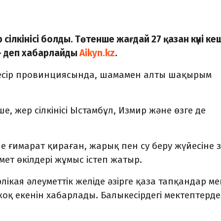
 сілкінісі болды. Төтенше жағдай 27 қазан күні ке
 – деп хабарлайды
Aikyn.kz
.
кесір провинциясында, шамамен алты шақырым
нше, жер сілкінісі Ыстамбұл, Измир және өзге де
е ғимарат қираған, жарық пен су беру жүйесіне 
ет өкілдері жұмыс істеп жатыр.
рлікая әлеуметтік желіде әзірге қаза тапқандар ме
оқ екенін хабарлады. Балыкесірдегі мектептерде