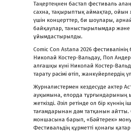
Таңертеңнен бастап фестиваль алаңд
сахна, тақырыптық аймақтар, ойын ж
үшін концерттер, би шоулары, арн
байқаулар, таныстырылымдар және 
ұйымдастырылды.
Comic Con Astana 2026 фестивалінің
Николай Костер-Вальдау, Пол Андер
алғашқы күні Николай Костер-Валь
тарату рәсімі өтіп, жанкүйерлердің
Журналистермен кездесуде актер Ас
ауқымына, елорда тұрғындарының 
жеткізді. Әзіл ретінде ол бір күннің
тағамдарынан дәм татқанын айтты. 
моншасына барып, «Бәйтерек» монумен
Фестивальдің құрметті қонағы қатар