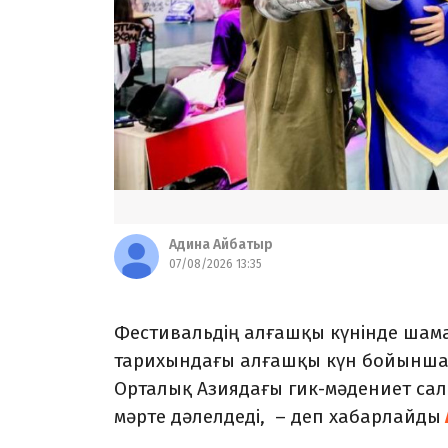
Адина Айбатыр
07/08/2026 13:35
Фестивальдің алғашқы күнінде шама
тарихындағы алғашқы күн бойынша 
Орталық Азиядағы гик-мәдениет салас
мәрте дәлелдеді, – деп хабарлайды