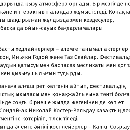
арында қызу атмосфера орнады. Бір мезгілде нег
әне интерактивті алаңдар жұмыс істеді. Қонақт
айы шақырылған жұлдыздармен кездесулер,
басқа да ойын-сауық бағдарламалары
 басты хедлайнерлері – әлемге танымал актерлер
сон, Иньяки Годой және Таз Скайлар. Фестиваль
даудың қатысуымен баспасөз мәслихаты мен қол
 үлкен қызығушылығын тудырды.
танаға алғаш рет келгенін айтып, фестивальдің
ыстық ықыласы мен қонақжайлығына тәнті болғ
 ішінде соңғы бірнеше жылда жегенінен де көп ет
Сондай-ақ Николай Костер-Вальдау қазақтың дәс
тіне көтеріліп, тілек тіледі.
ында әлемге әйгілі косплейерлер – Kamui Cosplay