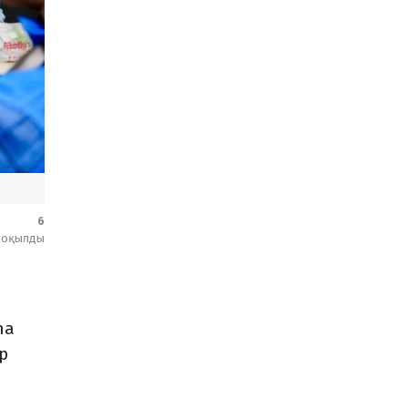
6
оқылды
na
р