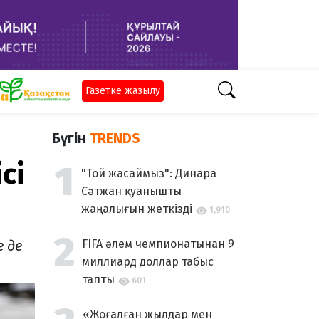
Газетке жазылу
Бүгін
TRENDS
сі
"Той жасаймыз": Динара
Сәтжан қуанышты
жаңалығын жеткізді
1,910
е де
FIFA әлем чемпионатынан 9
миллиард доллар табыс
тапты
601
«Жоғалған жылдар мен