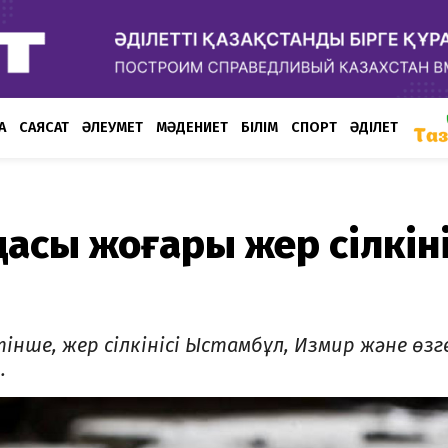
А
САЯСАТ
ӘЛЕУМЕТ
МӘДЕНИЕТ
БІЛІМ
СПОРТ
ӘДІЛЕТ
дасы жоғары жер сілкіні
тінше, жер сілкінісі Ыстамбұл, Измир және өзг
.