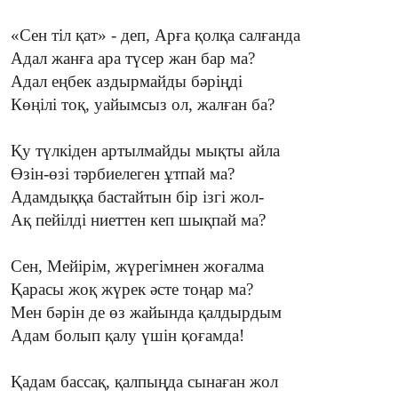
«Сен тіл қат» - деп, Арға қолқа салғанда
Адал жанға ара түсер жан бар ма?
Адал еңбек аздырмайды бәріңді
Көңілі тоқ, уайымсыз ол, жалған ба?
Қу түлкіден артылмайды мықты айла
Өзін-өзі тәрбиелеген ұтпай ма?
Адамдыққа бастайтын бір ізгі жол-
Ақ пейілді ниеттен кеп шықпай ма?
Сен, Мейірім, жүрегімнен жоғалма
Қарасы жоқ жүрек әсте тоңар ма?
Мен бәрін де өз жайында қалдырдым
Адам болып қалу үшін қоғамда!
Қадам бассақ, қалпыңда сынаған жол