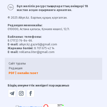
Бұл желілік ресурстың ақпараттық өнімдері 18
жастан асқан оқырманға арналған.
© 2025 Aikyn.kz. Барлық құқық қорғалған.
Редакция мекенжайы:
010000, Астана қаласы, Қонаев көшесі, 12/1.
Байланыс телефоны:
8 (7172) 76-84-66.
E-mail:
aikyn.kz.gazeti@gmail.com
Жарнама бөлімі:
8 701 675 42 14
E-mail:
reklama.liter@gmail.com
Сайт туралы
Редакция
PDF | онлайн газет
Біздің әлеуметтік желідегі парақшамыз