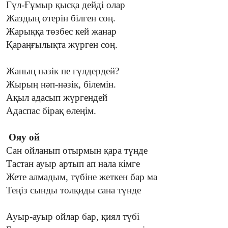
Гүл-Ғұмыр қысқа дейді олар
Жаздың өтерін білген соң.
Жарыққа төзбес кей жанар
Қараңғылықта жүрген соң.
Жаның нәзік пе гүлдердей?
Жырың нәп-нәзік, білемін.
Ақыл адасып жүргендей
Адаспас бірақ өлеңім.
Ояу ой
Сан ойланып отырмын қара түнде
Тастан ауыр артып ап нала кімге
Жете алмадым, түбіне жеткен бар ма
Теңіз сынды толқиды сана түнде
Ауыр-ауыр ойлар бар, қиял түбі