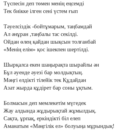
Түспесін деп төмен менің еңсемді
Тек биікке ілген сені үстем ғып
Тәуелсіздік -бойтұмарым, таңбамдай
Ал әнұран ,таңбалы тас секілді.
Ойдан өлең қайдан шықсын толғанбай
«Менің елім» қос ішекпен шертілді.
Шырқалса екен шаңырақта шырайлы ән
Бұл әуенде әуезі бар молдықтың.
Мәңгі елдікті тілейік тек Құдайдан
Азат жырда құдірет бар соны ұқтым.
Болмасын деп мемлекетім мүгедек
Жау алдында жұдырықтай жұмылдық.
Сақта, ұрпақ, еркіндікті біл елеп
Аманатым «Мәңгілік ел» болуыңа мұрындық!