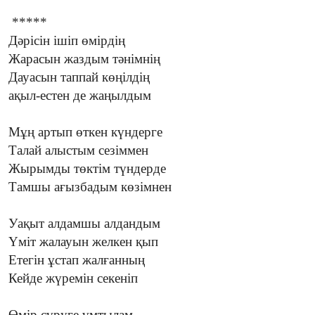
*****
Дәрісін ішіп өмірдің
Жарасын жаздым тәнімнің
Дауасын таппай көңілдің
ақыл-естен де жаңылдым
Мұң артып өткен күндерге
Талай алыстым сезіммен
Жырымды төктім түндерде
Тамшы ағызбадым көзімнен
Уақыт алдамшы алдандым
Үміт жалауын желкен қып
Етегін ұстап жалғанның
Кейде жүремін секеніп
Өмір сүруге ұмтылам