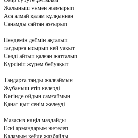
Жалыныш үнмен жазғырып
Аса алмай қалам құлқыннан
Санамды сайтан азғырып
Пендемін деймін ақталып
тағдырға ысырып кей уақыт
Сөзді айтып қалған жатталып
Күрсініп жүрем бейуақыт
Таңдарға таңды жалғаймын
Жұбаныш етіп келерді
Көгінде ойдың самғаймын
Қанат қып сенім желеуді
Мазасыз көңіл маздайды
Ескі армандарым жетелеп
Қаламым кейде жазбайды