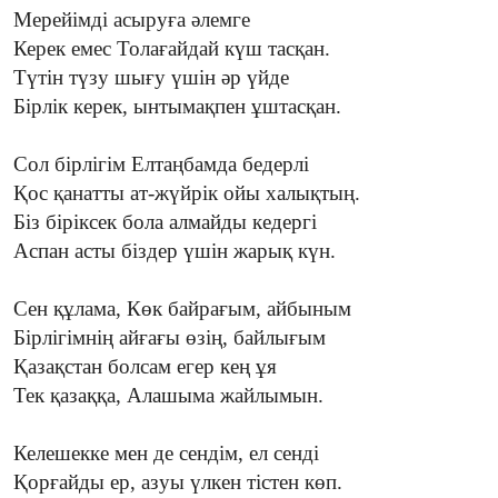
Мерейімді асыруға әлемге
Керек емес Толағайдай күш тасқан.
Түтін түзу шығу үшін әр үйде
Бірлік керек, ынтымақпен ұштасқан.
Сол бірлігім Елтаңбамда бедерлі
Қос қанатты ат-жүйрік ойы халықтың.
Біз біріксек бола алмайды кедергі
Аспан асты біздер үшін жарық күн.
Сен құлама, Көк байрағым, айбыным
Бірлігімнің айғағы өзің, байлығым
Қазақстан болсам егер кең ұя
Тек қазаққа, Алашыма жайлымын.
Келешекке мен де сендім, ел сенді
Қорғайды ер, азуы үлкен тістен көп.