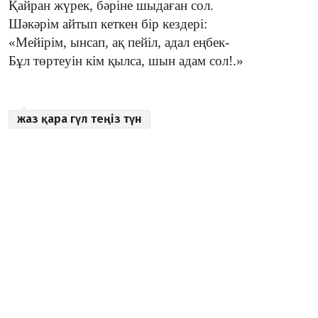
Қайран жүрек, бәріне шыдаған сол.
Шәкәрім айтып кеткен бір кездері:
«Мейірім, ынсап, ақ пейіл, адал еңбек-
Бұл төртеуін кім қылса, шын адам сол!.»
жаз қара гүл теңіз түн