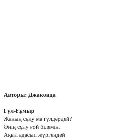
Авторы: Джаконда
Гүл-Ғұмыр
Жаның сұлу ма гүлдердей?
Әнің сұлу ғой білемін.
Ақыл адасып жүргендей