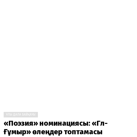
ҰЛЫ ДАЛА БАЙҚАУЫ
«Поэзия» номинациясы: «Гүл-
Ғұмыр» өлеңдер топтамасы