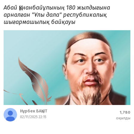
Абай Құнанбайұлының 180 жылдығына
арналған "Ұлы дала" республикалық
шығармашылық байқауы
Нұрбек БАҚЫТ
1,780
02/11/2025 22:15
оқылды