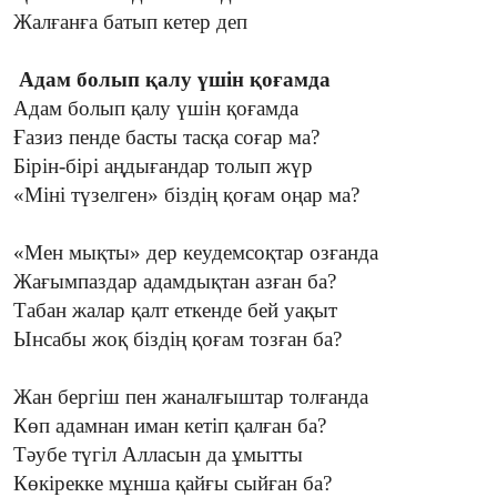
Жалғанға батып кетер деп
Адам болып қалу үшін қоғамда
Адам болып қалу үшін қоғамда
Ғазиз пенде басты тасқа соғар ма?
Бірін-бірі аңдығандар толып жүр
«Міні түзелген» біздің қоғам оңар ма?
«Мен мықты» дер кеудемсоқтар озғанда
Жағымпаздар адамдықтан азған ба?
Табан жалар қалт еткенде бей уақыт
Ынсабы жоқ біздің қоғам тозған ба?
Жан бергіш пен жаналғыштар толғанда
Көп адамнан иман кетіп қалған ба?
Тәубе түгіл Алласын да ұмытты
Көкірекке мұнша қайғы сыйған ба?