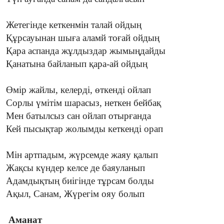
Жетегінде кеткенмін талай ойдың
Құрсауынан шыға аламй тоғай ойдың
Қара аспанда жұлдыздар жымыңдайды
Қанатына байланып қара-ай ойдың
Өмір жайлы, келерді, өткенді ойлап
Сорлы үмітім шарасыз, неткен бейбақ
Мен батылсыз сан ойлап отырғанда
Кей пысықтар жолымды кеткенді орап
Мін артпадым, жүрсемде жаяу қалып
Жақсы күндер келсе де баяуланып
Адамдықтың биігінде тұрсам болды
Ақыл, Санам, Жүрегім ояу болып
Аманат