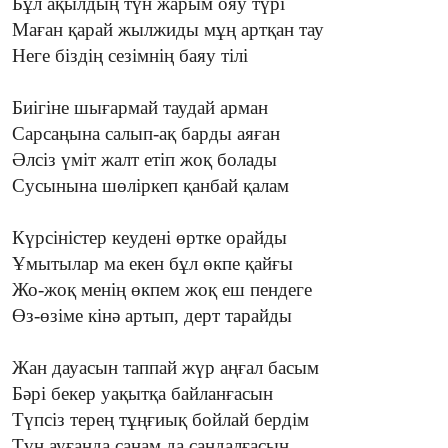
Бұл ақылдың түн жарым ояу түрі
Маған қарай жылжиды мұң артқан тау
Неге біздің сезімнің баяу тілі
Биігіне шығармай таудай арман
Сарсаңына салып-ақ барды аяған
Әлсіз үміт жалт етіп жоқ болады
Сусынына шөліркеп қанбай қалам
Күрсіністер кеудені өртке орайды
Ұмытылар ма екен бұл өкпе қайғы
Жо-жоқ менің өкпем жоқ еш пендеге
Өз-өзіме кінә артып, дерт тарайды
Жан дауасын таппай жүр аңғал басым
Бәрі бекер уақытқа байланғасын
Түпсіз терең тұңғиық бойлай бердім
Түн ауғанда санам да сандалғасын