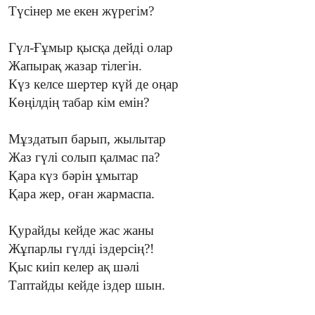
Түсінер ме екен жүрегім?
Гүл-Ғұмыр қысқа дейді олар
Жапырақ жазар тілегін.
Күз келсе шертер күй де оңар
Көңілдің табар кім емін?
Мұздатып барып, жылытар
Жаз гүлі солып қалмас па?
Қара күз бәрін ұмытар
Қара жер, оған жармаспа.
Қурайды кейде жас жаны
Жұпарлы гүлді іздерсің?!
Қыс киіп келер ақ шәлі
Таптайды кейде іздер шын.